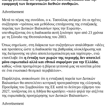
εφαρμογή των δεσμευτικών διεθνών συνθηκών.
Advertisement
Μετά το πέρας της συνόδου, ο κ. Τασούλας ανέφερε ότι οι ηγέτες
συζήτησαν «τρόπους και μεθόδους επιτάχυνσης της ενταξιακής
πορείας των Δυτικών Βαλκανίων προς την Ευρώπη»,
υπενθυμίζοντας ότι η διαδικασία αυτή ξεκίνησε πριν από 23 χρόνια
με τη Σύνοδο της Θεσσαλονίκης του 2003.
Όπως σημείωσε, στη διάρκεια των συζητήσεων αναλύθηκαν «ιδέες
και προτάσεις ώστε η διαδικασία της βαθμιαίας ολοκλήρωσης και
της διεύρυνσης να γίνει αποτελεσματικότερη και ταχύτερη», ενώ
επανέλαβε ότι
η ένταξη των χωρών της περιοχής δεν αποτελεί
μόνο ευρωπαϊκό αλλά και εθνικό συμφέρον για την Ελλάδα
,
καθώς «είναι προτιμότερο η βόρεια γειτονιά μας να κινείται μέσα
σε ένα ενωσιακό θεσμικό περιβάλλον».
Παράλληλα, ανακοίνωσε ότι η ενταξιακή πορεία των Δυτικών
Βαλκανίων θα αποτελέσει κεντρική προτεραιότητα της ελληνικής
Προεδρίας του Συμβουλίου της ΕΕ κατά το δεύτερο εξάμηνο του
2027, τονίζοντας ότι η Αθήνα θα κρατήσει «πολύ ψηλά την ατζέντα
της ευρωπαϊκής προσχώρησης των Δυτικών Βαλκανίων».
Advertisement