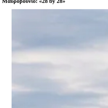
Μαυροβούνιο: «28 by 28»