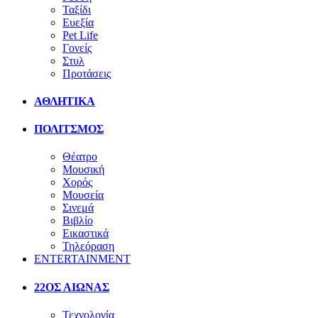
Ταξίδι
Ευεξία
Pet Life
Γονείς
Στυλ
Προτάσεις
ΑΘΛΗΤΙΚΑ
ΠΟΛΙΤΣΜΟΣ
Θέατρο
Μουσική
Χορός
Μουσεία
Σινεμά
Βιβλίο
Εικαστικά
Τηλεόραση
ENTERTAINMENT
22ΟΣ ΑΙΩΝΑΣ
Τεχνολογία