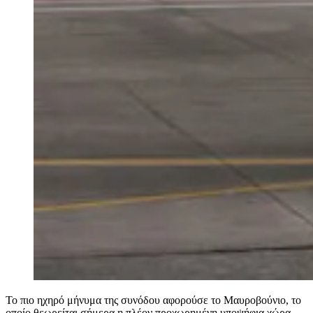
Το πιο ηχηρό μήνυμα της συνόδου αφορούσε το Μαυροβούνιο, το
οποίο θεωρείται σήμερα η πλέον προχωρημένη υποψήφια χώρα