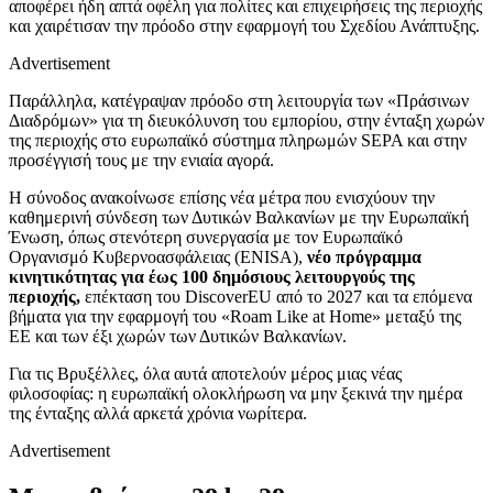
αποφέρει ήδη απτά οφέλη για πολίτες και επιχειρήσεις της περιοχής
και χαιρέτισαν την πρόοδο στην εφαρμογή του Σχεδίου Ανάπτυξης.
Advertisement
Παράλληλα, κατέγραψαν πρόοδο στη λειτουργία των «Πράσινων
Διαδρόμων» για τη διευκόλυνση του εμπορίου, στην ένταξη χωρών
της περιοχής στο ευρωπαϊκό σύστημα πληρωμών SEPA και στην
προσέγγισή τους με την ενιαία αγορά.
Η σύνοδος ανακοίνωσε επίσης νέα μέτρα που ενισχύουν την
καθημερινή σύνδεση των Δυτικών Βαλκανίων με την Ευρωπαϊκή
Ένωση, όπως στενότερη συνεργασία με τον Ευρωπαϊκό
Οργανισμό Κυβερνοασφάλειας (ENISA),
νέο πρόγραμμα
κινητικότητας για έως 100 δημόσιους λειτουργούς της
περιοχής,
επέκταση του DiscoverEU από το 2027 και τα επόμενα
βήματα για την εφαρμογή του «Roam Like at Home» μεταξύ της
ΕΕ και των έξι χωρών των Δυτικών Βαλκανίων.
Για τις Βρυξέλλες, όλα αυτά αποτελούν μέρος μιας νέας
φιλοσοφίας: η ευρωπαϊκή ολοκλήρωση να μην ξεκινά την ημέρα
της ένταξης αλλά αρκετά χρόνια νωρίτερα.
Advertisement