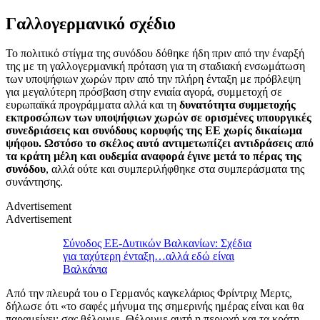
Γαλλογερμανικό σχέδιο
Το πολιτικό στίγμα της συνόδου δόθηκε ήδη πριν από την έναρξή
της με τη γαλλογερμανική πρόταση για τη σταδιακή ενσωμάτωση
των υποψήφιων χωρών πριν από την πλήρη ένταξη με πρόβλεψη
για μεγαλύτερη πρόσβαση στην ενιαία αγορά, συμμετοχή σε
ευρωπαϊκά προγράμματα αλλά και τη
δυνατότητα συμμετοχής
εκπροσώπων των υποψήφιων χωρών σε ορισμένες υπουργικές
συνεδριάσεις και συνόδους κορυφής της ΕΕ χωρίς δικαίωμα
ψήφου. Ωστόσο το σκέλος αυτό αντιμετωπίζει αντιδράσεις από
τα κράτη μέλη και ουδεμία αναφορά έγινε μετά το πέρας της
συνόδου
, αλλά ούτε και συμπεριλήφθηκε στα συμπεράσματα της
συνάντησης.
Advertisement
Advertisement
Σύνοδος ΕΕ-Δυτικών Βαλκανίων: Σχέδια
για ταχύτερη ένταξη…αλλά εδώ είναι
Βαλκάνια
Από την πλευρά του ο Γερμανός καγκελάριος Φρίντριχ Μερτς,
δήλωσε ότι «το σαφές μήνυμα της σημερινής ημέρας είναι και θα
παραμείνει: σας θέλουμε. Θέλουμε αυτή η περιοχή και τα κράτη