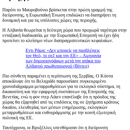
Παρότι το Μαυροβούνιο βρίσκεται στην πρώτη γραμμή της
διεύρυνσης, η Ευρωπαϊκή Ένωση επιδιώκει να διατηρήσει τη
δυναμική και για τις υπόλοιπες χώρες της περιοχής.
Η Αλβανία θεωρείται η δεύτερη χώρα που προχωρά ταχύτερα στην
ενταξιακή διαδικασία, με την Ευρωπαϊκή Επιτροπή να έχει ήδη
προτείνει το κλείσιμο νέων διαπραγματευτικών κεφαλαίων.
Εντι Ράμα: «Δεν μπορείς να προβλέψεις
τον Θεό, το σεξ και την ΕΕ» – Αμηχανία
των δημοσιογράφων μετά την ατάκα του
Αλβανού πρωθυπουργού (Βίντεο)
Πιο σύνθετη παραμένει η περίπτωση της Σερβίας. Ο Κόστα
αποκάλυψε ότι το Βελιγράδι παρουσίασε συγκεκριμένο
χρονοδιάγραμμα μεταρρυθμίσεων για το εκλογικό σύστημα, τη
δικαιοσύνη και την εφαρμογή συστάσεων της Επιτροπής της
Βενετίας, ενώ η φον ντερ Λάιεν επανέλαβε ότι η πρόοδος της
χώρας θα εξαρτηθεί από τις επιδόσεις της σε ζητήματα κράτους
δικαίου, ελευθερίας των μέσων ενημέρωσης, εκλογικών
μεταρρυθμίσεων και ευθυγράμμισης με την κοινή εξωτερική
πολιτική της ΕΕ.
Ταυτόχρονα, οι Βρυξέλλες υπενθύμισαν ότι η διεύρυνση