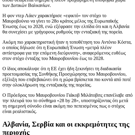
των Δυτικών Βαλκανίων.
Η φον ντερ Λάιεν χαρακτήρισε «εφικτό» τον στόχο το
Μαυροβούνιο να γίνει το 28ο κράτος μέλος της Ευρωπαϊκής
Ένωσης έως το 2028, ενώ εξέφρασε την ελπίδα ότι και η Αλβανία
θα συνεχίσει με γρήγορους ρυθμούς την ενταξιακή της πορεία.
Ακόμη πιο χαρακτηριστική ήταν η τοποθέτηση του Αντόνιο Κόστα,
ο οποίος δήλωσε ότι η Ευρωπαϊκή Ένωση «μετρά πλέον
αντίστροφα για την επόμενη διεύρυνση», αναφερόμενος ευθέως
στον στόχο ένταξης του Μαυροβουνίου έως το 2028.
Ο ίδιος αποκάλυψε ότι η ΕΕ έχει ήδη ξεκινήσει τη διαδικασία
προετοιμασίας της Συνθήκης Προσχώρησης του Μαυροβουνίου,
εξέλιξη που επιβεβαιώνει ότι η χώρα βρίσκεται πιο κοντά από ποτέ
στην ολοκλήρωση της ενταξιακής της πορείας.
Ο Πρόεδρος του Μαυροβουνίου Γιάκοβ Μιλάτοβιτς επανέλαβε από
την πλευρά του το σύνθημα «28 by 28», υποστηρίζοντας ότι μετά
τη σημερινή σύνοδο είναι ακόμη πιο πεπεισμένος πως ο στόχος
είναι ρεαλιστικός.
Αλβανία, Σερβία και οι εκκρεμότητες της
περιοχής