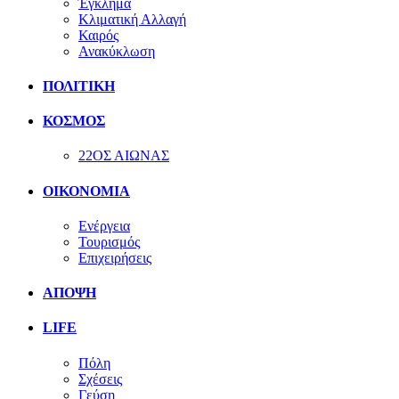
Έγκλημα
Κλιματική Αλλαγή
Καιρός
Ανακύκλωση
ΠΟΛΙΤΙΚΗ
ΚΟΣΜΟΣ
22ΟΣ ΑΙΩΝΑΣ
ΟΙΚΟΝΟΜΙΑ
Ενέργεια
Τουρισμός
Επιχειρήσεις
ΑΠΟΨΗ
LIFE
Πόλη
Σχέσεις
Γεύση