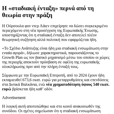
Η «σταδιακή ένταξη» περνά από τη
θεωρία στην πράξη
Η Ούρσουλα φον ντερ Λάιεν επιχείρησε να δώσει συγκεκριμένο
περιεχόμενο στη νέα προσέγγιση της Ευρωπαϊκής Ένωσης,
υποστηρίζοντας ότι η σταδιακή ένταξη δεν αποτελεί πλέον
θεωρητική συζήτηση αλλά πολιτική που εφαρμόζεται ήδη.
«Το Σχέδιο Ανάπτυξης είναι ήδη μια σταδιακή ενσωμάτωση στην
ενιαία αγορά», δήλωσε χαρακτηριστικά, παρουσιάζοντας το
Growth Plan ως τον βασικό μηχανισμό μέσω του οποίου οι χώρες
της περιοχής αποκτούν πρόσβαση σε οφέλη της ευρωπαϊκής
ολοκλήρωσης πριν από την πλήρη ένταξή τους.
Σύμφωνα με την Ευρωπαϊκή Επιτροπή, από το 2024 έχουν ήδη
εκταμιευθεί 673,6 εκατ. ευρώ για μεταρρυθμίσεις και επενδύσεις
στα Δυτικά Βαλκάνια, ενώ
νέα χρηματοδότηση ύψους 540 εκατ.
ευρώ
βρίσκεται ήδη καθ’ οδόν.
Advertisement
Η λογική αυτή αποτυπώθηκε και στο κοινό ανακοινωθέν της
συνόδου. Οι ηγέτες σημείωσαν ότι η σταδιακή ενσωμάτωση