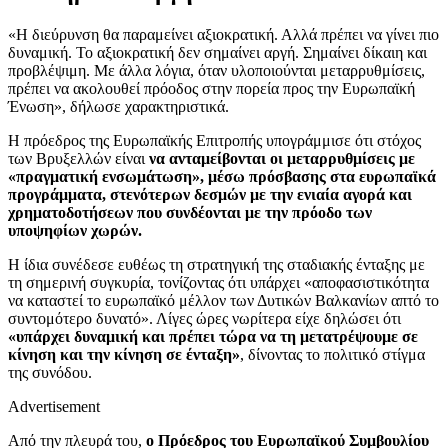
«Η διεύρυνση θα παραμείνει αξιοκρατική. Αλλά πρέπει να γίνει πιο
δυναμική. Το αξιοκρατική δεν σημαίνει αργή. Σημαίνει δίκαιη και
προβλέψιμη. Με άλλα λόγια, όταν υλοποιούνται μεταρρυθμίσεις,
πρέπει να ακολουθεί πρόοδος στην πορεία προς την Ευρωπαϊκή
Ένωση», δήλωσε χαρακτηριστικά.
Η πρόεδρος της Ευρωπαϊκής Επιτροπής υπογράμμισε ότι στόχος
των Βρυξελλών είναι
να ανταμείβονται οι μεταρρυθμίσεις με
«πραγματική ενσωμάτωση», μέσω πρόσβασης στα ευρωπαϊκά
προγράμματα, στενότερων δεσμών με την ενιαία αγορά και
χρηματοδοτήσεων που συνδέονται με την πρόοδο των
υποψηφίων χωρών.
Η ίδια συνέδεσε ευθέως τη στρατηγική της σταδιακής ένταξης με
τη σημερινή συγκυρία, τονίζοντας ότι υπάρχει «αποφασιστικότητα
να καταστεί το ευρωπαϊκό μέλλον των Δυτικών Βαλκανίων απτό το
συντομότερο δυνατό». Λίγες ώρες νωρίτερα είχε δηλώσει ότι
«υπάρχει δυναμική και πρέπει τώρα να τη μετατρέψουμε σε
κίνηση και την κίνηση σε ένταξη»
, δίνοντας το πολιτικό στίγμα
της συνόδου.
Advertisement
Από την πλευρά του,
ο Πρόεδρος του Ευρωπαϊκού Συμβουλίου