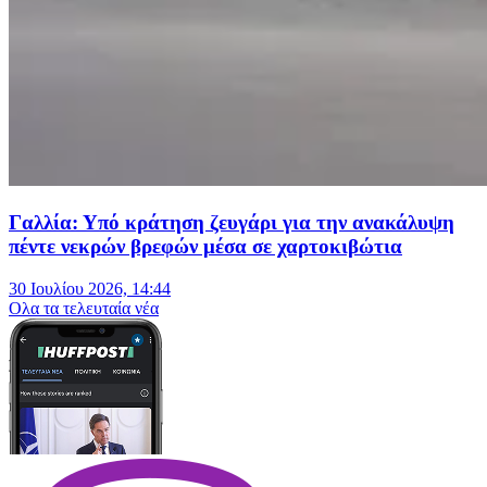
Γαλλία: Υπό κράτηση ζευγάρι για την ανακάλυψη
πέντε νεκρών βρεφών μέσα σε χαρτοκιβώτια
30 Ιουλίου 2026, 14:44
Oλα τα τελευταία νέα