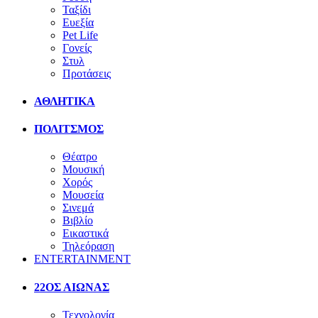
Ταξίδι
Ευεξία
Pet Life
Γονείς
Στυλ
Προτάσεις
ΑΘΛΗΤΙΚΑ
ΠΟΛΙΤΣΜΟΣ
Θέατρο
Μουσική
Χορός
Μουσεία
Σινεμά
Βιβλίο
Εικαστικά
Τηλεόραση
ENTERTAINMENT
22ΟΣ ΑΙΩΝΑΣ
Τεχνολογία