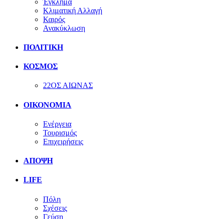
Έγκλημα
Κλιματική Αλλαγή
Καιρός
Ανακύκλωση
ΠΟΛΙΤΙΚΗ
ΚΟΣΜΟΣ
22ΟΣ ΑΙΩΝΑΣ
ΟΙΚΟΝΟΜΙΑ
Ενέργεια
Τουρισμός
Επιχειρήσεις
ΑΠΟΨΗ
LIFE
Πόλη
Σχέσεις
Γεύση