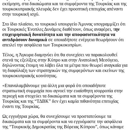
εκτίμηση, στα δικαιώματα και τα συμφέροντα της Τουρκίας και της
τουρκοκυπριακής πλευράς δεν έχει προοπτική επιτυχίας απέναντι
στην τουρκική ισχύ.
Στο ίδιο πλαίσιο, το τουρκικό υπουργείο Άμυνας υπογραμμίζει ότι
οι Τουρκικές Ένοπλες Δυνάμεις διαθέτουν, όπως αναφέρει, τ
ην
επιχειρησιακή δυνατότητα και την αποφασιστικότητα να
αντιδράσουν δυναμικά
σε οποιαδήποτε ενέργεια θεωρήσουν ότι
απειλεί την ασφάλεια των Τουρκοκυπρίων.
Τέλος, η Άγκυρα διαμηνύει ότι θα συνεχίσει να παρακολουθεί
στενά τις εξελίξεις στην Κύπρο και στην Ανατολική Μεσόγειο,
δηλώνοντας έτοιμη να λάβει όλα τα μέτρα που θεωρεί αναγκαία για
τη διαφύλαξη των στρατηγικών της συμφερόντων και εκείνων της
τουρκοκυπριακής κοινότητας.
«Επαναλαμβάνουμε για άλλη μια φορά ότι οποιαδήποτε
στρατιωτική συμμαχία που αγνοεί την ευαίσθητη ισορροπία στην
περιοχή και στοχεύει τα δικαιώματα και τα συμφέροντα της
Τουρκίας και της “ΤΔΒΚ” δεν έχει καμία πιθανότητα επιτυχίας
έναντι της Τουρκίας.
Ως εγγυήτρια χώρα, θα συνεχίσουμε να προστατεύουμε τα
δικαιώματα και τα συμφέροντα και να εγγυόμαστε την ασφάλεια
της “Τουρκικής Δημοκρατίας της Βόρειας Κύπρου”, όπως κάναμε