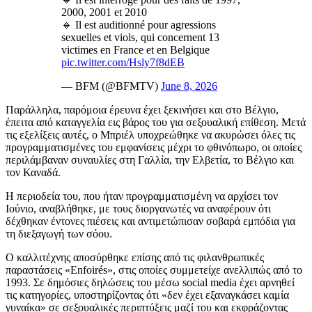
2000, 2001 et 2010
🔹 Il est auditionné pour agressions
sexuelles et viols, qui concernent 13
victimes en France et en Belgique
pic.twitter.com/Hsly7f8dEB
— BFM (@BFMTV)
June 8, 2026
Παράλληλα, παρόμοια έρευνα έχει ξεκινήσει και στο Βέλγιο,
έπειτα από καταγγελία εις βάρος του για σεξουαλική επίθεση. Μετά
τις εξελίξεις αυτές, ο Μπριέλ υποχρεώθηκε να ακυρώσει όλες τις
προγραμματισμένες του εμφανίσεις μέχρι το φθινόπωρο, οι οποίες
περιλάμβαναν συναυλίες στη Γαλλία, την Ελβετία, το Βέλγιο και
τον Καναδά.
Η περιοδεία του, που ήταν προγραμματισμένη να αρχίσει τον
Ιούνιο, αναβλήθηκε, με τους διοργανωτές να αναφέρουν ότι
δέχθηκαν έντονες πιέσεις και αντιμετώπισαν σοβαρά εμπόδια για
τη διεξαγωγή των σόου.
Ο καλλιτέχνης αποσύρθηκε επίσης από τις φιλανθρωπικές
παραστάσεις «Enfoirés», στις οποίες συμμετείχε ανελλιπώς από το
1993. Σε δημόσιες δηλώσεις του μέσω social media έχει αρνηθεί
τις κατηγορίες, υποστηρίζοντας ότι «δεν έχει εξαναγκάσει καμία
γυναίκα» σε σεξουαλικές περιπτύξεις μαζί του και εκφράζοντας