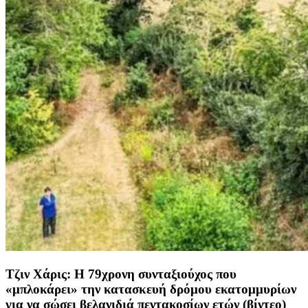
Τζιν Χάρις: Η 79χρονη συνταξιούχος που
«μπλοκάρει» την κατασκευή δρόμου εκατομμυρίων
για να σώσει βελανιδιά πεντακοσίων ετών (βίντεο)