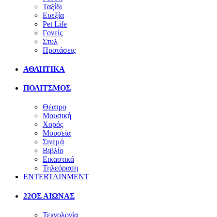
Ταξίδι
Ευεξία
Pet Life
Γονείς
Στυλ
Προτάσεις
ΑΘΛΗΤΙΚΑ
ΠΟΛΙΤΣΜΟΣ
Θέατρο
Μουσική
Χορός
Μουσεία
Σινεμά
Βιβλίο
Εικαστικά
Τηλεόραση
ENTERTAINMENT
22ΟΣ ΑΙΩΝΑΣ
Τεχνολογία