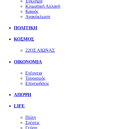
Έγκλημα
Κλιματική Αλλαγή
Καιρός
Ανακύκλωση
ΠΟΛΙΤΙΚΗ
ΚΟΣΜΟΣ
22ΟΣ ΑΙΩΝΑΣ
ΟΙΚΟΝΟΜΙΑ
Ενέργεια
Τουρισμός
Επιχειρήσεις
ΑΠΟΨΗ
LIFE
Πόλη
Σχέσεις
Γεύση