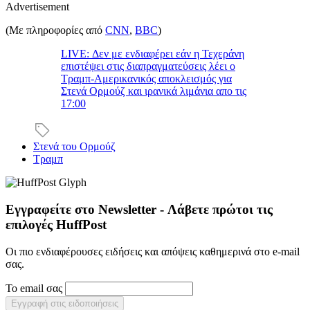
Advertisement
(Με πληροφορίες από
CNN
,
BBC
)
LIVE: Δεν με ενδιαφέρει εάν η Τεχεράνη
επιστέψει στις διαπραγματεύσεις λέει ο
Τραμπ-Αμερικανικός αποκλεισμός για
Στενά Ορμούζ και ιρανικά λιμάνια απο τις
17:00
Στενά του Ορμούζ
Τραμπ
Εγγραφείτε στο Newsletter - Λάβετε πρώτοι τις
επιλογές HuffPost
Οι πιο ενδιαφέρουσες ειδήσεις και απόψεις καθημερινά στο e-mail
σας.
Το email σας
Εγγραφή στις ειδοποιήσεις