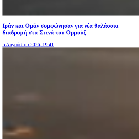
Ιράν και Ομάν συμφώνησαν για νέα θαλάσσια
διαδρομή στα Στενά του Ορμούζ
5 Αυγούστου 2026, 19:41