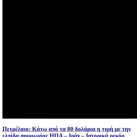
Πετρέλαιο: Κάτω από τα 80 δολάρια η τιμή με την
ελπίδα συμφωνίας ΗΠΑ – Ιράν – Ιστορικά ρεκόρ