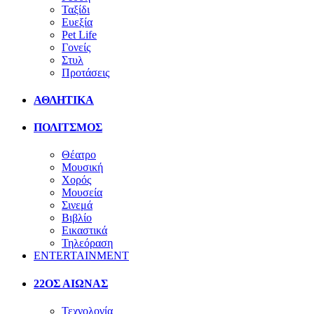
Ταξίδι
Ευεξία
Pet Life
Γονείς
Στυλ
Προτάσεις
ΑΘΛΗΤΙΚΑ
ΠΟΛΙΤΣΜΟΣ
Θέατρο
Μουσική
Χορός
Μουσεία
Σινεμά
Βιβλίο
Εικαστικά
Τηλεόραση
ENTERTAINMENT
22ΟΣ ΑΙΩΝΑΣ
Τεχνολογία