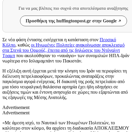
Για να μας βλέπεις πιο συχνά στα αποτελέσματα αναζήτησης
Προσθήκη της huffingtonpost.gr στην Google
Σε νέα φάση έντασης εισέρχεται η κατάσταση στον
Περσικό
Κόλπο
, καθώς
οι Ηνωμένες Πολιτείες ανακοίνωσαν αποκλεισμό
στα Στενά του Ορμούζ, έπειτα από τις δηλώσεις του Ντόναλντ
Τραμπ
που ακολούθησαν το «ναυάγιο» των συνομιλιών ΗΠΑ-Ιράν
νωρίτερα στο Ισλαμαμπάντ του Πακιστάν.
Η εξέλιξη αυτή έρχεται μετά την κίνηση του Ιράν να περιορίσει τη
διέλευση πετρελαιοφόρων, προκαλώντας αναταράξεις στην
παγκόσμια αγορά ενέργειας. Η διακοπή της ροής πετρελαίου από
μια τόσο νευραλγική θαλάσσια αρτηρία έχει ήδη οδηγήσει σε
αυξήσεις τιμών και έντονη ανησυχία σε χώρες που εξαρτώνται από
τις εξαγωγές της Μέσης Ανατολής.
Advertisement
Advertisement
«Με άμεση ισχύ, το Ναυτικό των Ηνωμένων Πολιτειών, το
καλύτερο στον κόσμο, θα αρχίσει τη διαδικασία ΑΠΟΚΛΕΙΣΜΟΥ