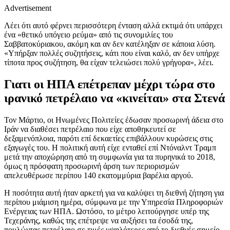
Advertisement
Λέει ότι αυτό φέρνει περισσότερη ένταση αλλά εκτιμά ότι υπάρχει
ένα «θετικό υπόγειο ρεύμα» από τις συνομιλίες του
Σαββατοκύριακου, ακόμη και αν δεν κατέληξαν σε κάποια λύση.
«Υπήρξαν πολλές συζητήσεις, κάτι που είναι καλό, αν δεν υπήρχε
τίποτα προς συζήτηση, θα είχαν τελειώσει πολύ γρήγορα», λέει.
Γιατι οι ΗΠΑ επέτρεπαν μέχρι τώρα στο
ιρανικό πετρέλαιο να «κινείται» στα Στενά
Τον Μάρτιο, οι Ηνωμένες Πολιτείες έδωσαν προσωρινή άδεια στο
Ιράν να διαθέσει πετρέλαιο που είχε αποθηκευτεί σε
δεξαμενόπλοια, παρότι επί δεκαετίες επιβάλλουν κυρώσεις στις
εξαγωγές του. Η πολιτική αυτή είχε ενταθεί επί Ντόναλντ Τραμπ
μετά την αποχώρηση από τη συμφωνία για τα πυρηνικά το 2018,
όμως η πρόσφατη προσωρινή άρση των περιορισμών
απελευθέρωσε περίπου 140 εκατομμύρια βαρέλια αργού.
Η ποσότητα αυτή ήταν αρκετή για να καλύψει τη διεθνή ζήτηση για
περίπου μιάμιση ημέρα, σύμφωνα με την Υπηρεσία Πληροφοριών
Ενέργειας των ΗΠΑ. Ωστόσο, το μέτρο λειτούργησε υπέρ της
Τεχεράνης, καθώς της επέτρεψε να αυξήσει τα έσοδά της,
πουλώντας πετρέλαιο σε τιμές υψηλότερες από το διεθνές σημείο