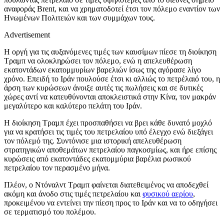
αναφοράς Brent, και να χρηματοδοτεί έτσι τον πόλεμο εναντίον των
Ηνωμένων Πολιτειών και των συμμάχων τους.
Advertisement
Η οργή για τις αυξανόμενες τιμές των καυσίμων πίεσε τη διοίκηση
Τραμπ να ολοκληρώσει τον πόλεμο, ενώ η απελευθέρωση
εκατοντάδων εκατομμυρίων βαρελιών ίσως της αγόρασε λίγο
χρόνο. Επειδή το Ιράν πουλούσε έτσι κι αλλιώς το πετρέλαιό του, η
άρση των κυρώσεων άνοιξε αυτές τις πωλήσεις και σε δυτικές
χώρες αντί να κατευθύνονται αποκλειστικά στην Κίνα, τον μακράν
μεγαλύτερο και καλύτερο πελάτη του Ιράν.
Η διοίκηση Τραμπ έχει προσπαθήσει να βρει κάθε δυνατό μοχλό
για να κρατήσει τις τιμές του πετρελαίου υπό έλεγχο ενώ διεξάγει
τον πόλεμό της. Συντόνισε μια ιστορική απελευθέρωση
στρατηγικών αποθεμάτων πετρελαίου παγκοσμίως, και ήρε επίσης
κυρώσεις από εκατοντάδες εκατομμύρια βαρέλια ρωσικού
πετρελαίου τον περασμένο μήνα.
Πλέον, ο Ντόναλντ Τραμπ φαίνεται διατεθειμένος να αποδεχθεί
ακόμη και άνοδο στις τιμές πετρελαίου και
φυσικού αερίου
,
προκειμένου να εντείνει την πίεση προς το Ιράν και να το οδηγήσει
σε τερματισμό του πολέμου.