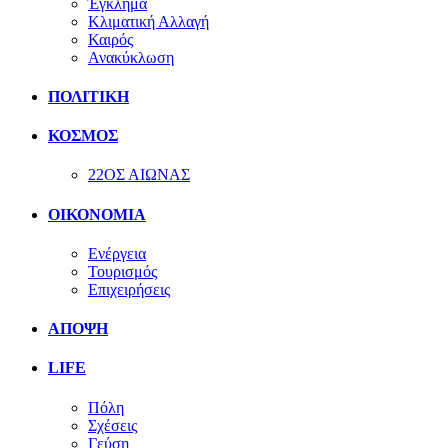
Έγκλημα
Κλιματική Αλλαγή
Καιρός
Ανακύκλωση
ΠΟΛΙΤΙΚΗ
ΚΟΣΜΟΣ
22ΟΣ ΑΙΩΝΑΣ
ΟΙΚΟΝΟΜΙΑ
Ενέργεια
Τουρισμός
Επιχειρήσεις
ΑΠΟΨΗ
LIFE
Πόλη
Σχέσεις
Γεύση