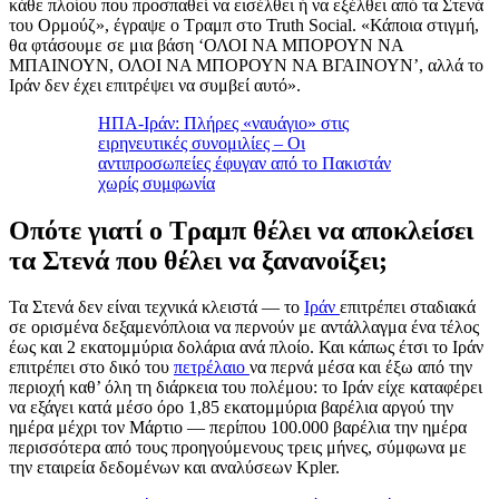
κάθε πλοίου που προσπαθεί να εισέλθει ή να εξέλθει από τα Στενά
του Ορμούζ», έγραψε ο Τραμπ στο Truth Social. «Κάποια στιγμή,
θα φτάσουμε σε μια βάση ‘ΟΛΟΙ ΝΑ ΜΠΟΡΟΥΝ ΝΑ
ΜΠΑΙΝΟΥΝ, ΟΛΟΙ ΝΑ ΜΠΟΡΟΥΝ ΝΑ ΒΓΑΙΝΟΥΝ’, αλλά το
Ιράν δεν έχει επιτρέψει να συμβεί αυτό».
ΗΠΑ-Ιράν: Πλήρες «ναυάγιο» στις
ειρηνευτικές συνομιλίες – Οι
αντιπροσωπείες έφυγαν από το Πακιστάν
χωρίς συμφωνία
Οπότε γιατί ο Τραμπ θέλει να αποκλείσει
τα Στενά που θέλει να ξανανοίξει;
Τα Στενά δεν είναι τεχνικά κλειστά — το
Ιράν
επιτρέπει σταδιακά
σε ορισμένα δεξαμενόπλοια να περνούν με αντάλλαγμα ένα τέλος
έως και 2 εκατομμύρια δολάρια ανά πλοίο. Και κάπως έτσι το Ιράν
επιτρέπει στο δικό του
πετρέλαιο
να περνά μέσα και έξω από την
περιοχή καθ’ όλη τη διάρκεια του πολέμου: το Ιράν είχε καταφέρει
να εξάγει κατά μέσο όρο 1,85 εκατομμύρια βαρέλια αργού την
ημέρα μέχρι τον Μάρτιο — περίπου 100.000 βαρέλια την ημέρα
περισσότερα από τους προηγούμενους τρεις μήνες, σύμφωνα με
την εταιρεία δεδομένων και αναλύσεων Kpler.