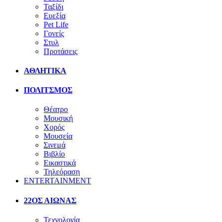
Ταξίδι
Ευεξία
Pet Life
Γονείς
Στυλ
Προτάσεις
ΑΘΛΗΤΙΚΑ
ΠΟΛΙΤΣΜΟΣ
Θέατρο
Μουσική
Χορός
Μουσεία
Σινεμά
Βιβλίο
Εικαστικά
Τηλεόραση
ENTERTAINMENT
22ΟΣ ΑΙΩΝΑΣ
Τεχνολογία