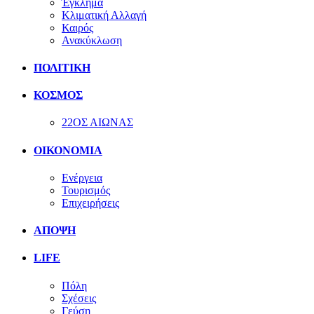
Έγκλημα
Κλιματική Αλλαγή
Καιρός
Ανακύκλωση
ΠΟΛΙΤΙΚΗ
ΚΟΣΜΟΣ
22ΟΣ ΑΙΩΝΑΣ
ΟΙΚΟΝΟΜΙΑ
Ενέργεια
Τουρισμός
Επιχειρήσεις
ΑΠΟΨΗ
LIFE
Πόλη
Σχέσεις
Γεύση