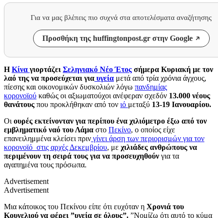
Για να μας βλέπεις πιο συχνά στα αποτελέσματα αναζήτησης
Προσθήκη της huffingtonpost.gr στην Google
Η
Κίνα
γιορτάζει
Σεληνιακό Νέο Έτος
σήμερα Κυριακή με τον
λαό της να προσεύχεται για
υγεία
μετά από τρία χρόνια άγχους,
πίεσης και οικονομικών δυσκολιών λόγω
πανδημίας
κορονοϊού
καθώς οι αξιωματούχοι ανέφεραν σχεδόν
13.000 νέους
θανάτους
που προκλήθηκαν από τον
ιό
μεταξύ
13-19 Ιανουαρίου.
Οι
ουρές εκτείνονταν για περίπου ένα χιλιόμετρο έξω από τον
εμβληματικό ναό του Λάμα
στο
Πεκίνο
, ο οποίος είχε
επανειλημμένα κλείσει πριν
γίνει άρση των περιορισμών για τον
κορονοϊό στις αρχές Δεκεμβρίου
, με
χιλιάδες ανθρώπους να
περιμένουν τη σειρά τους για να προσευχηθούν
για τα
αγαπημένα τους πρόσωπα.
Advertisement
Advertisement
Μια κάτοικος του Πεκίνου είπε ότι ευχόταν η
Χρονιά του
Κουνελιού να φέρει ”υγεία σε όλους”.
”
Νομίζω ότι αυτό το κύμα