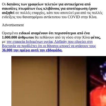
Οι
δαπάνες των γραφείων τελετών για αντικείμενα από
σακούλες πτωμάτων έως κλιβάνους για αποτέφρωση έχουν
αυξηθεί
σε πολλές επαρχίες, κάτι που αποτελεί μια από τις πολλές
ενδείξεις του θανατηφόρου αντίκτυπου του COVID στην Κίνα.
Advertisement
Ορισμένοι
ειδικοί αναμένουν ότι περισσότεροι από ένα
1.000.000 άνθρωποι
θα πεθάνουν από τη νόσο στην Κίνα
φέτος,
με
την εταιρεία δεδομένων υγείας Airfinity που εδρεύει στη
Βρετανία να προβλέπει ότι οι θάνατοι μπορεί να φτάσουν τους
36.000 την ημέρα αυτή την εβδομάδα.