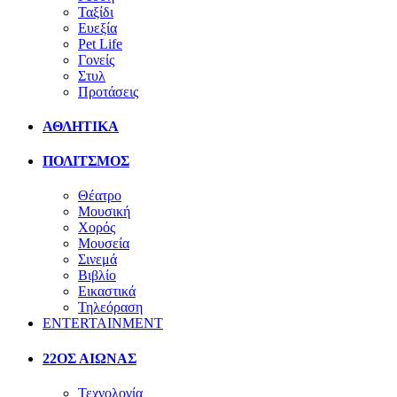
Ταξίδι
Ευεξία
Pet Life
Γονείς
Στυλ
Προτάσεις
ΑΘΛΗΤΙΚΑ
ΠΟΛΙΤΣΜΟΣ
Θέατρο
Μουσική
Χορός
Μουσεία
Σινεμά
Βιβλίο
Εικαστικά
Τηλεόραση
ENTERTAINMENT
22ΟΣ ΑΙΩΝΑΣ
Τεχνολογία