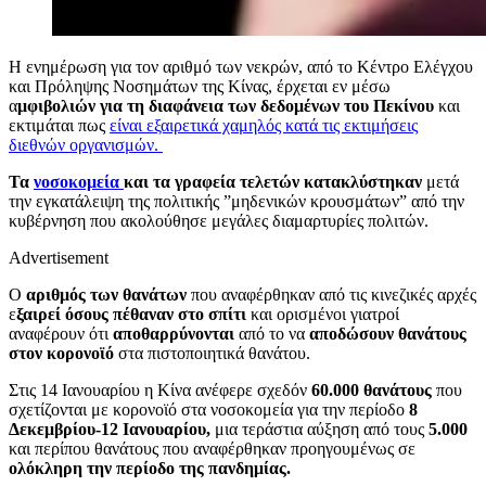
Η ενημέρωση για τον αριθμό των νεκρών, από το Κέντρο Ελέγχου
και Πρόληψης Νοσημάτων της Κίνας, έρχεται εν μέσω
α
μφιβολιών για τη διαφάνεια των δεδομένων του Πεκίνου
και
εκτιμάται πως
είναι εξαιρετικά χαμηλός κατά τις εκτιμήσεις
διεθνών οργανισμών.
Τα
νοσοκομεία
και τα γραφεία τελετών κατακλύστηκαν
μετά
την εγκατάλειψη της πολιτικής ”μηδενικών κρουσμάτων” από την
κυβέρνηση που ακολούθησε μεγάλες διαμαρτυρίες πολιτών.
Advertisement
Ο
αριθμός των θανάτων
που αναφέρθηκαν από τις κινεζικές αρχές
ε
ξαιρεί όσους πέθαναν στο σπίτι
και ορισμένοι γιατροί
αναφέρουν ότι
αποθαρρύνονται
από το να
αποδώσουν θανάτους
στον κορονοϊό
στα πιστοποιητικά θανάτου.
Στις 14 Ιανουαρίου η Κίνα ανέφερε σχεδόν
60.000 θανάτους
που
σχετίζονται με κορονοϊό στα νοσοκομεία για την περίοδο
8
Δεκεμβρίου-12 Ιανουαρίου,
μια τεράστια αύξηση από τους
5.000
και περίπου θανάτους που αναφέρθηκαν προηγουμένως σε
ολόκληρη την περίοδο της πανδημίας.