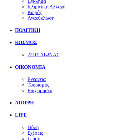
Έγκλημα
Κλιματική Αλλαγή
Καιρός
Ανακύκλωση
ΠΟΛΙΤΙΚΗ
ΚΟΣΜΟΣ
22ΟΣ ΑΙΩΝΑΣ
ΟΙΚΟΝΟΜΙΑ
Ενέργεια
Τουρισμός
Επιχειρήσεις
ΑΠΟΨΗ
LIFE
Πόλη
Σχέσεις
Γεύση