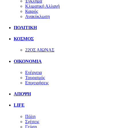
Έγκλημα
Κλιματική Αλλαγή
Καιρός
Ανακύκλωση
ΠΟΛΙΤΙΚΗ
ΚΟΣΜΟΣ
22ΟΣ ΑΙΩΝΑΣ
ΟΙΚΟΝΟΜΙΑ
Ενέργεια
Τουρισμός
Επιχειρήσεις
ΑΠΟΨΗ
LIFE
Πόλη
Σχέσεις
Γεύση