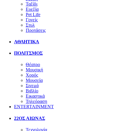
Ταξίδι
Ευεξία
Pet Life
Γονείς
Στυλ
Προτάσεις
ΑΘΛΗΤΙΚΑ
ΠΟΛΙΤΣΜΟΣ
Θέατρο
Μουσική
Χορός
Μουσεία
Σινεμά
Βιβλίο
Εικαστικά
Τηλεόραση
ENTERTAINMENT
22ΟΣ ΑΙΩΝΑΣ
Τεχνολογία