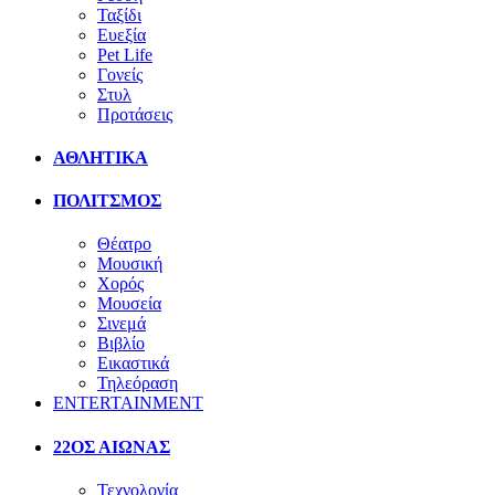
Ταξίδι
Ευεξία
Pet Life
Γονείς
Στυλ
Προτάσεις
ΑΘΛΗΤΙΚΑ
ΠΟΛΙΤΣΜΟΣ
Θέατρο
Μουσική
Χορός
Μουσεία
Σινεμά
Βιβλίο
Εικαστικά
Τηλεόραση
ENTERTAINMENT
22ΟΣ ΑΙΩΝΑΣ
Τεχνολογία