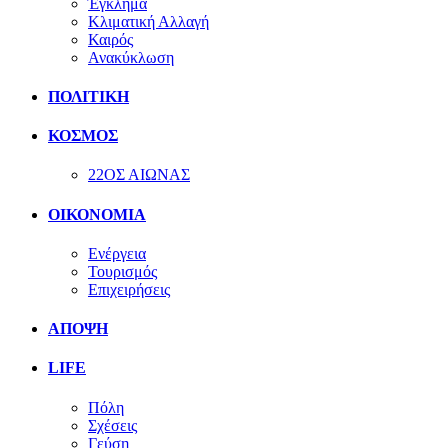
Έγκλημα
Κλιματική Αλλαγή
Καιρός
Ανακύκλωση
ΠΟΛΙΤΙΚΗ
ΚΟΣΜΟΣ
22ΟΣ ΑΙΩΝΑΣ
ΟΙΚΟΝΟΜΙΑ
Ενέργεια
Τουρισμός
Επιχειρήσεις
ΑΠΟΨΗ
LIFE
Πόλη
Σχέσεις
Γεύση