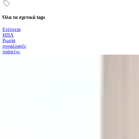
Όλα τα σχετικά tags
Ενέργεια
ΗΠΑ
Ρωσία
συναλλαγές
τράπεζες