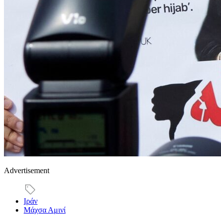
Advertisement
Ιράν
Μάχσα Αμινί