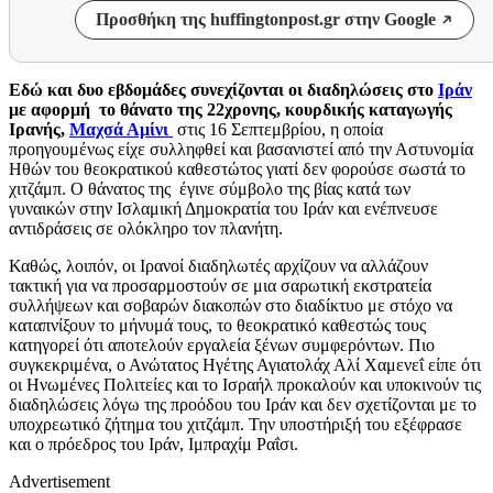
Προσθήκη της huffingtonpost.gr στην Google
Eδώ και δυο εβδομάδες συνεχίζονται οι διαδηλώσεις στο
Ιράν
με αφορμή το θάνατο της 22χρονης, κουρδικής καταγωγής
Ιρανής,
Μαχσά Αμίνι
στις 16 Σεπτεμβρίου, η οποία
προηγουμένως είχε συλληφθεί και βασανιστεί από την Αστυνομία
Ηθών του θεοκρατικού καθεστώτος γιατί δεν φορούσε σωστά το
χιτζάμπ. Ο θάνατος της έγινε σύμβολο της βίας κατά των
γυναικών στην Ισλαμική Δημοκρατία του Ιράν και ενέπνευσε
αντιδράσεις σε ολόκληρο τον πλανήτη.
Καθώς, λοιπόν, οι Ιρανοί διαδηλωτές αρχίζουν να αλλάζουν
τακτική για να προσαρμοστούν σε μια σαρωτική εκστρατεία
συλλήψεων και σοβαρών διακοπών στο διαδίκτυο με στόχο να
καταπνίξουν το μήνυμά τους, το θεοκρατικό καθεστώς τους
κατηγορεί ότι αποτελούν εργαλεία ξένων συμφερόντων. Πιο
συγκεκριμένα, ο Ανώτατος Ηγέτης Αγιατολάχ Αλί Χαμενεΐ είπε ότι
οι Ηνωμένες Πολιτείες και το Ισραήλ προκαλούν και υποκινούν τις
διαδηλώσεις λόγω της προόδου του Ιράν και δεν σχετίζονται με το
υποχρεωτικό ζήτημα του χιτζάμπ. Την υποστήριξή του εξέφρασε
και ο πρόεδρος του Ιράν, Ιμπραχίμ Ραΐσι.
Advertisement