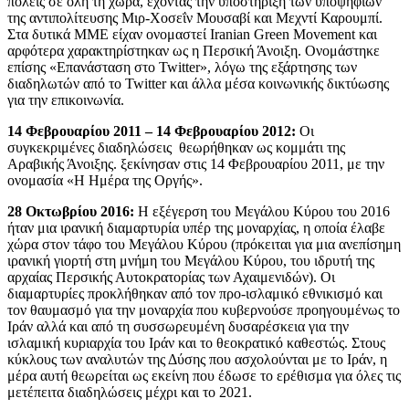
πόλεις σε όλη τη χώρα, έχοντας την υποστήριξη των υποψηφίων
της αντιπολίτευσης Μιρ-Χοσεΐν Μουσαβί και Μεχντί Καρουμπί.
Στα δυτικά ΜΜΕ είχαν ονομαστεί Iranian Green Movement και
αρφότερα χαρακτηρίστηκαν ως η Περσική Άνοιξη. Ονομάστηκε
επίσης «Επανάσταση στο Twitter», λόγω της εξάρτησης των
διαδηλωτών από το Twitter και άλλα μέσα κοινωνικής δικτύωσης
για την επικοινωνία.
14 Φεβρουαρίου 2011 – 14 Φεβρουαρίου 2012:
Οι
συγκεκριμένες διαδηλώσεις θεωρήθηκαν ως κομμάτι της
Αραβικής Άνοιξης. ξεκίνησαν στις 14 Φεβρουαρίου 2011, με την
ονομασία «Η Ημέρα της Οργής».
28 Οκτωβρίου 2016:
Η εξέγερση του Μεγάλου Κύρου του 2016
ήταν μια ιρανική διαμαρτυρία υπέρ της μοναρχίας, η οποία έλαβε
χώρα στον τάφο του Μεγάλου Κύρου (πρόκειται για μια ανεπίσημη
ιρανική γιορτή στη μνήμη του Μεγάλου Κύρου, του ιδρυτή της
αρχαίας Περσικής Αυτοκρατορίας των Αχαιμενιδών). Οι
διαμαρτυρίες προκλήθηκαν από τον προ-ισλαμικό εθνικισμό και
τον θαυμασμό για την μοναρχία που κυβερνούσε προηγουμένως το
Ιράν αλλά και από τη συσσωρευμένη δυσαρέσκεια για την
ισλαμική κυριαρχία του Ιράν και το θεοκρατικό καθεστώς. Στους
κύκλους των αναλυτών της Δύσης που ασχολούνται με το Ιράν, η
μέρα αυτή θεωρείται ως εκείνη που έδωσε το ερέθισμα για όλες τις
μετέπειτα διαδηλώσεις μέχρι και το 2021.