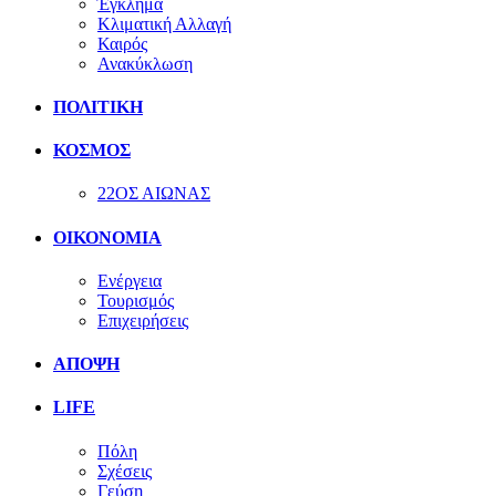
Έγκλημα
Κλιματική Αλλαγή
Καιρός
Ανακύκλωση
ΠΟΛΙΤΙΚΗ
ΚΟΣΜΟΣ
22ΟΣ ΑΙΩΝΑΣ
ΟΙΚΟΝΟΜΙΑ
Ενέργεια
Τουρισμός
Επιχειρήσεις
ΑΠΟΨΗ
LIFE
Πόλη
Σχέσεις
Γεύση