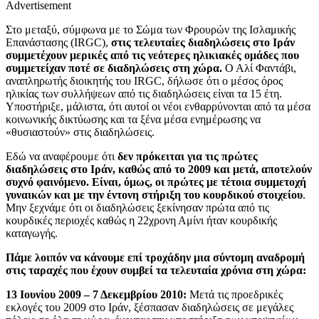
Advertisement
Στο μεταξύ, σύμφωνα με το Σώμα των Φρουρών της Ισλαμικής
Επανάστασης (IRGC),
στις τελευταίες διαδηλώσεις στο Ιράν
συμμετέχουν μερικές από τις νεότερες ηλικιακές ομάδες που
συμμετείχαν ποτέ σε διαδηλώσεις στη χώρα.
Ο Αλί Φαντάβι,
αναπληρωτής διοικητής του IRGC, δήλωσε ότι ο μέσος όρος
ηλικίας των συλλήψεων από τις διαδηλώσεις είναι τα 15 έτη.
Υποστήριξε, μάλιστα, ότι αυτοί οι νέοι ενθαρρύνονται από τα μέσα
κοινωνικής δικτύωσης και τα ξένα μέσα ενημέρωσης να
«θυσιαστούν» στις διαδηλώσεις.
Εδώ να αναφέρουμε ότι
δεν πρόκειται για τις πρώτες
διαδηλώσεις στο Ιράν, καθώς από το 2009 και μετά, αποτελούν
συχνό φαινόμενο. Είναι, όμως, οι πρώτες με τέτοια συμμετοχή
γυναικών και με την έντονη στήριξη του κουρδικού στοιχείου
.
Μην ξεχνάμε ότι οι διαδηλώσεις ξεκίνησαν πρώτα από τις
κουρδικές περιοχές καθώς η 22χρονη Αμίνι ήταν κουρδικής
καταγωγής.
Πάμε λοιπόν να κάνουμε επί τροχάδην μια σύντομη αναδρομή
στις ταραχές που έχουν συμβεί τα τελευταία χρόνια στη χώρα:
13 Ιουνίου 2009 – 7 Δεκεμβρίου 2010:
Μετά τις προεδρικές
εκλογές του 2009 στο Ιράν, ξέσπασαν διαδηλώσεις σε μεγάλες