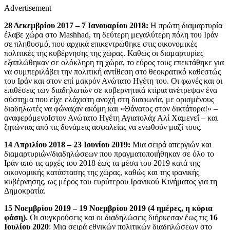
Advertisement
28 Δεκεμβρίου 2017 – 7 Ιανουαρίου 2018:
Η πρώτη διαμαρτυρία
έλαβε χώρα στο Mashhad, τη δεύτερη μεγαλύτερη πόλη του Ιράν
σε πληθυσμό, που αρχικά επικεντρώθηκε στις οικονομικές
πολιτικές της κυβέρνησης της χώρας. Καθώς οι διαμαρτυρίες
εξαπλώθηκαν σε ολόκληρη τη χώρα, το εύρος τους επεκτάθηκε για
να συμπεριλάβει την πολιτική αντίθεση στο θεοκρατικό καθεστώς
του Ιράν και στον επί μακρόν Ανώτατο Ηγέτη του. Οι φωνές και οι
επιθέσεις των διαδηλωτών σε κυβερνητικά κτίρια ανέτρεψαν ένα
σύστημα που είχε ελάχιστη ανοχή στη διαφωνία, με ορισμένους
διαδηλωτές να φώναζαν ακόμη και «Θάνατος στον δικτάτορα!» –
αναφερόμενοΙστον Ανώτατο Ηγέτη Αγιατολάχ Αλί Χαμενεΐ – και
ζητώντας από τις δυνάμεις ασφαλείας να ενωθούν μαζί τους.
14 Απριλίου 2018 – 23 Ιουνίου 2019:
Μια σειρά απεργιών και
διαμαρτυριών/διαδηλώσεων που πραγματοποιήθηκαν σε όλο το
Ιράν από τις αρχές του 2018 έως τα μέσα του 2019 κατά της
οικονομικής κατάστασης της χώρας, καθώς και της ιρανικής
κυβέρνησης, ως μέρος του ευρύτερου Ιρανικού Κινήματος για τη
Δημοκρατία.
15 Νοεμβρίου 2019 – 19 Νοεμβρίου 2019 (4 ημέρες, η κύρια
φάση).
Οι συγκρούσεις και οι διαδηλώσεις διήρκεσαν έως τις
16
Ιουλίου 2020
: Μια σειρά εθνικών πολιτικών διαδηλώσεων στο