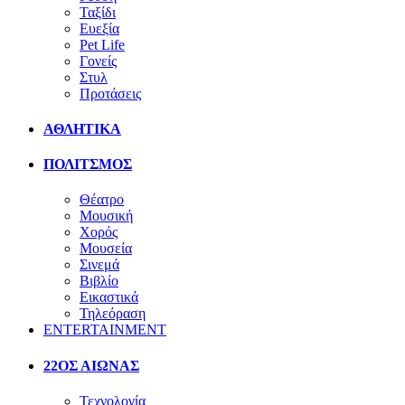
Ταξίδι
Ευεξία
Pet Life
Γονείς
Στυλ
Προτάσεις
ΑΘΛΗΤΙΚΑ
ΠΟΛΙΤΣΜΟΣ
Θέατρο
Μουσική
Χορός
Μουσεία
Σινεμά
Βιβλίο
Εικαστικά
Τηλεόραση
ENTERTAINMENT
22ΟΣ ΑΙΩΝΑΣ
Τεχνολογία