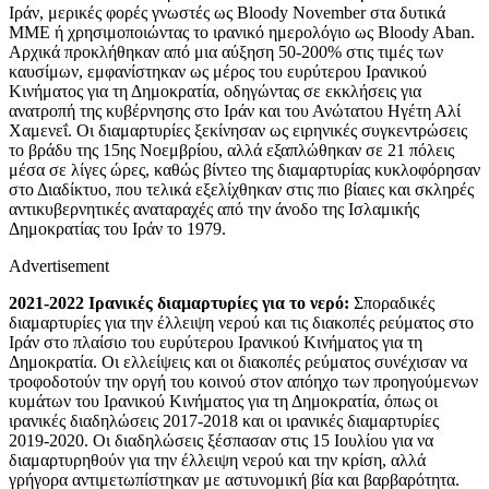
Ιράν, μερικές φορές γνωστές ως Bloody November στα δυτικά
ΜΜΕ ή χρησιμοποιώντας το ιρανικό ημερολόγιο ως Bloody Aban.
Αρχικά προκλήθηκαν από μια αύξηση 50-200% στις τιμές των
καυσίμων, εμφανίστηκαν ως μέρος του ευρύτερου Ιρανικού
Κινήματος για τη Δημοκρατία, οδηγώντας σε εκκλήσεις για
ανατροπή της κυβέρνησης στο Ιράν και του Ανώτατου Ηγέτη Αλί
Χαμενεΐ. Οι διαμαρτυρίες ξεκίνησαν ως ειρηνικές συγκεντρώσεις
το βράδυ της 15ης Νοεμβρίου, αλλά εξαπλώθηκαν σε 21 πόλεις
μέσα σε λίγες ώρες, καθώς βίντεο της διαμαρτυρίας κυκλοφόρησαν
στο Διαδίκτυο, που τελικά εξελίχθηκαν στις πιο βίαιες και σκληρές
αντικυβερνητικές αναταραχές από την άνοδο της Ισλαμικής
Δημοκρατίας του Ιράν το 1979.
Advertisement
2021-2022 Ιρανικές διαμαρτυρίες για το νερό:
Σποραδικές
διαμαρτυρίες για την έλλειψη νερού και τις διακοπές ρεύματος στο
Ιράν στο πλαίσιο του ευρύτερου Ιρανικού Κινήματος για τη
Δημοκρατία. Οι ελλείψεις και οι διακοπές ρεύματος συνέχισαν να
τροφοδοτούν την οργή του κοινού στον απόηχο των προηγούμενων
κυμάτων του Ιρανικού Κινήματος για τη Δημοκρατία, όπως οι
ιρανικές διαδηλώσεις 2017-2018 και οι ιρανικές διαμαρτυρίες
2019-2020. Οι διαδηλώσεις ξέσπασαν στις 15 Ιουλίου για να
διαμαρτυρηθούν για την έλλειψη νερού και την κρίση, αλλά
γρήγορα αντιμετωπίστηκαν με αστυνομική βία και βαρβαρότητα.