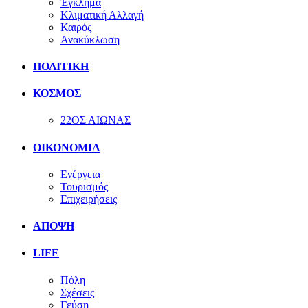
Έγκλημα
Κλιματική Αλλαγή
Καιρός
Ανακύκλωση
ΠΟΛΙΤΙΚΗ
ΚΟΣΜΟΣ
22ΟΣ ΑΙΩΝΑΣ
ΟΙΚΟΝΟΜΙΑ
Ενέργεια
Τουρισμός
Επιχειρήσεις
ΑΠΟΨΗ
LIFE
Πόλη
Σχέσεις
Γεύση