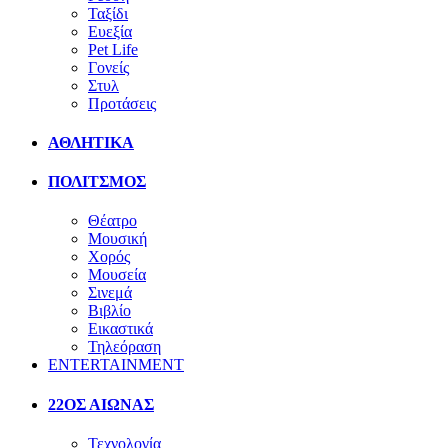
Ταξίδι
Ευεξία
Pet Life
Γονείς
Στυλ
Προτάσεις
ΑΘΛΗΤΙΚΑ
ΠΟΛΙΤΣΜΟΣ
Θέατρο
Μουσική
Χορός
Μουσεία
Σινεμά
Βιβλίο
Εικαστικά
Τηλεόραση
ENTERTAINMENT
22ΟΣ ΑΙΩΝΑΣ
Τεχνολογία