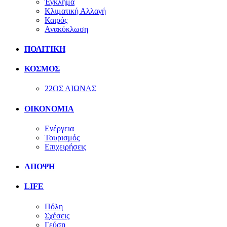
Έγκλημα
Κλιματική Αλλαγή
Καιρός
Ανακύκλωση
ΠΟΛΙΤΙΚΗ
ΚΟΣΜΟΣ
22ΟΣ ΑΙΩΝΑΣ
ΟΙΚΟΝΟΜΙΑ
Ενέργεια
Τουρισμός
Επιχειρήσεις
ΑΠΟΨΗ
LIFE
Πόλη
Σχέσεις
Γεύση