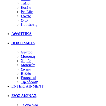
Ταξίδι
Ευεξία
Pet Life
Γονείς
Στυλ
Προτάσεις
ΑΘΛΗΤΙΚΑ
ΠΟΛΙΤΣΜΟΣ
Θέατρο
Μουσική
Χορός
Μουσεία
Σινεμά
Βιβλίο
Εικαστικά
Τηλεόραση
ENTERTAINMENT
22ΟΣ ΑΙΩΝΑΣ
Τεχνολογία