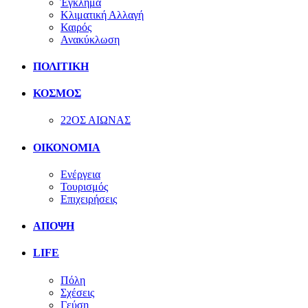
Έγκλημα
Κλιματική Αλλαγή
Καιρός
Ανακύκλωση
ΠΟΛΙΤΙΚΗ
ΚΟΣΜΟΣ
22ΟΣ ΑΙΩΝΑΣ
ΟΙΚΟΝΟΜΙΑ
Ενέργεια
Τουρισμός
Επιχειρήσεις
ΑΠΟΨΗ
LIFE
Πόλη
Σχέσεις
Γεύση