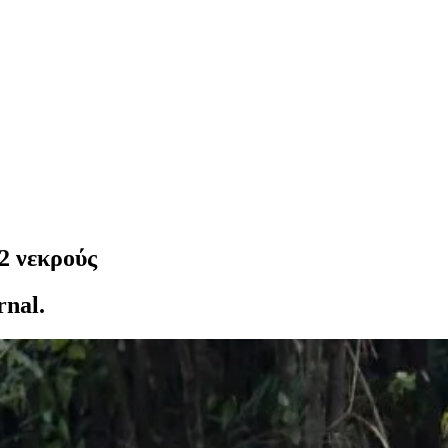
2 νεκρούς
rnal.