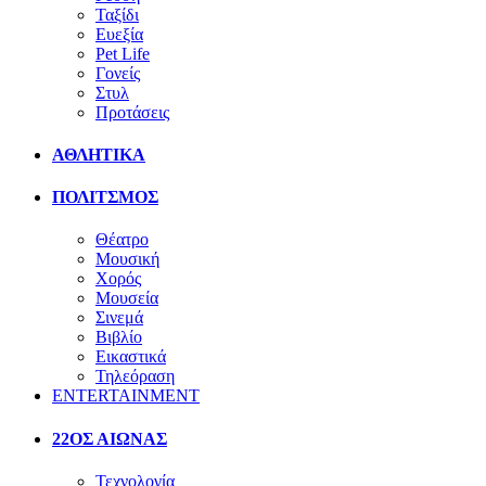
Ταξίδι
Ευεξία
Pet Life
Γονείς
Στυλ
Προτάσεις
ΑΘΛΗΤΙΚΑ
ΠΟΛΙΤΣΜΟΣ
Θέατρο
Μουσική
Χορός
Μουσεία
Σινεμά
Βιβλίο
Εικαστικά
Τηλεόραση
ENTERTAINMENT
22ΟΣ ΑΙΩΝΑΣ
Τεχνολογία