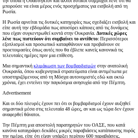
την οποία η Ουάσινγκτον και άλλοι δυτικοί σύμμαχοι λένε ότι θα
μπορούσε να είναι μέρος ενός προσχήματος για εισβολή από τη
Ρωσία.
Η Ρωσία αρνείται τις δυτικές κατηγορίες πως σχεδιάζει εισβολή και
είπε αυτή την εβδομάδα πως αποσύρει κάποιες από τις δυνάμεις
που είχαν συγκεντρωθεί κοντά στην Ουκρανία.
Δυτικές χώρες
λένε πως πιστεύουν ότι συμβαίνει το αντίθετο
: Περισσότεροι
εξοπλισμοί και προσωπικό καταφθάνουν και προβαίνουν σε
προετοιμασίες όπως αυτές που θα έβλεπε κανείς κανονικά τις
τελευταίες ημέρες πριν μια επίθεση.
Μια σημαντική
κλιμάκωση των βομβαρδισμών
στην ανατολική
Ουκρανία, όπου κυβερνητικά στρατεύματα είναι αντιμέτωπα με
υποστηριζόμενους από τη Μόσχα αυτονομιστές εδώ και οκτώ
χρόνια, έχει εντείνει την παγκόσμια ανησυχία από την Πέμπτη.
Advertisement
Και οι δύο πλευρές έχουν πει ότι οι βομβαρδισμοί έχουν αυξηθεί
σημαντικά μέσα στις τελευταία 48 ώρες, αν και ως τώρα δεν έχουν
αναφερθεί θάνατοι.
Την Πέμπτη μια αποστολή παρατηρητών του ΟΑΣΕ, που κατά
κανόνα καταγράφει δεκάδες μικρές παραβιάσεις κατάπαυσης πυρός
την ημέρα, είπε ότι είχαν υπάρξει περίπου 600 παραβιάσεις,