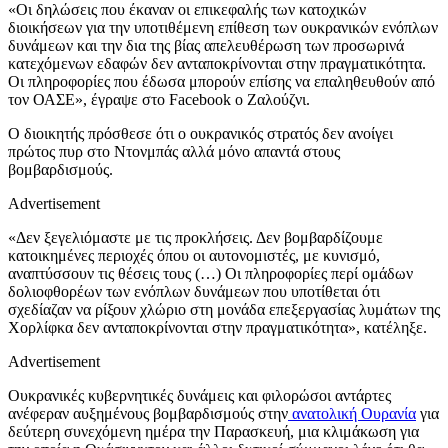
«Οι δηλώσεις που έκαναν οι επικεφαλής των κατοχικών
διοικήσεων για την υποτιθέμενη επίθεση των ουκρανικών ενόπλων
δυνάμεων και την δια της βίας απελευθέρωση των προσωρινά
κατεχόμενων εδαφών δεν ανταποκρίνονται στην πραγματικότητα.
Οι πληροφορίες που έδωσα μπορούν επίσης να επαληθευθούν από
τον ΟΑΣΕ», έγραψε στο Facebook ο Ζαλούζνι.
Ο διοικητής πρόσθεσε ότι ο ουκρανικός στρατός δεν ανοίγει
πρώτος πυρ στο Ντονμπάς αλλά μόνο απαντά στους
βομβαρδισμούς.
Advertisement
«Δεν ξεγελιόμαστε με τις προκλήσεις. Δεν βομβαρδίζουμε
κατοικημένες περιοχές όπου οι αυτονομιστές, με κυνισμό,
αναπτύσσουν τις θέσεις τους (…) Οι πληροφορίες περί ομάδων
δολιοφθορέων των ενόπλων δυνάμεων που υποτίθεται ότι
σχεδίαζαν να ρίξουν χλώριο στη μονάδα επεξεργασίας λυμάτων της
Χορλίφκα δεν ανταποκρίνονται στην πραγματικότητα», κατέληξε.
Advertisement
Ουκρανικές κυβερνητικές δυνάμεις και φιλορώσοι αντάρτες
ανέφεραν αυξημένους βομβαρδισμούς στην
ανατολική Ουρανία
για
δεύτερη συνεχόμενη ημέρα την Παρασκευή, μια κλιμάκωση για