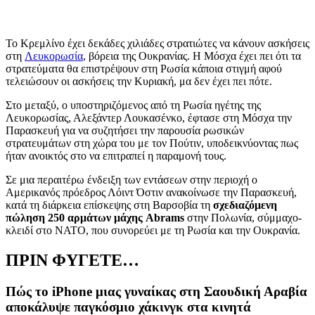
Το Κρεμλίνο έχει δεκάδες χιλιάδες στρατιώτες να κάνουν ασκήσεις
στη
Λευκορωσία
, βόρεια της Ουκρανίας. Η Μόσχα έχει πει ότι τα
στρατεύματα θα επιστρέψουν στη Ρωσία κάποια στιγμή αφού
τελειώσουν οι ασκήσεις την Κυριακή, μα δεν έχει πει πότε.
Στο μεταξύ, ο υποστηριζόμενος από τη Ρωσία ηγέτης της
Λευκορωσίας, Αλεξάντερ Λουκασένκο, έφτασε στη Μόσχα την
Παρασκευή για να συζητήσει την παρουσία ρωσικών
στρατευμάτων στη χώρα του με τον Πούτιν, υποδεικνύοντας πως
ήταν ανοικτός στο να επιτραπεί η παραμονή τους.
Σε μια περαιτέρω ένδειξη των εντάσεων στην περιοχή ο
Αμερικανός πρόεδρος Λόιντ Όστιν ανακοίνωσε την Παρασκευή,
κατά τη διάρκεια επίσκεψης στη Βαρσοβία τη
σχεδιαζόμενη
πώληση 250 αρμάτων μάχης
Abrams
στην Πολωνία, σύμμαχο-
κλειδί στο ΝΑΤΟ, που συνορεύει με τη Ρωσία και την Ουκρανία.
ΠΡΙΝ ΦΥΓΕΤΕ…
Πώς το iPhone μιας γυναίκας στη Σαουδική Αραβία
αποκάλυψε παγκόσμιο χάκινγκ στα κινητά