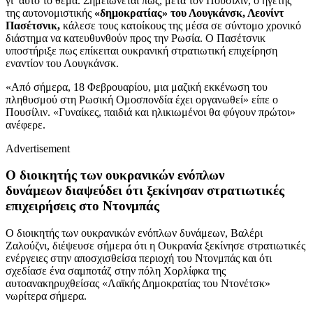
γι’ αυτό το θέμα. Σημειώνεται πως, μετά τον Πουσίλιν, ο ηγέτης
της αυτονομιστικής
«δημοκρατίας» του Λουγκάνσκ, Λεονίντ
Πασέτσνικ,
κάλεσε τους κατοίκους της μέσα σε σύντομο χρονικό
διάστημα να κατευθυνθούν προς την Ρωσία. Ο Πασέτσνικ
υποστήριξε πως επίκειται ουκρανική στρατιωτική επιχείρηση
εναντίον του Λουγκάνσκ.
«Από σήμερα, 18 Φεβρουαρίου, μια μαζική εκκένωση του
πληθυσμού στη Ρωσική Ομοσπονδία έχει οργανωθεί» είπε ο
Πουσίλιν. «Γυναίκες, παιδιά και ηλικιωμένοι θα φύγουν πρώτοι»
ανέφερε.
Advertisement
Ο διοικητής των ουκρανικών ενόπλων
δυνάμεων διαψεύδει ότι ξεκίνησαν στρατιωτικές
επιχειρήσεις στο Ντονμπάς
Ο διοικητής των ουκρανικών ενόπλων δυνάμεων, Βαλέρι
Ζαλούζνι, διέψευσε σήμερα ότι η Ουκρανία ξεκίνησε στρατιωτικές
ενέργειες στην αποσχισθείσα περιοχή του Ντονμπάς και ότι
σχεδίασε ένα σαμποτάζ στην πόλη Χορλίφκα της
αυτοανακηρυχθείσας «Λαϊκής Δημοκρατίας του Ντονέτσκ»
νωρίτερα σήμερα.