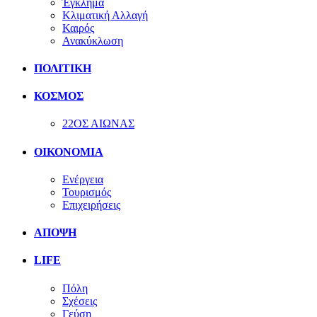
Έγκλημα
Κλιματική Αλλαγή
Καιρός
Ανακύκλωση
ΠΟΛΙΤΙΚΗ
ΚΟΣΜΟΣ
22ΟΣ ΑΙΩΝΑΣ
ΟΙΚΟΝΟΜΙΑ
Ενέργεια
Τουρισμός
Επιχειρήσεις
ΑΠΟΨΗ
LIFE
Πόλη
Σχέσεις
Γεύση