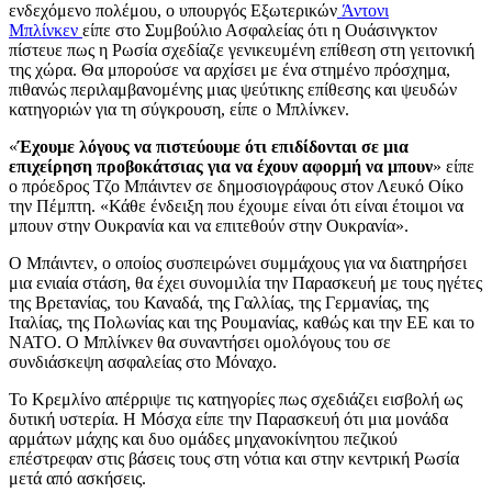
ενδεχόμενο πολέμου, ο υπουργός Εξωτερικών
Άντονι
Μπλίνκεν
είπε στο Συμβούλιο Ασφαλείας ότι η Ουάσινγκτον
πίστευε πως η Ρωσία σχεδίαζε γενικευμένη επίθεση στη γειτονική
της χώρα. Θα μπορούσε να αρχίσει με ένα στημένο πρόσχημα,
πιθανώς περιλαμβανομένης μιας ψεύτικης επίθεσης και ψευδών
κατηγοριών για τη σύγκρουση, είπε ο Μπλίνκεν.
«
Έχουμε λόγους να πιστεύουμε ότι επιδίδονται σε μια
επιχείρηση προβοκάτσιας για να έχουν αφορμή να μπουν
» είπε
ο πρόεδρος Τζο Μπάιντεν σε δημοσιογράφους στον Λευκό Οίκο
την Πέμπτη. «Κάθε ένδειξη που έχουμε είναι ότι είναι έτοιμοι να
μπουν στην Ουκρανία και να επιτεθούν στην Ουκρανία».
Ο Μπάιντεν, ο οποίος συσπειρώνει συμμάχους για να διατηρήσει
μια ενιαία στάση, θα έχει συνομιλία την Παρασκευή με τους ηγέτες
της Βρετανίας, του Καναδά, της Γαλλίας, της Γερμανίας, της
Ιταλίας, της Πολωνίας και της Ρουμανίας, καθώς και την ΕΕ και το
ΝΑΤΟ. Ο Μπλίνκεν θα συναντήσει ομολόγους του σε
συνδιάσκεψη ασφαλείας στο Μόναχο.
Το Κρεμλίνο απέρριψε τις κατηγορίες πως σχεδιάζει εισβολή ως
δυτική υστερία. Η Μόσχα είπε την Παρασκευή ότι μια μονάδα
αρμάτων μάχης και δυο ομάδες μηχανοκίνητου πεζικού
επέστρεφαν στις βάσεις τους στη νότια και στην κεντρική Ρωσία
μετά από ασκήσεις.