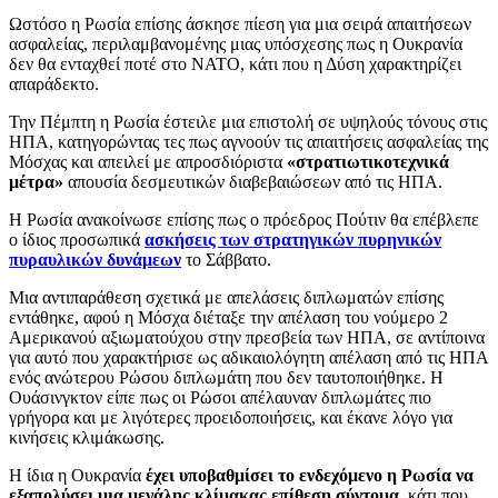
Ωστόσο η Ρωσία επίσης άσκησε πίεση για μια σειρά απαιτήσεων
ασφαλείας, περιλαμβανομένης μιας υπόσχεσης πως η Ουκρανία
δεν θα ενταχθεί ποτέ στο ΝΑΤΟ, κάτι που η Δύση χαρακτηρίζει
απαράδεκτο.
Την Πέμπτη η Ρωσία έστειλε μια επιστολή σε υψηλούς τόνους στις
ΗΠΑ, κατηγορώντας τες πως αγνοούν τις απαιτήσεις ασφαλείας της
Μόσχας και απειλεί με απροσδιόριστα
«στρατιωτικοτεχνικά
μέτρα»
απουσία δεσμευτικών διαβεβαιώσεων από τις ΗΠΑ.
Η Ρωσία ανακοίνωσε επίσης πως ο πρόεδρος Πούτιν θα επέβλεπε
ο ίδιος προσωπικά
ασκήσεις των στρατηγικών πυρηνικών
πυραυλικών δυνάμεων
το Σάββατο.
Μια αντιπαράθεση σχετικά με απελάσεις διπλωματών επίσης
εντάθηκε, αφού η Μόσχα διέταξε την απέλαση του νούμερο 2
Αμερικανού αξιωματούχου στην πρεσβεία των ΗΠΑ, σε αντίποινα
για αυτό που χαρακτήρισε ως αδικαιολόγητη απέλαση από τις ΗΠΑ
ενός ανώτερου Ρώσου διπλωμάτη που δεν ταυτοποιήθηκε. Η
Ουάσινγκτον είπε πως οι Ρώσοι απέλαυναν διπλωμάτες πιο
γρήγορα και με λιγότερες προειδοποιήσεις, και έκανε λόγο για
κινήσεις κλιμάκωσης.
Η ίδια η Ουκρανία
έχει υποβαθμίσει το ενδεχόμενο η Ρωσία να
εξαπολύσει μια μεγάλης κλίμακας επίθεση σύντομα
, κάτι που