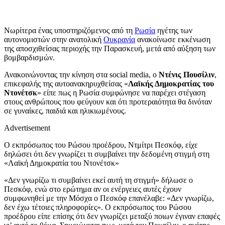
Νωρίτερα ένας υποστηριζόμενος από τη
Ρωσία
ηγέτης των
αυτονομιστών στην ανατολική
Ουκρανία
ανακοίνωσε εκκένωση
της αποσχιθείσας περιοχής την Παρασκευή, μετά από αύξηση των
βομβαρδισμών.
Ανακοινώνοντας την κίνηση στα social media, ο
Ντένις Πουσίλιν
,
επικεφαλής της αυτοανακηρυχθείσας «
Λαϊκής Δημοκρατίας του
Ντονέτσκ
» είπε πως η Ρωσία συμφώνησε να παρέχει στέγαση
στους ανθρώπους που φεύγουν και ότι προτεραιότητα θα δινόταν
σε γυναίκες, παιδιά και ηλικιωμένους.
Advertisement
Ο εκπρόσωπος του Ρώσου προέδρου, Ντμίτρι Πεσκόφ, είχε
δηλώσει ότι δεν γνωρίζει τι συμβαίνει την δεδομένη στιγμή στη
«Λαϊκή Δημοκρατία του Ντονέτσκ»
«Δεν γνωρίζω τι συμβαίνει εκεί αυτή τη στιγμή» δήλωσε ο
Πεσκόφ, ενώ στο ερώτημα αν οι ενέργειες αυτές έχουν
συμφωνηθεί με την Μόσχα ο Πεσκόφ επανέλαβε: «Δεν γνωρίζω,
δεν έχω τέτοιες πληροφορίες». Ο εκπρόσωπος του Ρώσου
προέδρου είπε επίσης ότι δεν γνωρίζει μεταξύ ποιων έγιναν επαφές