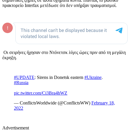
σημαντικές ζημιές σε άλλα οχήματα κοντά. Πάντως το ρωσικό
πρακτορείο Interfax μετέδωσε ότι δεν υπήρξαν τραυματισμοί.
Οι σειρήνες ήχησαν στο Ντόνετσκ λίγες ώρες πριν από τη μεγάλη
έκρηξη.
#UPDATE
: Sirens in Donetsk eastern
#Ukraine
.
#Russia
pic.twitter.com/Ci3Bra4hWZ
— ConflictsWorldwide (@ConflictsWW)
February 18,
2022
Advertisement