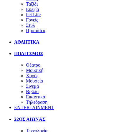
Ταξίδι
Ευεξία
Pet Life
Γονείς
Στυλ
Προτάσεις
ΑΘΛΗΤΙΚΑ
ΠΟΛΙΤΣΜΟΣ
Θέατρο
Μουσική
Χορός
Μουσεία
Σινεμά
Βιβλίο
Εικαστικά
Τηλεόραση
ENTERTAINMENT
22ΟΣ ΑΙΩΝΑΣ
Τεχνολογία