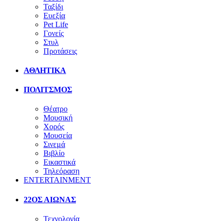
Ταξίδι
Ευεξία
Pet Life
Γονείς
Στυλ
Προτάσεις
ΑΘΛΗΤΙΚΑ
ΠΟΛΙΤΣΜΟΣ
Θέατρο
Μουσική
Χορός
Μουσεία
Σινεμά
Βιβλίο
Εικαστικά
Τηλεόραση
ENTERTAINMENT
22ΟΣ ΑΙΩΝΑΣ
Τεχνολογία