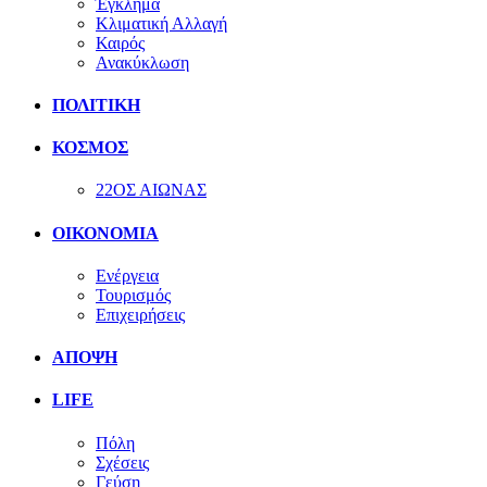
Έγκλημα
Κλιματική Αλλαγή
Καιρός
Ανακύκλωση
ΠΟΛΙΤΙΚΗ
ΚΟΣΜΟΣ
22ΟΣ ΑΙΩΝΑΣ
ΟΙΚΟΝΟΜΙΑ
Ενέργεια
Τουρισμός
Επιχειρήσεις
ΑΠΟΨΗ
LIFE
Πόλη
Σχέσεις
Γεύση