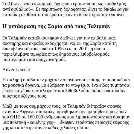
Το Qisas είναι ο ισλαμικός όρος που ερμηνεύεται ως «οφθαλμός
αντί οφθαλμού». Σε περίπτωση δολοφονίας, δίνει το δικαίωμα για
καταδίκη σε θάνατο του δράστη, εάν το δικαστήριο την εγκρίνει.
Η μετάφραση της Σαρία από τους Ταλιμπάν
Οι Ταλιμπάν καταδικάστηκαν διεθνώς για την επιβολή μιας
αυστηρής και ακραίας εκδοχής του νόμου της Σαρία κατά τη
διακυβέρνησή τους από το 1996 έως το 2001, η οποία
περιελάμβανε τιμωρίες όπως δημόσιους λιθοβολισμούς,
μαστιγώματα και απαγχονισμούς.
Advertisement
Η σκληρή ομάδα των μαχητών απαγόρευσε επίσης τη μουσική και
τα μουσικά όργανα, με εξαίρεση το νταφ (σ.σ. ένα είδος τυμπάνου),
έκοβε τα χέρια των κλεφτών και λιθοβολούσε όσους απατούσαν
τους/τις συζύγους τους.
Μαζί με τους συμμάχους τους, οι Ταλιμπάν διέπραξαν σφαγές
εναντίον Αφγανών πολιτών, αρνήθηκαν την προμήθεια τροφίμων
του ΟΗΕ σε 160.000 ανθρώπους που λιμοκτονούσαν και άσκησαν
μια πολιτική «καμένης γης» – έκαψαν τεράστιες περιοχές εύφορης
γης και κατέστρεψαν δεκάδες χιλιάδες σπίτια.