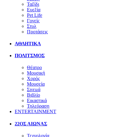
Ταξίδι
Ευεξία
Pet Life
Γονείς
Στυλ
Προτάσεις
ΑΘΛΗΤΙΚΑ
ΠΟΛΙΤΣΜΟΣ
Θέατρο
Μουσική
Χορός
Μουσεία
Σινεμά
Βιβλίο
Εικαστικά
Τηλεόραση
ENTERTAINMENT
22ΟΣ ΑΙΩΝΑΣ
Τεχνολογία