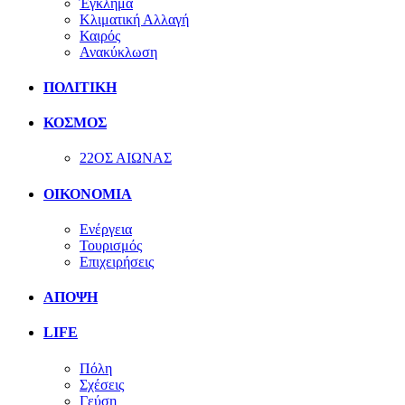
Έγκλημα
Κλιματική Αλλαγή
Καιρός
Ανακύκλωση
ΠΟΛΙΤΙΚΗ
ΚΟΣΜΟΣ
22ΟΣ ΑΙΩΝΑΣ
ΟΙΚΟΝΟΜΙΑ
Ενέργεια
Τουρισμός
Επιχειρήσεις
ΑΠΟΨΗ
LIFE
Πόλη
Σχέσεις
Γεύση