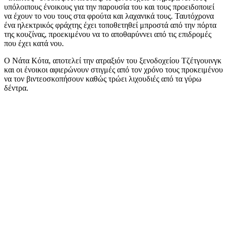
υπόλοιπους ένοικους για την παρουσία του και τους προειδοποιεί
να έχουν το νου τους στα φρούτα και λαχανικά τους. Ταυτόχρονα
ένα ηλεκτρικός φράχτης έχει τοποθετηθεί μπροστά από την πόρτα
της κουζίνας, προεκιμένου να το αποθαρύννει από τις επιδρομές
που έχει κατά νου.
Ο Νάτα Κότα, αποτελεί την ατραξιόν του ξενοδοχείου Τζέτγουινγκ
και οι ένοικοι αφιερώνουν στιγμές από τον χρόνο τους προκειμένου
να τον βιντεοσκοπήσουν καθώς τρώει λιχουδιές από τα γύρω
δέντρα.