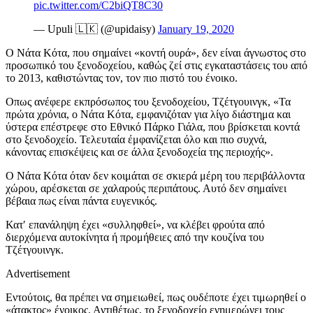
pic.twitter.com/C2biQT8C30
— Upuli 🇱🇰 (@upidaisy)
January 19, 2020
Ο Νάτα Κότα, που σημαίνει «κοντή ουρά», δεν είναι άγνωστος στο
προσωπικό του ξενοδοχείου, καθώς ζεί στις εγκαταστάσεις του από
το 2013, καθιστώντας τον, τον πιο πιστό του ένοικο.
Οπως ανέφερε εκπρόσωπος του ξενοδοχείου, Τζέτγουινγκ, «Τα
πρώτα χρόνια, ο Νάτα Κότα, εμφανιζόταν για λίγο διάστημα και
ύστερα επέστρεφε στo Εθνικό Πάρκο Γιάλα, που βρίσκεται κοντά
στο ξενοδοχείο. Τελευταία έμφανίζεται όλο και πιο συχνά,
κάνοντας επισκέψεις και σε άλλα ξενοδοχεία της περιοχής».
Ο Νάτα Κότα όταν δεν κοιμάται σε σκιερά μέρη του περιβάλλοντα
χώρου, αρέσκεται σε χαλαρούς περιπάτους. Αυτό δεν σημαίνει
βέβαια πως είναι πάντα ευγενικός.
Κατ′ επανάληψη έχει «συλληφθεί», να κλέβει φρούτα από
διερχόμενα αυτοκίνητα ή προμήθειες από την κουζίνα του
Τζέτγουινγκ.
Advertisement
Εντούτοις, θα πρέπει να σημειωθεί, πως ουδέποτε έχει τιμωρηθεί ο
«άτακτος» ένοικος. Αντιθέτως, το ξενοδοχείο ενημερώνει τους