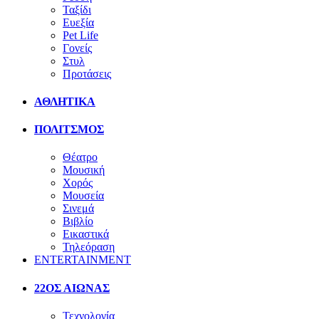
Ταξίδι
Ευεξία
Pet Life
Γονείς
Στυλ
Προτάσεις
ΑΘΛΗΤΙΚΑ
ΠΟΛΙΤΣΜΟΣ
Θέατρο
Μουσική
Χορός
Μουσεία
Σινεμά
Βιβλίο
Εικαστικά
Τηλεόραση
ENTERTAINMENT
22ΟΣ ΑΙΩΝΑΣ
Τεχνολογία