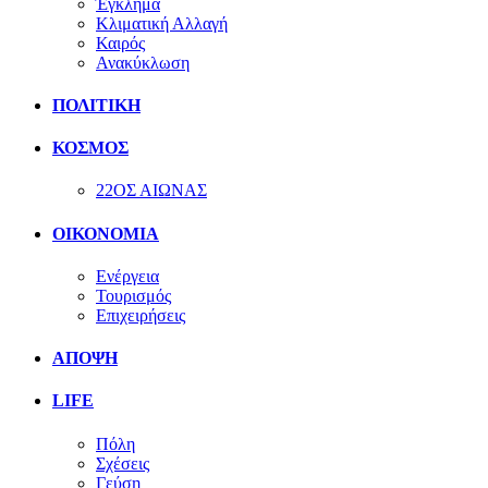
Έγκλημα
Κλιματική Αλλαγή
Καιρός
Ανακύκλωση
ΠΟΛΙΤΙΚΗ
ΚΟΣΜΟΣ
22ΟΣ ΑΙΩΝΑΣ
ΟΙΚΟΝΟΜΙΑ
Ενέργεια
Τουρισμός
Επιχειρήσεις
ΑΠΟΨΗ
LIFE
Πόλη
Σχέσεις
Γεύση