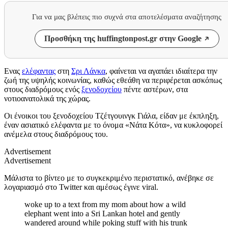
Για να μας βλέπεις πιο συχνά στα αποτελέσματα αναζήτησης
Προσθήκη της huffingtonpost.gr στην Google
Ενας
ελέφαντας
στη
Σρι Λάνκα
, φαίνεται να αγαπάει ιδιαίτερα την
ζωή της υψηλής κοινωνίας, καθώς εθεάθη να περιφέρεται ασκόπως
στους διαδρόμους ενός
ξενοδοχείου
πέντε αστέρων, στα
νοτιοανατολικά της χώρας.
Οι ένοικοι του ξενοδοχείου Τζέτγουινγκ Γιάλα, είδαν με έκπληξη,
έναν ασιατικό ελέφαντα με το όνομα «Νάτα Κότα», να κυκλοφορεί
ανέμελα στους διαδρόμους του.
Advertisement
Advertisement
Μάλιστα το βίντεο με το συγκεκριμένο περιστατικό, ανέβηκε σε
λογαριασμό στο Twitter και αμέσως έγινε viral.
woke up to a text from my mom about how a wild
elephant went into a Sri Lankan hotel and gently
wandered around while poking stuff with his trunk