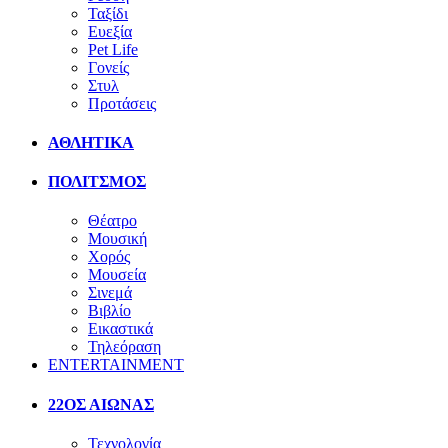
Ταξίδι
Ευεξία
Pet Life
Γονείς
Στυλ
Προτάσεις
ΑΘΛΗΤΙΚΑ
ΠΟΛΙΤΣΜΟΣ
Θέατρο
Μουσική
Χορός
Μουσεία
Σινεμά
Βιβλίο
Εικαστικά
Τηλεόραση
ENTERTAINMENT
22ΟΣ ΑΙΩΝΑΣ
Τεχνολογία