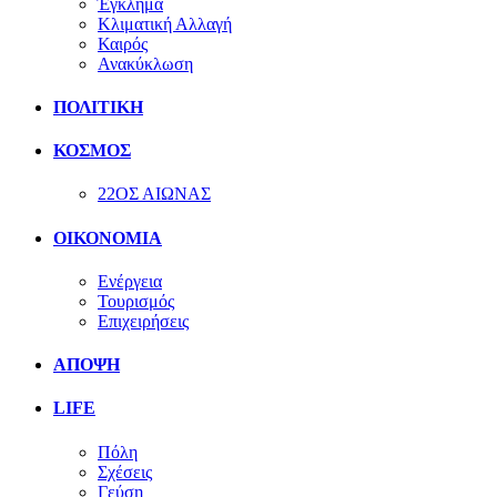
Έγκλημα
Κλιματική Αλλαγή
Καιρός
Ανακύκλωση
ΠΟΛΙΤΙΚΗ
ΚΟΣΜΟΣ
22ΟΣ ΑΙΩΝΑΣ
ΟΙΚΟΝΟΜΙΑ
Ενέργεια
Τουρισμός
Επιχειρήσεις
ΑΠΟΨΗ
LIFE
Πόλη
Σχέσεις
Γεύση