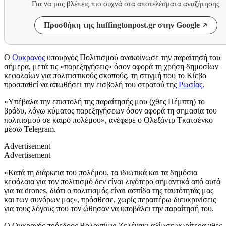
Για να μας βλέπεις πιο συχνά στα αποτελέσματα αναζήτησης
Προσθήκη της huffingtonpost.gr στην Google
Ο
Ουκρανός
υπουργός Πολιτισμού ανακοίνωσε την παραίτησή του
σήμερα, μετά τις «παρεξηγήσεις» όσον αφορά τη χρήση δημοσίων
κεφαλαίων για πολιτιστικούς σκοπούς, τη στιγμή που το Κίεβο
προσπαθεί να απωθήσει την εισβολή του στρατού της
Ρωσίας.
«Υπέβαλα την επιστολή της παραίτησής μου (χθες Πέμπτη) το
βράδυ, λόγω κύματος παρεξηγήσεων όσον αφορά τη σημασία του
πολιτισμού σε καιρό πολέμου», ανέφερε ο Ολεξάντρ Τκατσένκο
μέσω Telegram.
Advertisement
Advertisement
«Κατά τη διάρκεια του πολέμου, τα ιδιωτικά και τα δημόσια
κεφάλαια για τον πολιτισμό δεν είναι λιγότερο σημαντικά από αυτά
για τα drones, διότι ο πολιτισμός είναι ασπίδα της ταυτότητάς μας
και των συνόρων μας», πρόσθεσε, χωρίς περαιτέρω διευκρινίσεις
για τους λόγους που τον ώθησαν να υποβάλει την παραίτησή του.
Ο Ουκρανός πρόεδρος Βολοντίμιρ Ζελένσκι αξίωσε νωρίτερα χθες