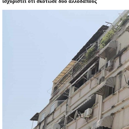
ισχυριστεί ότι σκότωσε δύο αλλοδαπούς