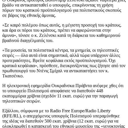
βράδυ να αντικατασταθεί ο υπουργός, επικρίνοντας τη χρήση
πόρων του κρατικού προϋπολογισμού για πολιτιστικούς σκοπούς
σε βάρος της εθνικής άμυνας.
«Σε καιρό πολέμου όπως αυτός, η μέγιστη προσοχή του κράτους,
και άρα οι πόροι του κράτους, πρέπει να αφιερώνονται στην
άμυνα», τόνισε ο κ. Ζελένσκι κατά τη διάρκεια του καθημερινού
βραδινού διαγγέλματός του.
«Τα μουσεία, τα πολιτιστικά κέντρα, τα μνημεία, οι τηλεοπτικές
σειρές — όλα αυτά είναι σημαντικά, αλλά τώρα υπάρχουν άλλες
προτεραιότητες. Βρείτε κεφάλαια εκτός προϋπολογισμού. Όχι
κρατικά κεφάλαια», πρόσθεσε, διευκρινίζοντας πως ζήτησε από τον
πρωθυπουργό του Ντένις Σμίχαλ να αντικαταστήσει τον κ.
Τκατσένκο.
Η ηλεκτρονική εφημερίδα Ουκραΐνσκα Πράβντα ανέφερε χθες ότι
το υπουργείο Πολιτισμού αποφάσισε να διατεθούν 448
εκατομμύρια χρίβνια (σχεδόν 11 εκατ. ευρώ) για την παραγωγή
τηλεοπτικών σειρών.
Εξάλλου, σύμφωνα με το Radio Free Europe/Radio Liberty
(RFE/RL), ο απερχόμενος υπουργός Πολιτισμού υπεραμύνθηκε
της ιδέας να διατεθούν 500 εκατ. χρίβνια (12 εκατ. ευρώ) για να
ολοκληρωθεί η κατασκευή του εθνικού μουσείου της «γενοκτονίας