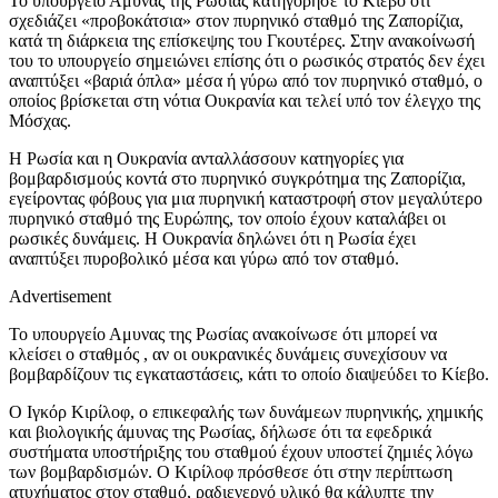
Το υπουργείο Αμυνας της Ρωσίας κατηγόρησε το Κίεβο ότι
σχεδιάζει «προβοκάτσια» στον πυρηνικό σταθμό της Ζαπορίζια,
κατά τη διάρκεια της επίσκεψης του Γκουτέρες. Στην ανακοίνωσή
του το υπουργείο σημειώνει επίσης ότι ο ρωσικός στρατός δεν έχει
αναπτύξει «βαριά όπλα» μέσα ή γύρω από τον πυρηνικό σταθμό, ο
οποίος βρίσκεται στη νότια Ουκρανία και τελεί υπό τον έλεγχο της
Μόσχας.
Η Ρωσία και η Ουκρανία ανταλλάσσουν κατηγορίες για
βομβαρδισμούς κοντά στο πυρηνικό συγκρότημα της Ζαπορίζια,
εγείροντας φόβους για μια πυρηνική καταστροφή στον μεγαλύτερο
πυρηνικό σταθμό της Ευρώπης, τον οποίο έχουν καταλάβει οι
ρωσικές δυνάμεις. Η Ουκρανία δηλώνει ότι η Ρωσία έχει
αναπτύξει πυροβολικό μέσα και γύρω από τον σταθμό.
Advertisement
Το υπουργείο Αμυνας της Ρωσίας ανακοίνωσε ότι μπορεί να
κλείσει ο σταθμός , αν οι ουκρανικές δυνάμεις συνεχίσουν να
βομβαρδίζουν τις εγκαταστάσεις, κάτι το οποίο διαψεύδει το Κίεβο.
Ο Ιγκόρ Κιρίλοφ, ο επικεφαλής των δυνάμεων πυρηνικής, χημικής
και βιολογικής άμυνας της Ρωσίας, δήλωσε ότι τα εφεδρικά
συστήματα υποστήριξης του σταθμού έχουν υποστεί ζημιές λόγω
των βομβαρδισμών. Ο Κιρίλοφ πρόσθεσε ότι στην περίπτωση
ατυχήματος στον σταθμό, ραδιενεργό υλικό θα κάλυπτε την