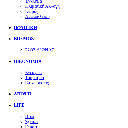
Έγκλημα
Κλιματική Αλλαγή
Καιρός
Ανακύκλωση
ΠΟΛΙΤΙΚΗ
ΚΟΣΜΟΣ
22ΟΣ ΑΙΩΝΑΣ
ΟΙΚΟΝΟΜΙΑ
Ενέργεια
Τουρισμός
Επιχειρήσεις
ΑΠΟΨΗ
LIFE
Πόλη
Σχέσεις
Γεύση