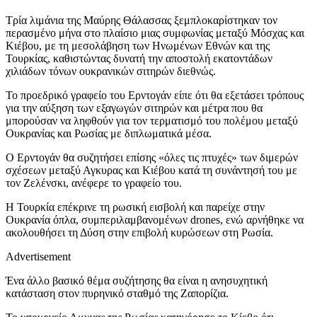
Τρία λιμάνια της Μαύρης Θάλασσας ξεμπλοκαρίστηκαν τον
περασμένο μήνα στο πλαίσιο μιας συμφωνίας μεταξύ Μόσχας και
Κιέβου, με τη μεσολάβηση των Ηνωμένων Εθνών και της
Τουρκίας, καθιστώντας δυνατή την αποστολή εκατοντάδων
χιλιάδων τόνων ουκρανικών σιτηρών διεθνώς.
Το προεδρικό γραφείο του Ερντογάν είπε ότι θα εξετάσει τρόπους
για την αύξηση των εξαγωγών σιτηρών και μέτρα που θα
μπορούσαν να ληφθούν για τον τερματισμό του πολέμου μεταξύ
Ουκρανίας και Ρωσίας με διπλωματικά μέσα.
Ο Ερντογάν θα συζητήσει επίσης «όλες τις πτυχές» των διμερών
σχέσεων μεταξύ Αγκυρας και Κιέβου κατά τη συνάντησή του με
τον Ζελένσκι, ανέφερε το γραφείο του.
Η Τουρκία επέκρινε τη ρωσική εισβολή και παρείχε στην
Ουκρανία όπλα, συμπεριλαμβανομένων drones, ενώ αρνήθηκε να
ακολουθήσει τη Δύση στην επιβολή κυρώσεων στη Ρωσία.
Advertisement
Ένα άλλο βασικό θέμα συζήτησης θα είναι η ανησυχητική
κατάσταση στον πυρηνικό σταθμό της Ζαπορίζια.