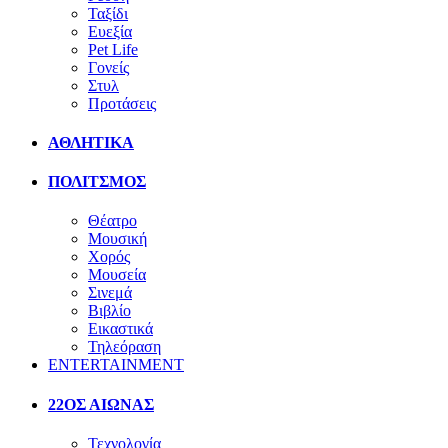
Ταξίδι
Ευεξία
Pet Life
Γονείς
Στυλ
Προτάσεις
ΑΘΛΗΤΙΚΑ
ΠΟΛΙΤΣΜΟΣ
Θέατρο
Μουσική
Χορός
Μουσεία
Σινεμά
Βιβλίο
Εικαστικά
Τηλεόραση
ENTERTAINMENT
22ΟΣ ΑΙΩΝΑΣ
Τεχνολογία