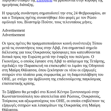
πυρηνικό σταθμό της
Ζαπορίζια
να βρίσκονται στην κορυφή της
ημερήσιας διάταξης.
Η τριμερής συνάντηση σηματοδοτεί την στις 24 Φεβρουαρίου, αν
και ο Τούρκος ηγέτης συναντήθηκε δύο φορές με τον Ρώσο
ομόλογό του, Βλαντιμίρ Πούτιν, τους τελευταίους μήνες.
Advertisement
Advertisement
Οι τρεις ηγέτες θα πραγματοποιήσουν κοινή συνέντευξη Τύπου
μετά τις συναντήσεις τους στην Λβιβ, ένα σημαντικό σημείο
διέλευσης για τους Ουκρανούς πρόσφυγες που κατευθύνονται
δυτικά προς την Ευρώπη μετά την έναρξη του πολέμου. Ο
Γκουτέρες, ο οποίος έφτασε στη Λβιβ το απόγευμα της Τετάρτης,
σχεδιάζει την Παρασκευή να επισκεφθεί το λιμάνι της Οδησσού
στη Μαύρη Θάλασσα, όπου ξεκίνησαν εκ νέου οι εξαγωγές
σιτηρών στο πλαίσιο μιας συμφωνίας με τη διαμεσολάβηση του
ΟΗΕ, με στόχο την άμβλυνση της επιδεινούμενης παγκόσμιας
επισιτιστικής κρίσης.
Το Σάββατο θα μεταβεί στο Κοινό Κέντρο Συντονισμού στην
Κωνσταντινούπολη που αποτελείται από Ρώσους, Ουκρανούς,
Τούρκους και αξιωματούχους του ΟΗΕ, οι οποίοι επιβλέπουν τις
εξαγωγές σιτηρών και λιπασμάτων της Ουκρανίας στη Μαύρη
Θάλασσα.