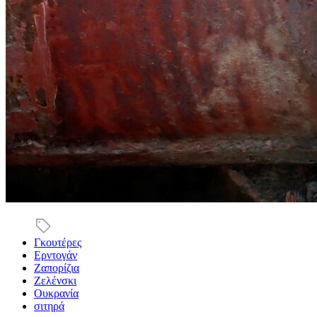
Γκουτέρες
Ερντογάν
Ζαπορίζια
Ζελένσκι
Ουκρανία
σιτηρά