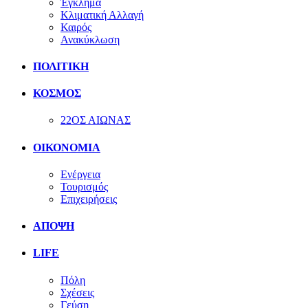
Έγκλημα
Κλιματική Αλλαγή
Καιρός
Ανακύκλωση
ΠΟΛΙΤΙΚΗ
ΚΟΣΜΟΣ
22ΟΣ ΑΙΩΝΑΣ
ΟΙΚΟΝΟΜΙΑ
Ενέργεια
Τουρισμός
Επιχειρήσεις
ΑΠΟΨΗ
LIFE
Πόλη
Σχέσεις
Γεύση