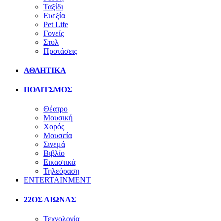
Ταξίδι
Ευεξία
Pet Life
Γονείς
Στυλ
Προτάσεις
ΑΘΛΗΤΙΚΑ
ΠΟΛΙΤΣΜΟΣ
Θέατρο
Μουσική
Χορός
Μουσεία
Σινεμά
Βιβλίο
Εικαστικά
Τηλεόραση
ENTERTAINMENT
22ΟΣ ΑΙΩΝΑΣ
Τεχνολογία