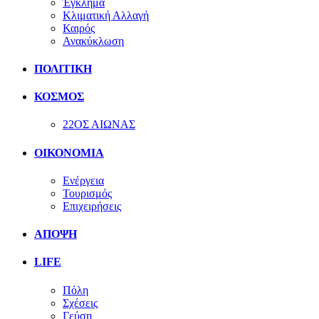
Έγκλημα
Κλιματική Αλλαγή
Καιρός
Ανακύκλωση
ΠΟΛΙΤΙΚΗ
ΚΟΣΜΟΣ
22ΟΣ ΑΙΩΝΑΣ
ΟΙΚΟΝΟΜΙΑ
Ενέργεια
Τουρισμός
Επιχειρήσεις
ΑΠΟΨΗ
LIFE
Πόλη
Σχέσεις
Γεύση