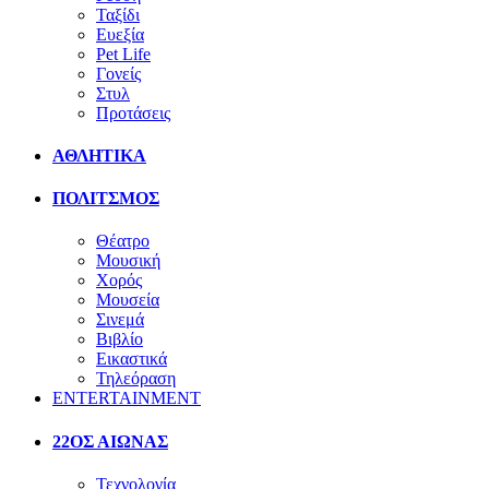
Ταξίδι
Ευεξία
Pet Life
Γονείς
Στυλ
Προτάσεις
ΑΘΛΗΤΙΚΑ
ΠΟΛΙΤΣΜΟΣ
Θέατρο
Μουσική
Χορός
Μουσεία
Σινεμά
Βιβλίο
Εικαστικά
Τηλεόραση
ENTERTAINMENT
22ΟΣ ΑΙΩΝΑΣ
Τεχνολογία