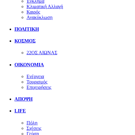
Έγκλημα
Κλιματική Αλλαγή
Καιρός
Ανακύκλωση
ΠΟΛΙΤΙΚΗ
ΚΟΣΜΟΣ
22ΟΣ ΑΙΩΝΑΣ
ΟΙΚΟΝΟΜΙΑ
Ενέργεια
Τουρισμός
Επιχειρήσεις
ΑΠΟΨΗ
LIFE
Πόλη
Σχέσεις
Γεύση