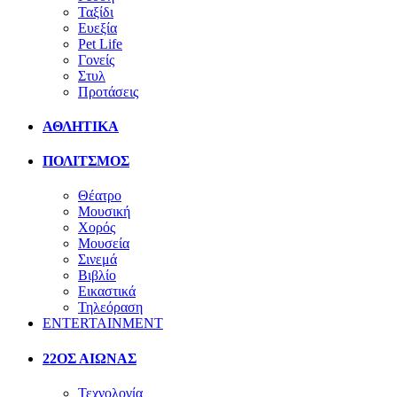
Ταξίδι
Ευεξία
Pet Life
Γονείς
Στυλ
Προτάσεις
ΑΘΛΗΤΙΚΑ
ΠΟΛΙΤΣΜΟΣ
Θέατρο
Μουσική
Χορός
Μουσεία
Σινεμά
Βιβλίο
Εικαστικά
Τηλεόραση
ENTERTAINMENT
22ΟΣ ΑΙΩΝΑΣ
Τεχνολογία