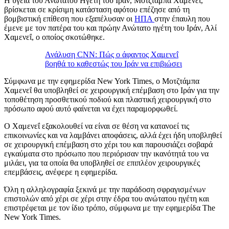
Η υγεία του Ανώτατου Ηγέτη του Ιράν, Μοτζτάμπα Χαμενεΐ,
βρίσκεται σε κρίσιμη κατάσταση αφότου επέζησε από τη
βομβιστική επίθεση που εξαπέλυσαν οι
ΗΠΑ
στην έπαυλη που
έμενε με τον πατέρα του και πρώην Ανώτατο ηγέτη του Ιράν, Αλί
Χαμενεΐ, ο οποίος σκοτώθηκε.
Ανάλυση CNN: Πώς ο άφαντος Χαμενεΐ
βοηθά το καθεστώς του Ιράν να επιβιώσει
Σύμφωνα με την εφημερίδα New York Times, ο Μοτζτάμπα
Χαμενεΐ θα υποβληθεί σε χειρουργική επέμβαση στο Ιράν για την
τοποθέτηση προσθετικού ποδιού και πλαστική χειρουργική στο
πρόσωπο αφού αυτό φαίνεται να έχει παραμορφωθεί.
Ο Χαμενεΐ εξακολουθεί να είναι σε θέση να κατανοεί τις
επικοινωνίες και να λαμβάνει αποφάσεις, αλλά έχει ήδη υποβληθεί
σε χειρουργική επέμβαση στο χέρι του και παρουσιάζει σοβαρά
εγκαύματα στο πρόσωπο που περιόρισαν την ικανότητά του να
μιλάει, για τα οποία θα υποβληθεί σε επιπλέον χειρουργικές
επεμβάσεις, ανέφερε η εφημερίδα.
Όλη η αλληλογραφία ξεκινά με την παράδοση σφραγισμένων
επιστολών από χέρι σε χέρι στην έδρα του ανώτατου ηγέτη και
επιστρέφεται με τον ίδιο τρόπο, σύμφωνα με την εφημερίδα The
New York Times.