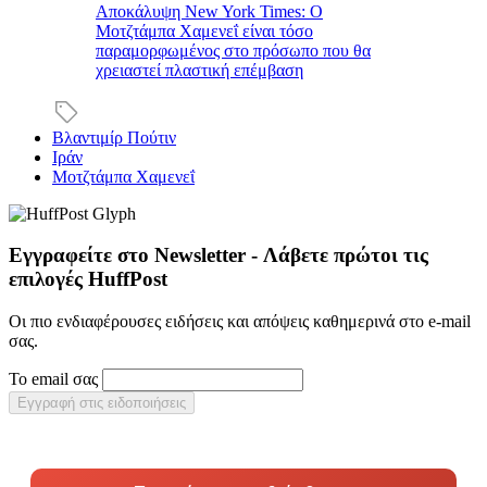
Αποκάλυψη New York Times: Ο
Μοτζτάμπα Χαμενεΐ είναι τόσο
παραμορφωμένος στο πρόσωπο που θα
χρειαστεί πλαστική επέμβαση
Βλαντιμίρ Πούτιν
Ιράν
Μοτζτάμπα Χαμενεΐ
Εγγραφείτε στο Newsletter - Λάβετε πρώτοι τις
επιλογές HuffPost
Οι πιο ενδιαφέρουσες ειδήσεις και απόψεις καθημερινά στο e-mail
σας.
Το email σας
Εγγραφή στις ειδοποιήσεις