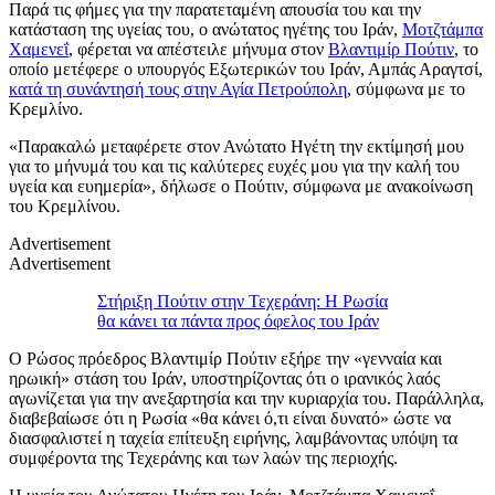
Παρά τις φήμες για την παρατεταμένη απουσία του και την
κατάσταση της υγείας του, ο ανώτατος ηγέτης του Ιράν,
Μοτζτάμπα
Χαμενεΐ
, φέρεται να απέστειλε μήνυμα στον
Βλαντιμίρ Πούτιν
, το
οποίο μετέφερε ο υπουργός Εξωτερικών του Ιράν, Αμπάς Αραγτσί,
κατά τη συνάντησή τους στην Αγία Πετρούπολη
, σύμφωνα με το
Κρεμλίνο.
«Παρακαλώ μεταφέρετε στον Ανώτατο Ηγέτη την εκτίμησή μου
για το μήνυμά του και τις καλύτερες ευχές μου για την καλή του
υγεία και ευημερία», δήλωσε ο Πούτιν, σύμφωνα με ανακοίνωση
του Κρεμλίνου.
Advertisement
Advertisement
Στήριξη Πούτιν στην Τεχεράνη: Η Ρωσία
θα κάνει τα πάντα προς όφελος του Ιράν
Ο Ρώσος πρόεδρος Βλαντιμίρ Πούτιν εξήρε την «γενναία και
ηρωική» στάση του Ιράν, υποστηρίζοντας ότι ο ιρανικός λαός
αγωνίζεται για την ανεξαρτησία και την κυριαρχία του. Παράλληλα,
διαβεβαίωσε ότι η Ρωσία «θα κάνει ό,τι είναι δυνατό» ώστε να
διασφαλιστεί η ταχεία επίτευξη ειρήνης, λαμβάνοντας υπόψη τα
συμφέροντα της Τεχεράνης και των λαών της περιοχής.