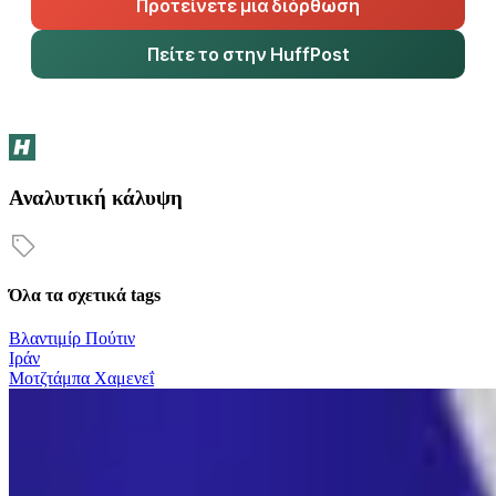
Προτείνετε μια διόρθωση
Πείτε το στην HuffPost
Αναλυτική κάλυψη
Όλα τα σχετικά tags
Βλαντιμίρ Πούτιν
Ιράν
Μοτζτάμπα Χαμενεΐ