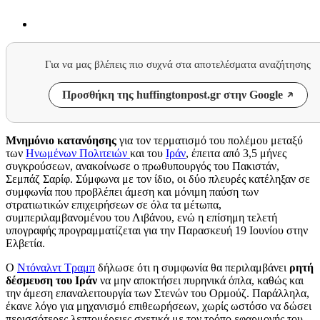
Για να μας βλέπεις πιο συχνά στα αποτελέσματα αναζήτησης
Προσθήκη της huffingtonpost.gr στην Google
Μνημόνιο κατανόησης
για τον τερματισμό του πολέμου μεταξύ
των
Ηνωμένων Πολιτειών
και του
Ιράν
, έπειτα από 3,5 μήνες
συγκρούσεων, ανακοίνωσε ο πρωθυπουργός του Πακιστάν,
Σεμπάζ Σαρίφ. Σύμφωνα με τον ίδιο, οι δύο πλευρές κατέληξαν σε
συμφωνία που προβλέπει άμεση και μόνιμη παύση των
στρατιωτικών επιχειρήσεων σε όλα τα μέτωπα,
συμπεριλαμβανομένου του Λιβάνου, ενώ η επίσημη τελετή
υπογραφής προγραμματίζεται για την Παρασκευή 19 Ιουνίου στην
Ελβετία.
Ο
Ντόναλντ Τραμπ
δήλωσε ότι η συμφωνία θα περιλαμβάνει
ρητή
δέσμευση του Ιράν
να μην αποκτήσει πυρηνικά όπλα, καθώς και
την άμεση επαναλειτουργία των Στενών του Ορμούζ. Παράλληλα,
έκανε λόγο για μηχανισμό επιθεωρήσεων, χωρίς ωστόσο να δώσει
περισσότερες λεπτομέρειες σχετικά με τον τρόπο εφαρμογής του.