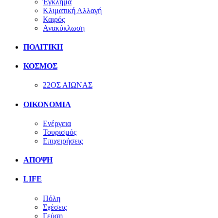
Έγκλημα
Κλιματική Αλλαγή
Καιρός
Ανακύκλωση
ΠΟΛΙΤΙΚΗ
ΚΟΣΜΟΣ
22ΟΣ ΑΙΩΝΑΣ
ΟΙΚΟΝΟΜΙΑ
Ενέργεια
Τουρισμός
Επιχειρήσεις
ΑΠΟΨΗ
LIFE
Πόλη
Σχέσεις
Γεύση