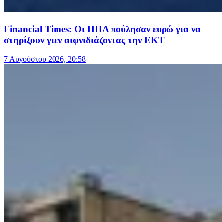
Financial Times: Οι ΗΠΑ πούλησαν ευρώ για να
στηρίξουν γιεν αιφνιδιάζοντας την ΕΚΤ
7 Αυγούστου 2026, 20:58