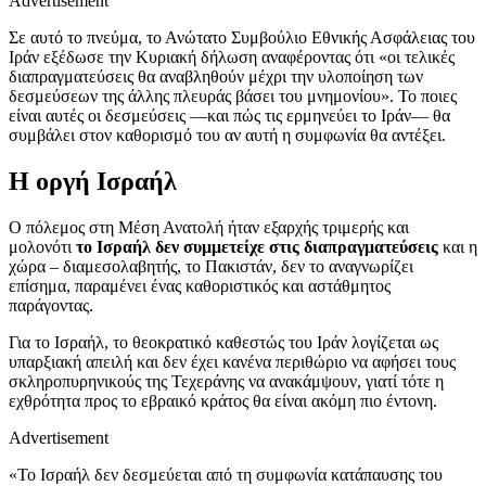
Advertisement
Σε αυτό το πνεύμα, το Ανώτατο Συμβούλιο Εθνικής Ασφάλειας του
Ιράν εξέδωσε την Κυριακή δήλωση αναφέροντας ότι «οι τελικές
διαπραγματεύσεις θα αναβληθούν μέχρι την υλοποίηση των
δεσμεύσεων της άλλης πλευράς βάσει του μνημονίου». Το ποιες
είναι αυτές οι δεσμεύσεις —και πώς τις ερμηνεύει το Ιράν— θα
συμβάλει στον καθορισμό του αν αυτή η συμφωνία θα αντέξει.
Η οργή Ισραήλ
Ο πόλεμος στη Μέση Ανατολή ήταν εξαρχής τριμερής και
μολονότι
το Ισραήλ δεν συμμετείχε στις διαπραγματεύσεις
και η
χώρα – διαμεσολαβητής, το Πακιστάν, δεν το αναγνωρίζει
επίσημα, παραμένει ένας καθοριστικός και αστάθμητος
παράγοντας.
Για το Ισραήλ, το θεοκρατικό καθεστώς του Ιράν λογίζεται ως
υπαρξιακή απειλή και δεν έχει κανένα περιθώριο να αφήσει τους
σκληροπυρηνικούς της Τεχεράνης να ανακάμψουν, γιατί τότε η
εχθρότητα προς το εβραικό κράτος θα είναι ακόμη πιο έντονη.
Advertisement
«Το Ισραήλ δεν δεσμεύεται από τη συμφωνία κατάπαυσης του