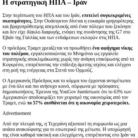
Η στρατηγική ΗΠΑ – Ιράν
Στην περίπτωση του ΗΠΑ και του Ιράν,
επιτελεί συγκεκριμένες
σκοπιμότητες
. Στην Ουάσιγκτον δίνεται η ευκαιρία γρηγορότερης
και βραχυπρόθεσμης απεμπλοκής από έναν πόλεμο που ξεκίνησε
και δεν είχε δίαυλο διαφυγής, ενόψει της συνάντησης της G7 στο
Εβιάν της Γαλλίας και των ενδιάμεσων εκλογών στις ΗΠΑ.
Ο πρόεδρος Τραμπ χρειάζεται να προωθήσει
ένα αφήγημα νίκης
του πολέμου
, εργαλειοποιώντας το Μνημόνιο ως εργαλείο
στρατηγικής αποκλιμάκωσης χωρίς την ανάγκη επικύρωσης από το
Κογκρέσο, επιτρέποντας την επίδειξη άμεσης ισχύος και ελέγχου
στη ροή της ενέργειας στα Στενά του Ορμούζ.
Ο Αμερικανός Πρόεδρος και το κόμμα του έρχονται αντιμέτωποι
με ένα όλο και πιο ανήσυχο κοινό, σύμφωνα με πρόσφατες
δημοσκοπήσεις. Έρευνα της YouGov διαπίστωσε ότι το 63% των
Αμερικανών αποδοκιμάζει τον χειρισμό της οικονομίας από τον
Τραμπ, ενώ
το 57% αισθάνεται ότι η οικονομία χειροτερεύει.
Advertisement
Από την πλευρά της, η Τεχεράνη αξιοποιεί τη συμφωνία ως μια
ανάσα ανακούφισης για το εσωτερικό της μέτωπο. Η υποχώρησή
της είναι καθαρά τακτική και ελεγχόμενη, επιτρέποντας στο Ιράν να