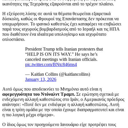
ικανότητες της Τεχεράνης εξαιρούνται από το τρέχον πλαίσιο.
Η εξεύρεση λύσης σε αυτά τα θέματα θεωρείται εξαιρετικά
δύσκολη, καθώς οι Φρουροί της Επανάστασης δεν πρόκειται να
υποχωρήσουν. Το ιρανικό καθεστώς έχει καταφέρει να επιβιώσει
παρά τους ισχυρούς βομβαρδισμούς από το Ισραήλ και τις ΗΠΑ
που διαθέτουν ένα ιδιαίτερα υπολογίσιμο και ισχυρότατο
οπλοστάσιο.
President Trump tells Iranian protesters that
“HELP IS ON ITS WAY.” He says he’s
canceled meetings with Iranian officials.
pic.twitter.com/BNtc846ms4
— Kaitlan Collins (@kaitlancollins)
January 13, 2026
Αυτό όμως που αποδεικνύει το Μνημόνιο αυτό είναι η
αφερεγγυότητα του Ντόναλντ Τραμπ.
Σε ερώτηση σχετικά με
ενδεχόμενη αλλαγή καθεστώτος στο Ιράν, ο Αμερικανός πρόεδρος
απάντησε: «Ποτέ δεν με ενδιέφερε η αλλαγή καθεστώτος. Αυτή
είναι η τρίτη ομάδα με την οποία έχουμε διαπραγματευτεί και είναι
η πιο λογική μέχρι σήμερα».
Ο ίδιος όμως τον προηγούμενο Ιανουάριο είχε προτρέψει τους