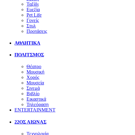
Ταξίδι
Ευεξία
Pet Life
Γονείς
Στυλ
Προτάσεις
ΑΘΛΗΤΙΚΑ
ΠΟΛΙΤΣΜΟΣ
Θέατρο
Μουσική
Χορός
Μουσεία
Σινεμά
Βιβλίο
Εικαστικά
Τηλεόραση
ENTERTAINMENT
22ΟΣ ΑΙΩΝΑΣ
Τεχνολογία