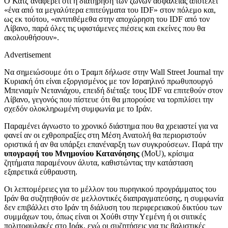
Ο Κατζ αναφέρει ότι η διατήρηση των ζωνών ασφαλείας αποτελεί
«ένα από τα μεγαλύτερα επιτεύγματα του IDF» στον πόλεμο και,
ως εκ τούτου, «αντιτιθέμεθα στην αποχώρηση του IDF από τον
Λίβανο, παρά όλες τις υφιστάμενες πιέσεις και εκείνες που θα
ακολουθήσουν».
Advertisement
Να σημειώσουμε ότι ο Τραμπ δήλωσε στην Wall Street Journal την
Κυριακή ότι είναι εξοργισμένος με τον Ισραηλινό πρωθυπουργό
Μπενιαμίν Νετανιάχου, επειδή διέταξε τους IDF να επιτεθούν στον
Λίβανο, γεγονός που πίστευε ότι θα μπορούσε να τορπιλίσει την
σχεδόν ολοκληρωμένη συμφωνία με το Ιράν.
Παραμένει άγνωστο το χρονικό διάστημα που θα χρειαστεί για να
φανεί αν οι εχθροπραξίες στη Μέση Ανατολή θα περιοριστούν
οριστικά ή αν θα υπάρξει επανέναρξη των συγκρούσεων. Παρά την
υπογραφή του Μνημονίου Κατανόησης
(MoU), κρίσιμα
ζητήματα παραμένουν άλυτα, καθιστώντας την κατάσταση
εξαιρετικά εύθραυστη.
Οι λεπτομέρειες για το μέλλον του πυρηνικού προγράμματος του
Ιράν θα συζητηθούν σε μελλοντικές διαπραγματεύσης, η συμφωνία
δεν επιβάλλει στο Ιράν τη διάλυση του περιφερειακού δικτύου των
συμμάχων του, όπως είναι οι Χούθι στην Υεμένη ή οι σιιτικές
πολιτοφυλακές στο Ιράκ, ενώ οι συζητήσεις για τις βαλιστικές