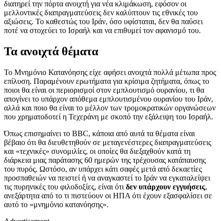
διατηρεί την πόρτα ανοιχτή για νέα κλιμάκωση, εφόσον οι
μελλοντικές διαπραγματεύσεις δεν καλύπτουν τις εθνικές του
αξιώσεις. Το καθεστώς του Ιράν, όσο υφίσταται, δεν θα παύσει
ποτέ να στοχεύει το Ισραήλ και να επιθυμεί τον αφανισμό του.
Τα ανοιχτά θέματα
Το Μνημόνιο Κατανόησης είχε αφήσει ανοιχτά πολλά μέτωπα προς
επίλυση. Παραμένουν ερωτήματα για κρίσιμα ζητήματα, όπως το
ποιοι θα είναι οι περιορισμοί στον εμπλουτισμό ουρανίου, τι θα
απογίνει το υπάρχον απόθεμα εμπλουτισμένου ουρανίου του Ιράν,
αλλά και ποιο θα είναι το μέλλον των τρομοκρατικών οργανώσεων
που χρηματοδοτεί η Τεχεράνη με σκοπό την εξάλειψη του Ισραήλ.
Όπως επισημαίνει το BBC, κάποια από αυτά τα θέματα είναι
βέβαιο ότι θα διευθετηθούν σε μεταγενέστερες διαπραγματεύσεις
και «τεχνικές» συνομιλίες, οι οποίες θα διεξαχθούν κατά τη
διάρκεια μιας παράτασης 60 ημερών της τρέχουσας κατάπαυσης
του πυρός. Ωστόσο, αν υπάρχει κάτι σαφές μετά από δεκαετίες
προσπαθειών να πειστεί ή να αναγκαστεί το Ιράν να εγκαταλείψει
τις πυρηνικές του φιλοδοξίες, είναι ότι
δεν υπάρχουν εγγυήσεις
,
ανεξάρτητα από το τι πιστεύουν οι ΗΠΑ ότι έχουν εξασφαλίσει σε
αυτό το «μνημόνιο κατανόησης».