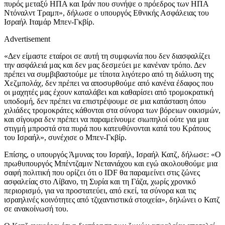
πυρός μεταξύ ΗΠΑ και Ιράν που συνήψε ο πρόεδρος των ΗΠΑ
Ντόναλντ Τραμπ», δήλωσε ο υπουργός Εθνικής Ασφάλειας του
Ισραήλ Ιταμάρ Μπεν-Γκβίρ.
Advertisement
«Δεν είμαστε εταίροι σε αυτή τη συμφωνία που δεν διασφαλίζει
την ασφάλειά μας και δεν μας δεσμεύει με κανέναν τρόπο. Δεν
πρέπει να συμβιβαστούμε με τίποτα λιγότερο από τη διάλυση της
Χεζμπολάχ, δεν πρέπει να αποσυρθούμε από κανένα έδαφος που
οι μαχητές μας έχουν καταλάβει και καθαρίσει από τρομοκρατική
υποδομή, δεν πρέπει να επιστρέψουμε σε μια κατάσταση όπου
χιλιάδες τρομοκράτες κάθονται στα σύνορα των βόρειων οικισμών,
και σίγουρα δεν πρέπει να παραμείνουμε σιωπηλοί ούτε για μια
στιγμή μπροστά στα πυρά που κατευθύνονται κατά του Κράτους
του Ισραήλ», συνέχισε ο Μπεν-Γκβίρ.
Επίσης, ο υπουργός Άμυνας του Ισραήλ, Ισραήλ Κατζ, δήλωσε: «Ο
πρωθυπουργός Μπέντζαμιν Νετανιάχου και εγώ ακολουθούμε μια
σαφή πολιτική που ορίζει ότι ο IDF θα παραμείνει στις ζώνες
ασφαλείας στο Λίβανο, τη Συρία και τη Γάζα, χωρίς χρονικό
περιορισμό, για να προστατεύει, από εκεί, τα σύνορα και τις
ισραηλινές κοινότητες από τζιχαντιστικά στοιχεία», δηλώνει ο Κατζ
σε ανακοίνωσή του.