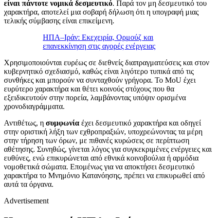
είναι πάντοτε νομικά δεσμευτικό
. Παρά τον μη δεσμευτικό του
χαρακτήρα, αποτελεί μια σοβαρή δήλωση ότι η υπογραφή μιας
τελικής σύμβασης είναι επικείμενη.
ΗΠΑ–Ιράν: Εκεχειρία, Ορμούζ και
επανεκκίνηση στις αγορές ενέργειας
Χρησιμοποιούνται ευρέως σε διεθνείς διαπραγματεύσεις και στον
κυβερνητικό σχεδιασμό, καθώς είναι λιγότερο τυπικά από τις
συνθήκες και μπορούν να συνταχθούν γρήγορα. Το MoU έχει
ευρύτερο χαρακτήρα και θέτει κοινούς στόχους που θα
εξειδικευτούν στην πορεία, λαμβάνοντας υπόψιν ορισμένα
χρονοδιαγράμματα.
Αντιθέτως, η
συμφωνία
έχει δεσμευτικό χαρακτήρα και οδηγεί
στην οριστική λήξη των εχθροπραξιών, υποχρεώνοντας τα μέρη
στην τήρηση των όρων, με πιθανές κυρώσεις σε περίπτωση
αθέτησης. Συνηθώς, γίνεται λόγος για συγκεκριμένες ενέργειες και
ευθύνες, ενώ επικυρώνεται από εθνικά κοινοβούλια ή αρμόδια
νομοθετικά σώματα. Eπομένως για να αποκτήσει δεσμευτικό
χαρακτήρα το Μνημόνιο Κατανόησης, πρέπει να επικυρωθεί από
αυτά τα όργανα.
Advertisement