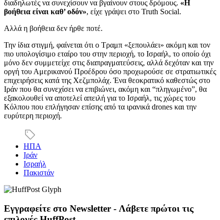
διαδηλωτές να συνεχίσουν να βγαίνουν στους δρόμους.
«Η
βοήθεια είναι καθ’ οδόν»
, είχε γράψει στο Truth Social.
Αλλά η βοήθεια δεν ήρθε ποτέ.
Την ίδια στιγμή, φαίνεται ότι ο Τραμπ «ξεπουλάει» ακόμη και τον
πιο υπολογίσιμο εταίρο του στην περιοχή, το Ισραήλ, το οποίο όχι
μόνο δεν συμμετείχε στις διαπραγματεύσεις, αλλά δεχόταν και την
οργή του Αμερικανού Προέδρου όσο προχωρούσε σε στρατιωτικές
επιχειρήσεις κατά της Χεζμπολάχ. Ένα θεοκρατικό καθεστώς στο
Ιράν που θα συνεχίσει να επιβιώνει, ακόμη και “πληγωμένο”, θα
εξακολουθεί να αποτελεί απειλή για το Ισραήλ, τις χώρες του
Κόλπου που επλήγησαν επίσης από τα ιρανικά drones και την
ευρύτερη περιοχή.
ΗΠΑ
Ιράν
Ισραήλ
Πακιστάν
Εγγραφείτε στο Newsletter - Λάβετε πρώτοι τις
επιλογές HuffPost