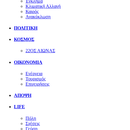
Έγκλημα
Κλιματική Αλλαγή
Καιρός
Ανακύκλωση
ΠΟΛΙΤΙΚΗ
ΚΟΣΜΟΣ
22ΟΣ ΑΙΩΝΑΣ
ΟΙΚΟΝΟΜΙΑ
Ενέργεια
Τουρισμός
Επιχειρήσεις
ΑΠΟΨΗ
LIFE
Πόλη
Σχέσεις
Γεύση