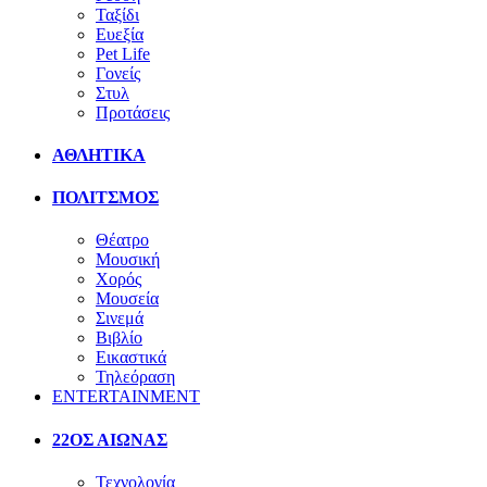
Ταξίδι
Ευεξία
Pet Life
Γονείς
Στυλ
Προτάσεις
ΑΘΛΗΤΙΚΑ
ΠΟΛΙΤΣΜΟΣ
Θέατρο
Μουσική
Χορός
Μουσεία
Σινεμά
Βιβλίο
Εικαστικά
Τηλεόραση
ENTERTAINMENT
22ΟΣ ΑΙΩΝΑΣ
Τεχνολογία