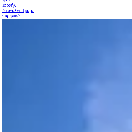
Ισραήλ
Ντόναλντ Τραμπ
πυρηνικά