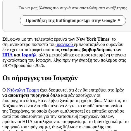
Για να μας βλέπεις πιο συχνά στα αποτελέσματα αναζήτησης
Προσθήκη της huffingtonpost.gr στην Google
Σύμφωνα με την τελευταία έρευνα των
New York Times
, το
σημαντικότερο ποσοστό του
ιρανικού
εμπλουτισμένου ουρανίου
δεν έχει καταστραφεί από τους
εναέριους βομβαρδισμούς των
ΗΠΑ
και
Ισραήλ
, αλλά μεταφέρθηκε σε προστατευμένη υπόγεια
εγκατάσταση του Ισφαχάν, λίγο πριν την έναρξη του πολέμου στις
28 Φεβρουαρίου 2026.
Οι σήραγγες του Ισφαχάν
Ο
Ντόναλντ Τραμπ
έχει δεσμευτεί ότι δεν θα επιτρέψει στο Ιράν
να αποκτήσει πυρηνικό όπλο
και εάν αποτύχουν οι
διαπραγματεύσεις, θα επέμβει ξανά με τη χρήση βίας. Μάλιστα, το
Καζακστάν είναι διατεθειμένο να δεχτεί τα αποθέματα ουρανίου
της Τεχεράνης, τα οποία έχουν εμπλουτιστεί σε επίπεδα κοντά σε
αυτά που απαιτούνται για την κατασκευή πυρηνικών όπλων,
εφόσον οι ΗΠΑ καταλήξουν σε συμφωνία με το Ιράν σχετικά με το
πυρηνικό του πρόγραμμα, όπως δήλωσε ο επικεφαλής του