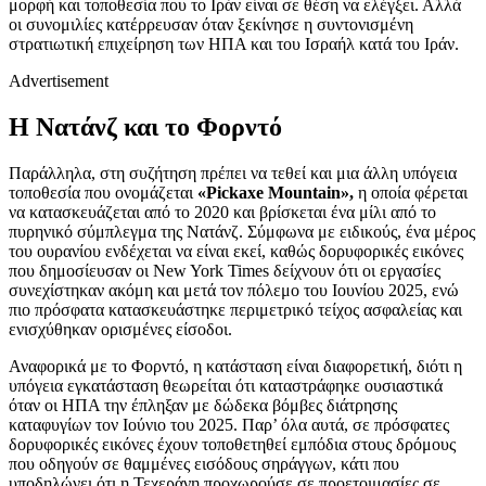
μορφή και τοποθεσία που το Ιράν είναι σε θέση να ελέγξει. Αλλά
οι συνομιλίες κατέρρευσαν όταν ξεκίνησε η συντονισμένη
στρατιωτική επιχείρηση των ΗΠΑ και του Ισραήλ κατά του Ιράν.
Advertisement
Η Νατάνζ και το Φορντό
Παράλληλα, στη συζήτηση πρέπει να τεθεί και μια άλλη υπόγεια
τοποθεσία που ονομάζεται
«Pickaxe Mountain»,
η οποία φέρεται
να κατασκευάζεται από το 2020 και βρίσκεται ένα μίλι από το
πυρηνικό σύμπλεγμα της Νατάνζ. Σύμφωνα με ειδικούς, ένα μέρος
του ουρανίου ενδέχεται να είναι εκεί, καθώς δορυφορικές εικόνες
που δημοσίευσαν οι New York Times δείχνουν ότι οι εργασίες
συνεχίστηκαν ακόμη και μετά τον πόλεμο του Ιουνίου 2025, ενώ
πιο πρόσφατα κατασκευάστηκε περιμετρικό τείχος ασφαλείας και
ενισχύθηκαν ορισμένες είσοδοι.
Αναφορικά με το Φορντό, η κατάσταση είναι διαφορετική, διότι η
υπόγεια εγκατάσταση θεωρείται ότι καταστράφηκε ουσιαστικά
όταν οι ΗΠΑ την έπληξαν με δώδεκα βόμβες διάτρησης
καταφυγίων τον Ιούνιο του 2025. Παρ’ όλα αυτά, σε πρόσφατες
δορυφορικές εικόνες έχουν τοποθετηθεί εμπόδια στους δρόμους
που οδηγούν σε θαμμένες εισόδους σηράγγων, κάτι που
υποδηλώνει ότι η Τεχεράνη προχωρούσε σε προετοιμασίες σε