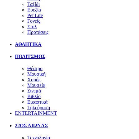
Ταξίδι
Ευεξία
Pet Life
Γονείς
Στυλ
Προτάσεις
ΑΘΛΗΤΙΚΑ
ΠΟΛΙΤΣΜΟΣ
Θέατρο
Μουσική
Χορός
Μουσεία
Σινεμά
Βιβλίο
Εικαστικά
Τηλεόραση
ENTERTAINMENT
22ΟΣ ΑΙΩΝΑΣ
Τεχνολογία