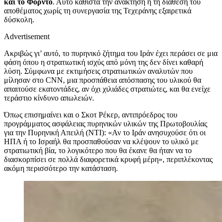
και το Φορντό
. Αυτό καθιστά την ανάκτηση ή τη διάθεση του
αποθέματος χωρίς τη συνεργασία της Τεχεράνης εξαιρετικά
δύσκολη.
Advertisement
Ακριβώς γι’ αυτό, το πυρηνικό ζήτημα του Ιράν έχει περάσει σε μια
φάση όπου η στρατιωτική ισχύς από μόνη της δεν δίνει καθαρή
λύση. Σύμφωνα με εκτιμήσεις στρατιωτικών αναλυτών που
μίλησαν στο CNN, μια προσπάθεια απόσπασης του υλικού θα
απαιτούσε εκατοντάδες, αν όχι χιλιάδες στρατιώτες, και θα ενείχε
τεράστιο κίνδυνο απωλειών.
Όπως επισημαίνει και ο Σκοτ Ρέκερ, αντιπρόεδρος του
προγράμματος ασφάλειας πυρηνικών υλικών της Πρωτοβουλίας
για την Πυρηνική Απειλή (NTI): «Αν το Ιράν ανησυχούσε ότι οι
ΗΠΑ ή το Ισραήλ θα προσπαθούσαν να κλέψουν το υλικό με
στρατιωτική βία, το λογικότερο που θα έκανε θα ήταν να το
διασκορπίσει σε πολλά διαφορετικά κρυφή μέρη», περιπλέκοντας
ακόμη περισσότερο την κατάσταση.