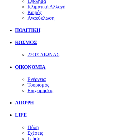
Έγκλημα
Κλιματική Αλλαγή
Καιρός
Ανακύκλωση
ΠΟΛΙΤΙΚΗ
ΚΟΣΜΟΣ
22ΟΣ ΑΙΩΝΑΣ
ΟΙΚΟΝΟΜΙΑ
Ενέργεια
Τουρισμός
Επιχειρήσεις
ΑΠΟΨΗ
LIFE
Πόλη
Σχέσεις
Γεύση