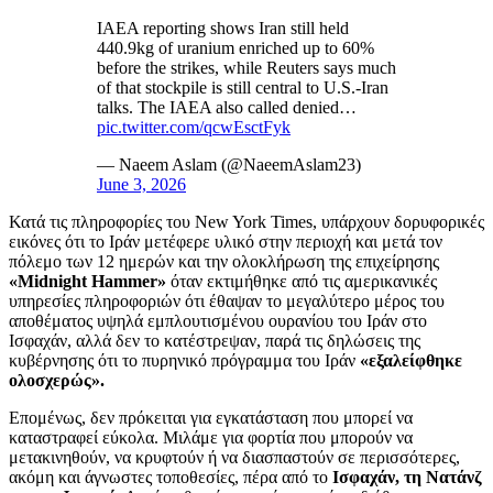
IAEA reporting shows Iran still held
440.9kg of uranium enriched up to 60%
before the strikes, while Reuters says much
of that stockpile is still central to U.S.-Iran
talks. The IAEA also called denied…
pic.twitter.com/qcwEsctFyk
— Naeem Aslam (@NaeemAslam23)
June 3, 2026
Κατά τις πληροφορίες του New York Times, υπάρχουν δορυφορικές
εικόνες ότι το Ιράν μετέφερε υλικό στην περιοχή και μετά τον
πόλεμο των 12 ημερών και την ολοκλήρωση της επιχείρησης
«Midnight Hammer»
όταν εκτιμήθηκε από τις αμερικανικές
υπηρεσίες πληροφοριών ότι έθαψαν το μεγαλύτερο μέρος του
αποθέματος υψηλά εμπλουτισμένου ουρανίου του Ιράν στο
Ισφαχάν, αλλά δεν το κατέστρεψαν, παρά τις δηλώσεις της
κυβέρνησης ότι το πυρηνικό πρόγραμμα του Ιράν
«εξαλείφθηκε
ολοσχερώς».
Επομένως, δεν πρόκειται για εγκατάσταση που μπορεί να
καταστραφεί εύκολα. Μιλάμε για φορτία που μπορούν να
μετακινηθούν, να κρυφτούν ή να διασπαστούν σε περισσότερες,
ακόμη και άγνωστες τοποθεσίες, πέρα από το
Ισφαχάν, τη Νατάνζ