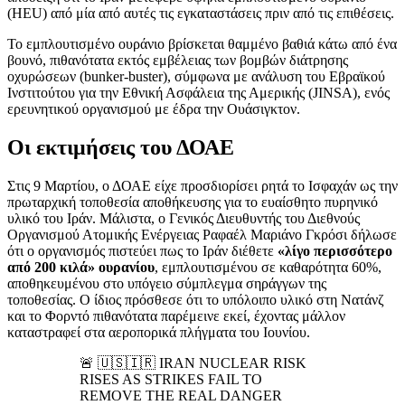
(HEU) από μία από αυτές τις εγκαταστάσεις πριν από τις επιθέσεις.
Το εμπλουτισμένο ουράνιο βρίσκεται θαμμένο βαθιά κάτω από ένα
βουνό, πιθανότατα εκτός εμβέλειας των βομβών διάτρησης
οχυρώσεων (bunker-buster), σύμφωνα με ανάλυση του Εβραϊκού
Ινστιτούτου για την Εθνική Ασφάλεια της Αμερικής (JINSA), ενός
ερευνητικού οργανισμού με έδρα την Ουάσιγκτον.
Οι εκτιμήσεις του ΔΟΑΕ
Στις 9 Μαρτίου, ο ΔΟΑΕ είχε προσδιορίσει ρητά το Ισφαχάν ως την
πρωταρχική τοποθεσία αποθήκευσης για το ευαίσθητο πυρηνικό
υλικό του Ιράν. Μάλιστα, ο Γενικός Διευθυντής του Διεθνούς
Οργανισμού Ατομικής Ενέργειας Ραφαέλ Μαριάνο Γκρόσι δήλωσε
ότι ο οργανισμός πιστεύει πως το Ιράν διέθετε
«λίγο περισσότερο
από 200 κιλά» ουρανίου
, εμπλουτισμένου σε καθαρότητα 60%,
αποθηκευμένου στο υπόγειο σύμπλεγμα σηράγγων της
τοποθεσίας. Ο ίδιος πρόσθεσε ότι το υπόλοιπο υλικό στη Νατάνζ
και το Φορντό πιθανότατα παρέμεινε εκεί, έχοντας μάλλον
καταστραφεί στα αεροπορικά πλήγματα του Ιουνίου.
🚨 🇺🇸🇮🇷 IRAN NUCLEAR RISK
RISES AS STRIKES FAIL TO
REMOVE THE REAL DANGER