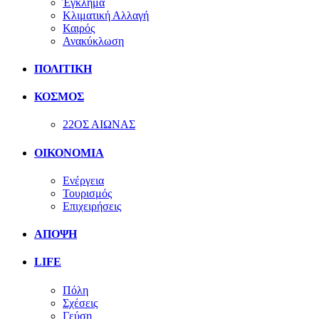
Έγκλημα
Κλιματική Αλλαγή
Καιρός
Ανακύκλωση
ΠΟΛΙΤΙΚΗ
ΚΟΣΜΟΣ
22ΟΣ ΑΙΩΝΑΣ
ΟΙΚΟΝΟΜΙΑ
Ενέργεια
Τουρισμός
Επιχειρήσεις
ΑΠΟΨΗ
LIFE
Πόλη
Σχέσεις
Γεύση