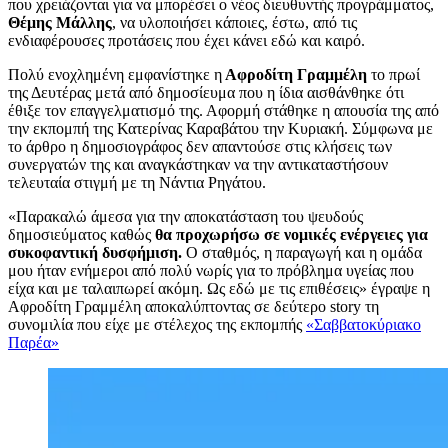
που χρειάζονται για να μπορέσει ο νέος διευθυντής προγράμματος,
Θέμης Μάλλης
, να υλοποιήσει κάποιες, έστω, από τις
ενδιαφέρουσες προτάσεις που έχει κάνει εδώ και καιρό.
Πολύ ενοχλημένη εμφανίστηκε η
Αφροδίτη Γραμμέλη
το πρωί
της Δευτέρας μετά από δημοσίευμα που η ίδια αισθάνθηκε ότι
έθιξε τον επαγγελματισμό της. Αφορμή στάθηκε η απουσία της από
την εκπομπή της Κατερίνας Καραβάτου την Κυριακή. Σύμφωνα με
το άρθρο η δημοσιογράφος δεν απαντούσε στις κλήσεις των
συνεργατών της και αναγκάστηκαν να την αντικαταστήσουν
τελευταία στιγμή με τη Νάντια Ρηγάτου.
«Παρακαλώ άμεσα για την αποκατάσταση του ψευδούς
δημοσιεύματος καθώς
θα προχωρήσω σε νομικές ενέργειες για
συκοφαντική δυσφήμιση.
Ο σταθμός, η παραγωγή και η ομάδα
μου ήταν ενήμεροι από πολύ νωρίς για το πρόβλημα υγείας που
είχα και με ταλαιπωρεί ακόμη. Ως εδώ με τις επιθέσεις» έγραψε η
Αφροδίτη Γραμμέλη αποκαλύπτοντας σε δεύτερο story τη
συνομιλία που είχε με στέλεχος της εκπομπής
«Σαββατοκύριακο
Παρέα»