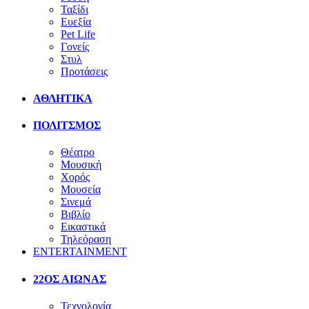
Ταξίδι
Ευεξία
Pet Life
Γονείς
Στυλ
Προτάσεις
ΑΘΛΗΤΙΚΑ
ΠΟΛΙΤΣΜΟΣ
Θέατρο
Μουσική
Χορός
Μουσεία
Σινεμά
Βιβλίο
Εικαστικά
Τηλεόραση
ENTERTAINMENT
22ΟΣ ΑΙΩΝΑΣ
Τεχνολογία