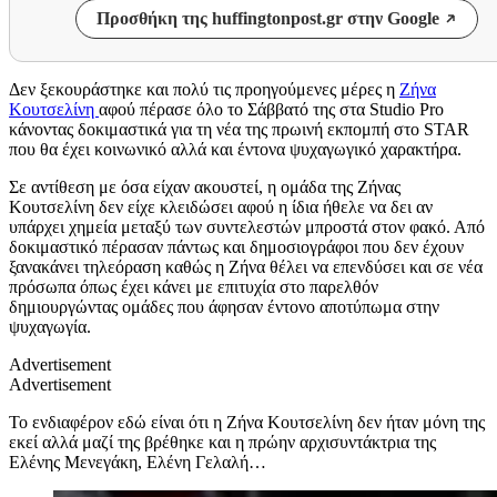
Προσθήκη της huffingtonpost.gr στην Google
Δεν ξεκουράστηκε και πολύ τις προηγούμενες μέρες η
Ζήνα
Κουτσελίνη
αφού πέρασε όλο το Σάββατό της στα Studio Pro
κάνοντας δοκιμαστικά για τη νέα της πρωινή εκπομπή στο STAR
που θα έχει κοινωνικό αλλά και έντονα ψυχαγωγικό χαρακτήρα.
Σε αντίθεση με όσα είχαν ακουστεί, η ομάδα της Ζήνας
Κουτσελίνη δεν είχε κλειδώσει αφού η ίδια ήθελε να δει αν
υπάρχει χημεία μεταξύ των συντελεστών μπροστά στον φακό. Από
δοκιμαστικό πέρασαν πάντως και δημοσιογράφοι που δεν έχουν
ξανακάνει τηλεόραση καθώς η Ζήνα θέλει να επενδύσει και σε νέα
πρόσωπα όπως έχει κάνει με επιτυχία στο παρελθόν
δημιουργώντας ομάδες που άφησαν έντονο αποτύπωμα στην
ψυχαγωγία.
Advertisement
Advertisement
Το ενδιαφέρον εδώ είναι ότι η Ζήνα Κουτσελίνη δεν ήταν μόνη της
εκεί αλλά μαζί της βρέθηκε και η πρώην αρχισυντάκτρια της
Ελένης Μενεγάκη, Ελένη Γελαλή…