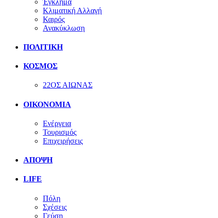
Έγκλημα
Κλιματική Αλλαγή
Καιρός
Ανακύκλωση
ΠΟΛΙΤΙΚΗ
ΚΟΣΜΟΣ
22ΟΣ ΑΙΩΝΑΣ
ΟΙΚΟΝΟΜΙΑ
Ενέργεια
Τουρισμός
Επιχειρήσεις
ΑΠΟΨΗ
LIFE
Πόλη
Σχέσεις
Γεύση