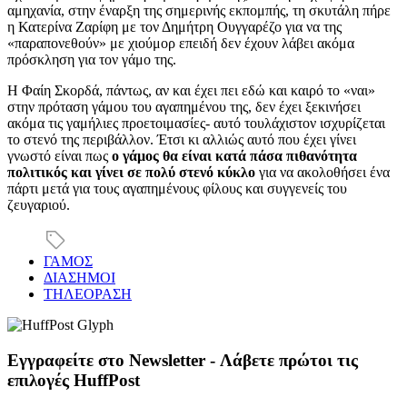
αμηχανία, στην έναρξη της σημερινής εκπομπής, τη σκυτάλη πήρε
η Κατερίνα Ζαρίφη με τον Δημήτρη Ουγγαρέζο για να της
«παραπονεθούν» με χιούμoρ επειδή δεν έχουν λάβει ακόμα
πρόσκληση για τον γάμο της.
Η Φαίη Σκορδά, πάντως, αν και έχει πει εδώ και καιρό το «ναι»
στην πρόταση γάμου του αγαπημένου της, δεν έχει ξεκινήσει
ακόμα τις γαμήλιες προετοιμασίες- αυτό τουλάχιστον ισχυρίζεται
το στενό της περιβάλλον. Έτσι κι αλλιώς αυτό που έχει γίνει
γνωστό είναι πως
ο γάμος θα είναι κατά πάσα πιθανότητα
πολιτικός και γίνει σε πολύ στενό κύκλο
για να ακολοθήσει ένα
πάρτι μετά για τους αγαπημένους φίλους και συγγενείς του
ζευγαριού.
ΓΑΜΟΣ
ΔΙΑΣΗΜΟΙ
ΤΗΛΕΟΡΑΣΗ
Εγγραφείτε στο Newsletter - Λάβετε πρώτοι τις
επιλογές HuffPost