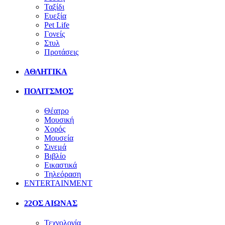
Ταξίδι
Ευεξία
Pet Life
Γονείς
Στυλ
Προτάσεις
ΑΘΛΗΤΙΚΑ
ΠΟΛΙΤΣΜΟΣ
Θέατρο
Μουσική
Χορός
Μουσεία
Σινεμά
Βιβλίο
Εικαστικά
Τηλεόραση
ENTERTAINMENT
22ΟΣ ΑΙΩΝΑΣ
Τεχνολογία