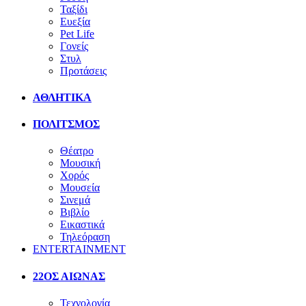
Ταξίδι
Ευεξία
Pet Life
Γονείς
Στυλ
Προτάσεις
ΑΘΛΗΤΙΚΑ
ΠΟΛΙΤΣΜΟΣ
Θέατρο
Μουσική
Χορός
Μουσεία
Σινεμά
Βιβλίο
Εικαστικά
Τηλεόραση
ENTERTAINMENT
22ΟΣ ΑΙΩΝΑΣ
Τεχνολογία