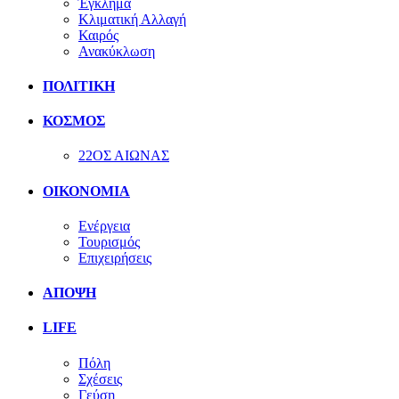
Έγκλημα
Κλιματική Αλλαγή
Καιρός
Ανακύκλωση
ΠΟΛΙΤΙΚΗ
ΚΟΣΜΟΣ
22ΟΣ ΑΙΩΝΑΣ
ΟΙΚΟΝΟΜΙΑ
Ενέργεια
Τουρισμός
Επιχειρήσεις
ΑΠΟΨΗ
LIFE
Πόλη
Σχέσεις
Γεύση