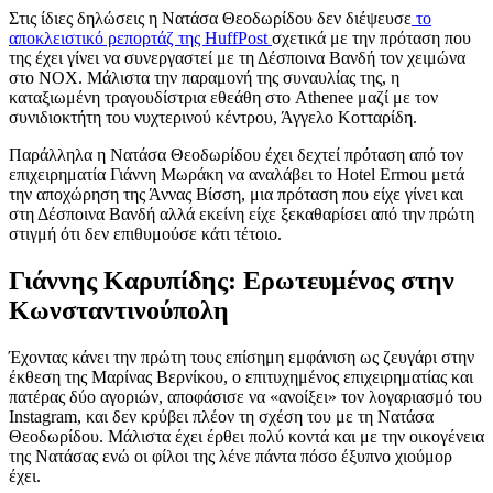
Στις ίδιες δηλώσεις η Νατάσα Θεοδωρίδου δεν διέψευσε
το
αποκλειστικό ρεπορτάζ της HuffPost
σχετικά με την πρόταση που
της έχει γίνει να συνεργαστεί με τη Δέσποινα Βανδή τον χειμώνα
στο NOX. Μάλιστα την παραμονή της συναυλίας της, η
καταξιωμένη τραγουδίστρια εθεάθη στο Athenee μαζί με τον
συνιδιοκτήτη του νυχτερινού κέντρου, Άγγελο Κοτταρίδη.
Παράλληλα η Νατάσα Θεοδωρίδου έχει δεχτεί πρόταση από τον
επιχειρηματία Γιάννη Μωράκη να αναλάβει το Hotel Ermou μετά
την αποχώρηση της Άννας Βίσση, μια πρόταση που είχε γίνει και
στη Δέσποινα Βανδή αλλά εκείνη είχε ξεκαθαρίσει από την πρώτη
στιγμή ότι δεν επιθυμούσε κάτι τέτοιο.
Γιάννης Καρυπίδης: Ερωτευμένος στην
Κωνσταντινούπολη
Έχοντας κάνει την πρώτη τους επίσημη εμφάνιση ως ζευγάρι στην
έκθεση της Μαρίνας Βερνίκου, ο επιτυχημένος επιχειρηματίας και
πατέρας δύο αγοριών, αποφάσισε να «ανοίξει» τον λογαριασμό του
Instagram, και δεν κρύβει πλέον τη σχέση του με τη Νατάσα
Θεοδωρίδου. Μάλιστα έχει έρθει πολύ κοντά και με την οικογένεια
της Νατάσας ενώ οι φίλοι της λένε πάντα πόσο έξυπνο χιούμορ
έχει.