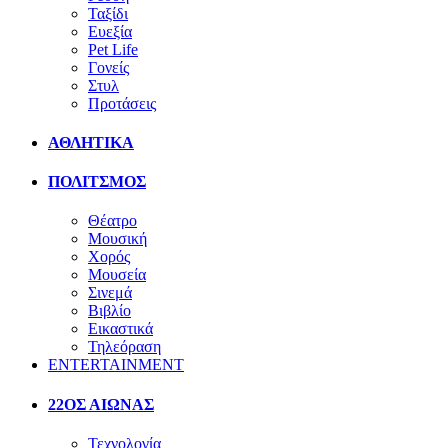
Ταξίδι
Ευεξία
Pet Life
Γονείς
Στυλ
Προτάσεις
ΑΘΛΗΤΙΚΑ
ΠΟΛΙΤΣΜΟΣ
Θέατρο
Μουσική
Χορός
Μουσεία
Σινεμά
Βιβλίο
Εικαστικά
Τηλεόραση
ENTERTAINMENT
22ΟΣ ΑΙΩΝΑΣ
Τεχνολογία