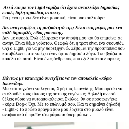
Αλλά και με τον Light νομίζω ότι έχετε ανταλλάξει δημοσίως
επικές δηλητηριώδεις ατάκες.
Για μένα η τραπ δεν είναι μουσική, είναι υποκουλτούρα.
Δεν αναγνωρίζεις τη μαζικότητά της; Είναι στις μέρες μας ένα
πολύ δημοφιλές είδος μουσικής.
Δεν με αφορά. Εγώ εξέφρασα την άποψή μου και θα επιμείνω σε
αυτήν. Είναι θέμα γούστου. Θεωρώ ότι η τραπ είναι ένα σκουπίδι.
Όχι ο Light, για να μην παρεξηγηθώ. Σέβομαι την προσπάθεια που
καταβάλλει ώστε να έχει έναν άρτιο δημόσιο λόγο. Του βγάζω το
καπέλο σε αυτό. Είναι ένας άνθρωπος που εξελίσσεται διαρκώς.
Πάντως με υπαινιγμό συνεχίζεις να τον αποκαλείς «κύριο
Ιωαννίδη».
Μα έτσι τυγχάνει να λέγεται, Χρήστος Ιωαννίδης. Μου αρέσει να
ακολουθώ τους τύπους της αστικής ευγένειας. Δηλαδή αν εσύ
θέλεις αύριο να αυτοαποκαλείσαι Σκύλος, θα σε προσφωνήσω
«κύριε Dog»; Όχι. Με το επώνυμό σου. Και τι σημαίνει δηλαδή
«Light»; Το πρώτο πράγμα που μου έρχεται στο μυαλό είναι
αναψυκτικό ή προϊόν στα ράφια σούπερ μάρκετ.