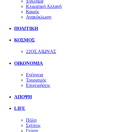
Έγκλημα
Κλιματική Αλλαγή
Καιρός
Ανακύκλωση
ΠΟΛΙΤΙΚΗ
ΚΟΣΜΟΣ
22ΟΣ ΑΙΩΝΑΣ
ΟΙΚΟΝΟΜΙΑ
Ενέργεια
Τουρισμός
Επιχειρήσεις
ΑΠΟΨΗ
LIFE
Πόλη
Σχέσεις
Γεύση