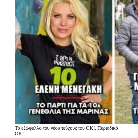
Το εξώφυλλο του νέου τεύχους του ΟΚ!.
Περιοδικό
ΟΚ!