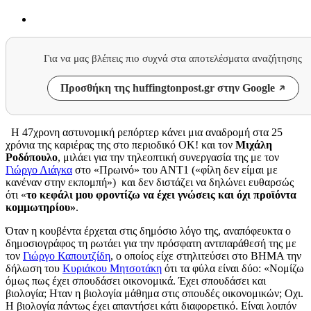
Για να μας βλέπεις πιο συχνά στα αποτελέσματα αναζήτησης
Προσθήκη της huffingtonpost.gr στην Google
Η 47χρονη αστυνομική ρεπόρτερ κάνει μια αναδρομή στα 25
χρόνια της καριέρας της στο περιοδικό ΟΚ! και τον
Μιχάλη
Ροδόπουλο
, μιλάει για την τηλεοπτική συνεργασία της με τον
Γιώργο Λιάγκα
στο «Πρωινό» του ΑΝΤ1 («φίλη δεν είμαι με
κανέναν στην εκπομπή») και δεν διστάζει να δηλώνει ευθαρσώς
ότι «
το κεφάλι μου φροντίζω να έχει γνώσεις και όχι προϊόντα
κομμωτηρίου»
.
Όταν η κουβέντα έρχεται στις δημόσιο λόγο της, αναπόφευκτα ο
δημοσιογράφος τη ρωτάει για την πρόσφατη αντιπαράθεσή της με
τον
Γιώργο Καπουτζίδη
, ο οποίος είχε στηλιτεύσει στο ΒΗΜΑ την
δήλωση του
Κυριάκου Μητσοτάκη
ότι τα φύλα είναι δύο: «Νομίζω
όμως πως έχει σπουδάσει οικονομικά. Έχει σπουδάσει και
βιολογία; Ηταν η βιολογία μάθημα στις σπουδές οικονομικών; Οχι.
Η βιολογία πάντως έχει απαντήσει κάτι διαφορετικό. Είναι λοιπόν