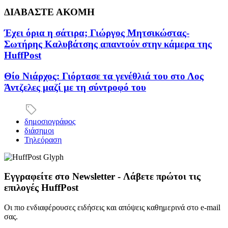
ΔΙΑΒΑΣΤΕ ΑΚΟΜΗ
Έχει όρια η σάτιρα; Γιώργος Μητσικώστας-
Σωτήρης Καλυβάτσης απαντούν στην κάμερα της
HuffPost
Θίο Νιάρχος: Γιόρτασε τα γενέθλιά του στο Λος
Άντζελες μαζί με τη σύντροφό του
δημοσιογράφος
διάσημοι
Τηλεόραση
Εγγραφείτε στο Newsletter - Λάβετε πρώτοι τις
επιλογές HuffPost
Οι πιο ενδιαφέρουσες ειδήσεις και απόψεις καθημερινά στο e-mail
σας.