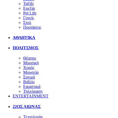
Ταξίδι
Ευεξία
Pet Life
Γονείς
Στυλ
Προτάσεις
ΑΘΛΗΤΙΚΑ
ΠΟΛΙΤΣΜΟΣ
Θέατρο
Μουσική
Χορός
Μουσεία
Σινεμά
Βιβλίο
Εικαστικά
Τηλεόραση
ENTERTAINMENT
22ΟΣ ΑΙΩΝΑΣ
Τεχνολογία