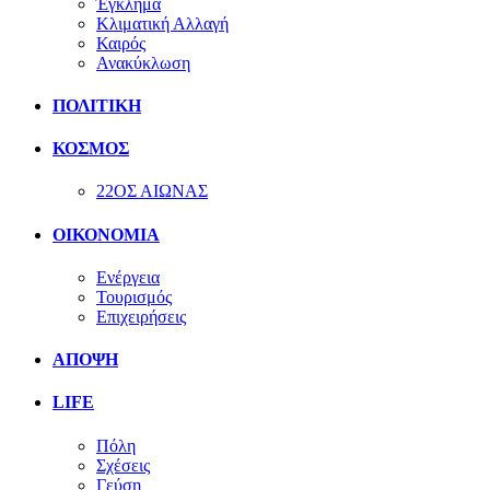
Έγκλημα
Κλιματική Αλλαγή
Καιρός
Ανακύκλωση
ΠΟΛΙΤΙΚΗ
ΚΟΣΜΟΣ
22ΟΣ ΑΙΩΝΑΣ
ΟΙΚΟΝΟΜΙΑ
Ενέργεια
Τουρισμός
Επιχειρήσεις
ΑΠΟΨΗ
LIFE
Πόλη
Σχέσεις
Γεύση