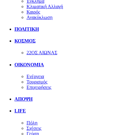
Έγκλημα
Κλιματική Αλλαγή
Καιρός
Ανακύκλωση
ΠΟΛΙΤΙΚΗ
ΚΟΣΜΟΣ
22ΟΣ ΑΙΩΝΑΣ
ΟΙΚΟΝΟΜΙΑ
Ενέργεια
Τουρισμός
Επιχειρήσεις
ΑΠΟΨΗ
LIFE
Πόλη
Σχέσεις
Γεύση