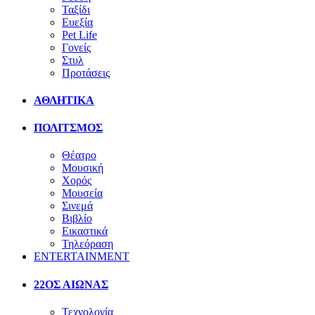
Ταξίδι
Ευεξία
Pet Life
Γονείς
Στυλ
Προτάσεις
ΑΘΛΗΤΙΚΑ
ΠΟΛΙΤΣΜΟΣ
Θέατρο
Μουσική
Χορός
Μουσεία
Σινεμά
Βιβλίο
Εικαστικά
Τηλεόραση
ENTERTAINMENT
22ΟΣ ΑΙΩΝΑΣ
Τεχνολογία