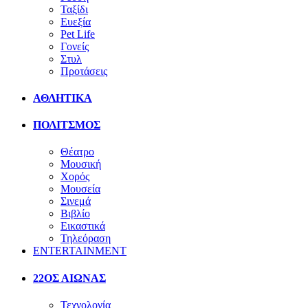
Ταξίδι
Ευεξία
Pet Life
Γονείς
Στυλ
Προτάσεις
ΑΘΛΗΤΙΚΑ
ΠΟΛΙΤΣΜΟΣ
Θέατρο
Μουσική
Χορός
Μουσεία
Σινεμά
Βιβλίο
Εικαστικά
Τηλεόραση
ENTERTAINMENT
22ΟΣ ΑΙΩΝΑΣ
Τεχνολογία