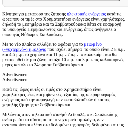
Κίνητρα για μεταφορά της ζήτησης
ηλεκτρικής ενέργειας
κατά τις
ώρες που οι τιμές στο Χρηματιστήριο ενέργειας είναι χαμηλότερες,
δηλαδή τα μεσημέρια και τα Σαββατοκύριακα θέτει σε εφαρμογή
το υπουργείο Περιβάλλοντος και Ενέργειας, όπως ανήγγειλε ο
υπουργός Θόδωρος Σκυλακάκης.
Με το νέο πλαίσιο αλλάζει το ωράριο για το
μειωμένο
(«νυχτερινό») τιμολόγιο
που ισχύει σήμερα -το οποίο είναι 2-8 π.μ.
και 4-5 μ.μ. το χειμώνα και 11 μ.μ.-7 π.μ. το καλοκαίρι- και θα
μεταφερθεί σε μια ζώνη μεταξύ 10 π.μ. και 3 μ.μ. τις καλοκαιρινές
μέρες και όλο το 24ωρο τα Σαββατοκύριακα.
Advertisement
Advertisement
Κατά τις ώρες αυτές οι τιμές στο Χρηματιστήριο είναι
χαμηλότερες -έως και μηδενικές- εξαιτίας της υπερπροσφοράς
ενέργειας από την παραγωγή των φωτοβολταϊκών ή και της
χαμηλής ζήτησης τα Σαββατοκύριακα.
Μιλώντας στον τηλεοπτικό σταθμό Action24, ο κ. Σκυλακάκης
ανέφερε ότι το σύστημα με το νυχτερινό τιμολόγιο, δεν
ανταποκρίνεται πλέον στα δεδομένα της αγοράς, δεδομένου ότι τις