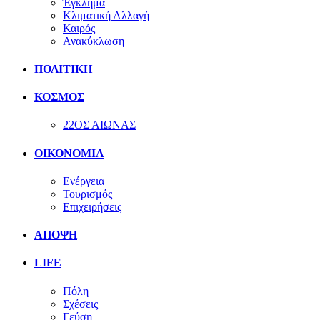
Έγκλημα
Κλιματική Αλλαγή
Καιρός
Ανακύκλωση
ΠΟΛΙΤΙΚΗ
ΚΟΣΜΟΣ
22ΟΣ ΑΙΩΝΑΣ
ΟΙΚΟΝΟΜΙΑ
Ενέργεια
Τουρισμός
Επιχειρήσεις
ΑΠΟΨΗ
LIFE
Πόλη
Σχέσεις
Γεύση