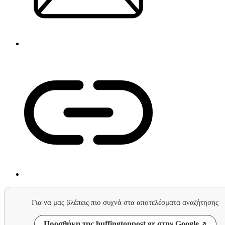
Για να μας βλέπεις πιο συχνά στα αποτελέσματα αναζήτησης
Προσθήκη της huffingtonpost.gr στην Google