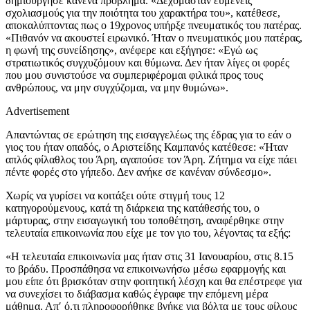
δημιούργησε κανένα πρόβλημα. «Δεχόμασταν ευμενείς
σχολιασμούς για την ποιότητα του χαρακτήρα του», κατέθεσε,
αποκαλύπτοντας πως ο 19χρονος υπήρξε πνευματικός του πατέρας.
«Πιθανόν να ακουστεί ειρωνικό. Ήταν ο πνευματικός μου πατέρας,
η φωνή της συνείδησης», ανέφερε και εξήγησε: «Εγώ ως
στρατιωτικός συγχυζόμουν και θύμωνα. Δεν ήταν λίγες οι φορές
που μου συνιστούσε να συμπεριφέρομαι φιλικά προς τους
ανθρώπους, να μην συγχύζομαι, να μην θυμώνω».
Advertisement
Απαντώντας σε ερώτηση της εισαγγελέως της έδρας για το εάν ο
γιος του ήταν οπαδός, ο Αριστείδης Καμπανός κατέθεσε: «Ήταν
απλός φίλαθλος του Άρη, αγαπούσε τον Άρη. Ζήτημα να είχε πάει
πέντε φορές στο γήπεδο. Δεν ανήκε σε κανέναν σύνδεσμο».
Χωρίς να γυρίσει να κοιτάξει ούτε στιγμή τους 12
κατηγορούμενους, κατά τη διάρκεια της κατάθεσής του, ο
μάρτυρας, στην εισαγωγική του τοποθέτηση, αναφέρθηκε στην
τελευταία επικοινωνία που είχε με τον γιο του, λέγοντας τα εξής:
«Η τελευταία επικοινωνία μας ήταν στις 31 Ιανουαρίου, στις 8.15
το βράδυ. Προσπάθησα να επικοινωνήσω μέσω εφαρμογής και
μου είπε ότι βρισκόταν στην φοιτητική λέσχη και θα επέστρεφε για
να συνεχίσει το διάβασμα καθώς έγραφε την επόμενη μέρα
μάθημα. Απ′ ό,τι πληροφορήθηκε βγήκε για βόλτα με τους φίλους