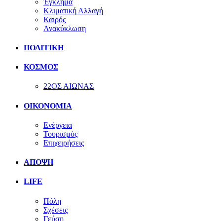
Έγκλημα
Κλιματική Αλλαγή
Καιρός
Ανακύκλωση
ΠΟΛΙΤΙΚΗ
ΚΟΣΜΟΣ
22ΟΣ ΑΙΩΝΑΣ
ΟΙΚΟΝΟΜΙΑ
Ενέργεια
Τουρισμός
Επιχειρήσεις
ΑΠΟΨΗ
LIFE
Πόλη
Σχέσεις
Γεύση