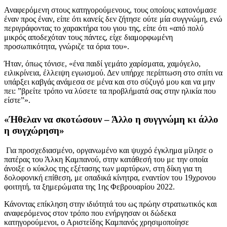
Αναφερόμενη στους κατηγορούμενους, τους οποίους κατονόμασε
έναν προς έναν, είπε ότι κανείς δεν ζήτησε ούτε μία συγγνώμη, ενώ
περιγράφοντας το χαρακτήρα του γιου της, είπε ότι «από πολύ
μικρός αποδεχόταν τους πάντες, είχε διαμορφωμένη
προσωπικότητα, γνώριζε τα όρια του».
Ήταν, όπως τόνισε, «ένα παιδί γεμάτο χαρίσματα, χαμόγελο,
ειλικρίνεια, έλλειψη εγωισμού. Δεν υπήρχε περίπτωση στο σπίτι να
υπάρξει καβγάς ανάμεσα σε μένα και στο σύζυγό μου και να μην
πει: ”βρείτε τρόπο να λύσετε τα προβλήματά σας στην ηλικία που
είστε”».
«Ήθελαν να σκοτώσουν – Άλλο η συγγνώμη κι άλλο
η συγχώρηση»
Για προσχεδιασμένο, οργανωμένο και ψυχρό έγκλημα μίλησε ο
πατέρας του Άλκη Καμπανού, στην κατάθεσή του με την οποία
άνοιξε ο κύκλος της εξέτασης των μαρτύρων, στη δίκη για τη
δολοφονική επίθεση, με οπαδικά κίνητρα, εναντίον του 19χρονου
φοιτητή, τα ξημερώματα της 1ης Φεβρουαρίου 2022.
Κάνοντας επίκληση στην ιδιότητά του ως πρώην στρατιωτικός και
αναφερόμενος στον τρόπο που ενήργησαν οι δώδεκα
κατηγορούμενοι, ο Αριστείδης Καμπανός χρησιμοποίησε