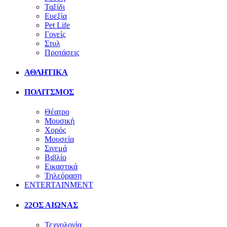
Ταξίδι
Ευεξία
Pet Life
Γονείς
Στυλ
Προτάσεις
ΑΘΛΗΤΙΚΑ
ΠΟΛΙΤΣΜΟΣ
Θέατρο
Μουσική
Χορός
Μουσεία
Σινεμά
Βιβλίο
Εικαστικά
Τηλεόραση
ENTERTAINMENT
22ΟΣ ΑΙΩΝΑΣ
Τεχνολογία