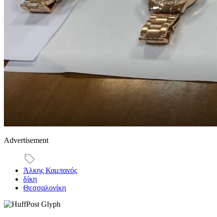
Advertisement
Άλκης Καμπανός
δίκη
Θεσσαλονίκη