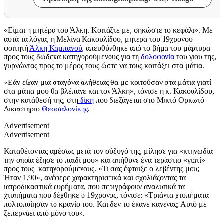
«Είμαι η μητέρα του Άλκη. Κοιτάξτε με, σηκώστε το κεφάλι». Με
αυτά τα λόγια, η Μελίνα Κακουλίδου, μητέρα του 19χρονου
φοιτητή
Άλκη Καμπανού
, απευθύνθηκε από το βήμα του μάρτυρα
προς τους δώδεκα κατηγορούμενους για τη
δολοφονία
του γιου της,
γυρνώντας προς το μέρος τους ώστε να τους κοιτάξει στα μάτια.
«Εάν είχαν μια σταγόνα αλήθειας θα με κοιτούσαν στα μάτια γιατί
στα μάτια μου θα βλέπανε και τον Άλκη», τόνισε η κ. Κακουλίδου,
στην κατάθεσή της, στη
δίκη
που διεξάγεται στο Μικτό Ορκωτό
Δικαστήριο
Θεσσαλονίκης
.
Advertisement
Advertisement
Καταθέτοντας αμέσως μετά τον σύζυγό της, μίλησε για «κτηνωδία
την οποία έζησε το παιδί μου» και απήθυνε ένα τεράστιο «γιατί»
προς τους κατηγορούμενους. «Τι σας έφταιξε ο λεβέντης μου;
Ήταν 1,90», ανέφερε χαρακτηριστικά και σχολιάζοντας τα
ιατροδικαστικά ευρήματα, που περιγράφουν αναλυτικά τα
χτυπήματα που δέχθηκε ο 19χρονος, τόνισε: «Τριάντα χτυπήματα
πολτοποίησαν το κρανίο του. Και δεν το έκανε κανένας; Αυτό με
ξεπερνάει από μόνο του».