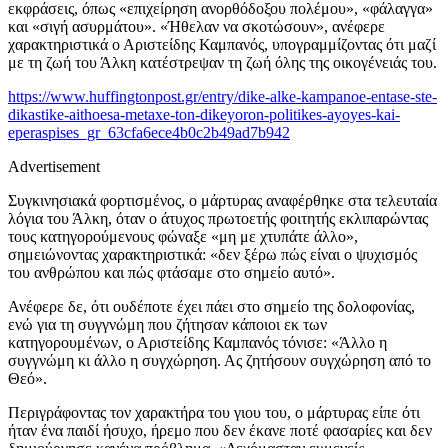
εκφράσεις, όπως «επιχείρηση ανορθόδοξου πολέμου», «φάλαγγα»
και «σιγή ασυρμάτου». «Ήθελαν να σκοτώσουν», ανέφερε
χαρακτηριστικά ο Αριστείδης Καμπανός, υπογραμμίζοντας ότι μαζί
με τη ζωή του Άλκη κατέστρεψαν τη ζωή όλης της οικογένειάς του.
https://www.huffingtonpost.gr/entry/dike-alke-kampanoe-entase-ste-
dikastike-aithoesa-metaxe-ton-dikeyoron-politikes-ayoyes-kai-
eperaspises_gr_63cfa6ece4b0c2b49ad7b942
Advertisement
Συγκινησιακά φορτισμένος, ο μάρτυρας αναφέρθηκε στα τελευταία
λόγια του Άλκη, όταν ο άτυχος πρωτοετής φοιτητής εκλιπαρώντας
τους κατηγορούμενους φώναξε «μη με χτυπάτε άλλο»,
σημειώνοντας χαρακτηριστικά: «δεν ξέρω πώς είναι ο ψυχισμός
του ανθρώπου και πώς φτάσαμε στο σημείο αυτό».
Ανέφερε δε, ότι ουδέποτε έχει πάει στο σημείο της δολοφονίας,
ενώ για τη συγγνώμη που ζήτησαν κάποιοι εκ των
κατηγορουμένων, ο Αριστείδης Καμπανός τόνισε: «Άλλο η
συγγνώμη κι άλλο η συγχώρηση. Ας ζητήσουν συγχώρηση από το
Θεό».
Περιγράφοντας τον χαρακτήρα του γιου του, ο μάρτυρας είπε ότι
ήταν ένα παιδί ήσυχο, ήρεμο που δεν έκανε ποτέ φασαρίες και δεν