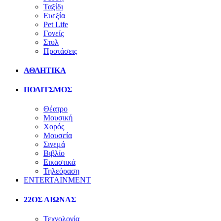
Ταξίδι
Ευεξία
Pet Life
Γονείς
Στυλ
Προτάσεις
ΑΘΛΗΤΙΚΑ
ΠΟΛΙΤΣΜΟΣ
Θέατρο
Μουσική
Χορός
Μουσεία
Σινεμά
Βιβλίο
Εικαστικά
Τηλεόραση
ENTERTAINMENT
22ΟΣ ΑΙΩΝΑΣ
Τεχνολογία