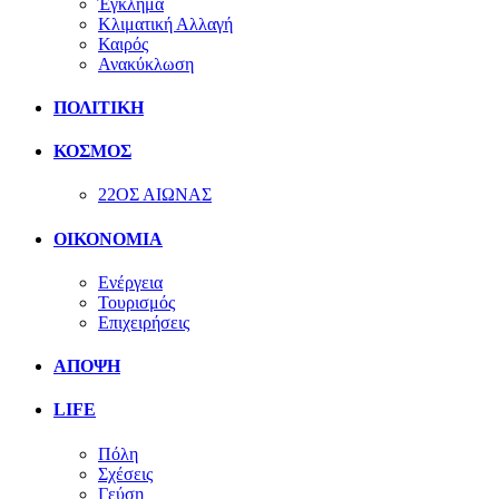
Έγκλημα
Κλιματική Αλλαγή
Καιρός
Ανακύκλωση
ΠΟΛΙΤΙΚΗ
ΚΟΣΜΟΣ
22ΟΣ ΑΙΩΝΑΣ
ΟΙΚΟΝΟΜΙΑ
Ενέργεια
Τουρισμός
Επιχειρήσεις
ΑΠΟΨΗ
LIFE
Πόλη
Σχέσεις
Γεύση