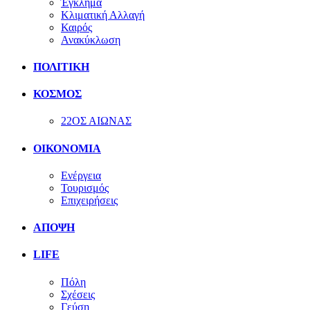
Έγκλημα
Κλιματική Αλλαγή
Καιρός
Ανακύκλωση
ΠΟΛΙΤΙΚΗ
ΚΟΣΜΟΣ
22ΟΣ ΑΙΩΝΑΣ
ΟΙΚΟΝΟΜΙΑ
Ενέργεια
Τουρισμός
Επιχειρήσεις
ΑΠΟΨΗ
LIFE
Πόλη
Σχέσεις
Γεύση