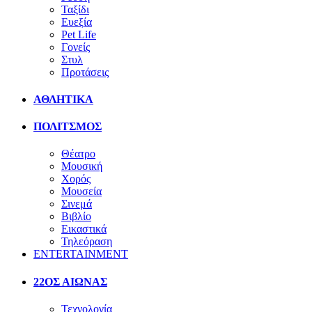
Ταξίδι
Ευεξία
Pet Life
Γονείς
Στυλ
Προτάσεις
ΑΘΛΗΤΙΚΑ
ΠΟΛΙΤΣΜΟΣ
Θέατρο
Μουσική
Χορός
Μουσεία
Σινεμά
Βιβλίο
Εικαστικά
Τηλεόραση
ENTERTAINMENT
22ΟΣ ΑΙΩΝΑΣ
Τεχνολογία