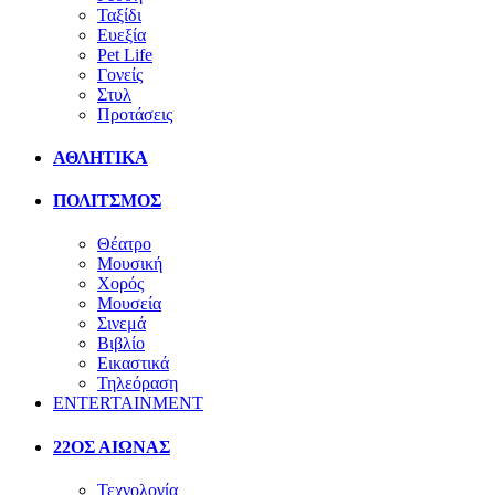
Ταξίδι
Ευεξία
Pet Life
Γονείς
Στυλ
Προτάσεις
ΑΘΛΗΤΙΚΑ
ΠΟΛΙΤΣΜΟΣ
Θέατρο
Μουσική
Χορός
Μουσεία
Σινεμά
Βιβλίο
Εικαστικά
Τηλεόραση
ENTERTAINMENT
22ΟΣ ΑΙΩΝΑΣ
Τεχνολογία