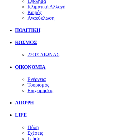
Έγκλημα
Κλιματική Αλλαγή
Καιρός
Ανακύκλωση
ΠΟΛΙΤΙΚΗ
ΚΟΣΜΟΣ
22ΟΣ ΑΙΩΝΑΣ
ΟΙΚΟΝΟΜΙΑ
Ενέργεια
Τουρισμός
Επιχειρήσεις
ΑΠΟΨΗ
LIFE
Πόλη
Σχέσεις
Γεύση