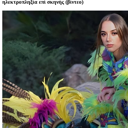
ηλεκτροπληξία επί σκηνής (βίντεο)