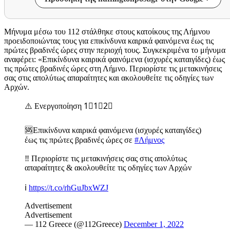
Μήνυμα μέσω του 112 στάλθηκε στους κατοίκους της Λήμνου
προειδοποιώντας τους για επικίνδυνα καιρικά φαινόμενα έως τις
πρώτες βραδινές ώρες στην περιοχή τους. Συγκεκριμένα το μήνυμα
αναφέρει: «Επικίνδυνα καιρικά φαινόμενα (ισχυρές καταιγίδες) έως
τις πρώτες βραδινές ώρες στη Λήμνο. Περιορίστε τις μετακινήσεις
σας στις απολύτως απαραίτητες και ακολουθείτε τις οδηγίες των
Αρχών.
⚠️ Ενεργοποίηση 1⃣1⃣2⃣
🆘Επικίνδυνα καιρικά φαινόμενα (ισχυρές καταιγίδες)
έως τις πρώτες βραδινές ώρες σε
#Λήμνος
‼️ Περιορίστε τις μετακινήσεις σας στις απολύτως
απαραίτητες & ακολουθείτε τις οδηγίες των Αρχών
ℹ️
https://t.co/rhGuJbxWZJ
Advertisement
Advertisement
— 112 Greece (@112Greece)
December 1, 2022