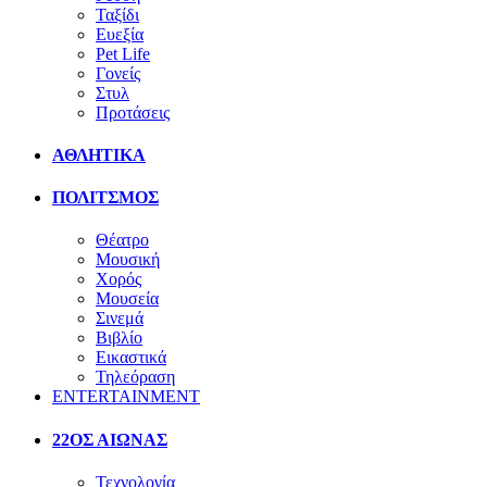
Ταξίδι
Ευεξία
Pet Life
Γονείς
Στυλ
Προτάσεις
ΑΘΛΗΤΙΚΑ
ΠΟΛΙΤΣΜΟΣ
Θέατρο
Μουσική
Χορός
Μουσεία
Σινεμά
Βιβλίο
Εικαστικά
Τηλεόραση
ENTERTAINMENT
22ΟΣ ΑΙΩΝΑΣ
Τεχνολογία