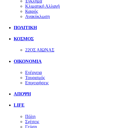
Έγκλημα
Κλιματική Αλλαγή
Καιρός
Ανακύκλωση
ΠΟΛΙΤΙΚΗ
ΚΟΣΜΟΣ
22ΟΣ ΑΙΩΝΑΣ
ΟΙΚΟΝΟΜΙΑ
Ενέργεια
Τουρισμός
Επιχειρήσεις
ΑΠΟΨΗ
LIFE
Πόλη
Σχέσεις
Γεύση