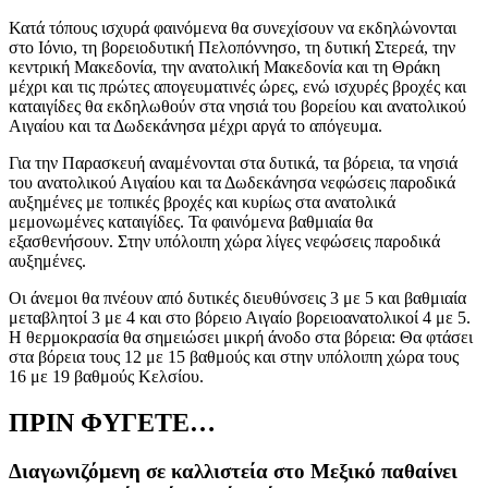
Κατά τόπους ισχυρά φαινόμενα θα συνεχίσουν να εκδηλώνονται
στο Ιόνιο, τη βορειοδυτική Πελοπόννησο, τη δυτική Στερεά, την
κεντρική Μακεδονία, την ανατολική Μακεδονία και τη Θράκη
μέχρι και τις πρώτες απογευματινές ώρες, ενώ ισχυρές βροχές και
καταιγίδες θα εκδηλωθούν στα νησιά του βορείου και ανατολικού
Αιγαίου και τα Δωδεκάνησα μέχρι αργά το απόγευμα.
Για την Παρασκευή αναμένονται σ
τα δυτικά, τα βόρεια, τα νησιά
του ανατολικού Αιγαίου και τα Δωδεκάνησα νεφώσεις παροδικά
αυξημένες με τοπικές βροχές και κυρίως στα ανατολικά
μεμονωμένες καταιγίδες. Τα φαινόμενα βαθμιαία θα
εξασθενήσουν. Στην υπόλοιπη χώρα λίγες νεφώσεις παροδικά
αυξημένες.
Οι άνεμοι θα πνέουν από δυτικές διευθύνσεις 3 με 5 και βαθμιαία
μεταβλητοί 3 με 4 και στο βόρειο Αιγαίο βορειοανατολικοί 4 με 5.
Η θερμοκρασία θα σημειώσει μικρή άνοδο στα βόρεια: Θα φτάσει
στα βόρεια τους 12 με 15 βαθμούς και στην υπόλοιπη χώρα τους
16 με 19 βαθμούς Κελσίου.
ΠΡΙΝ ΦΥΓΕΤΕ…
Διαγωνιζόμενη σε καλλιστεία στο Μεξικό παθαίνει