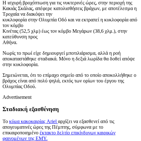
Η ισχυρή βροχόπτωση για τις νυκτερινές ώρες, στην περιοχή της
Κακιάς Σκάλας, απέφερε κατολισθήσεις βράχων, με αποτέλεσμα η
Τροχαία να διακόψει την
κυκλοφορία στην Ολυμπία Οδό και να εκτραπεί η κυκλοφορία από
τον κόμβο
Κινέτας (52,5 χλμ) έως τον κόμβο Μεγάρων (38,6 χλμ.), στην
κατεύθυνση προς
Αθήνα.
Νωρίς το πρωί είχε δημιουργεί μποτιλιάρισμα, αλλά η ροή
αποκαταστάθηκε σταδιακά. Μόνο η δεξιά λωρίδα θα δοθεί απόψε
στην κυκλοφορία.
Σημειώνεται, ότι το επίμαχο σημείο από το οποίο αποκολλήθηκε ο
βράχος είναι από πολύ ψηλά, εκτός των ορίων του έργου της
Ολυμπίας Οδού.
Advertisement
Σταδιακή εξασθένηση
Το
κύμα κακοκαιρίας
Ariel
αρχίζει να εξασθενεί από τις
απογευματινές ώρες της Πέμπτης, σύμφωνα με το
επικαιροποιημένο
έκτακτο δελτίο επικίνδυνων καιρικών
φαινομένων της ΕΜΥ.