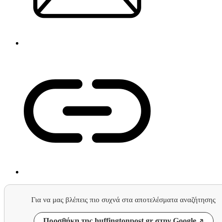
Για να μας βλέπεις πιο συχνά στα αποτελέσματα αναζήτησης
Προσθήκη της huffingtonpost.gr στην Google