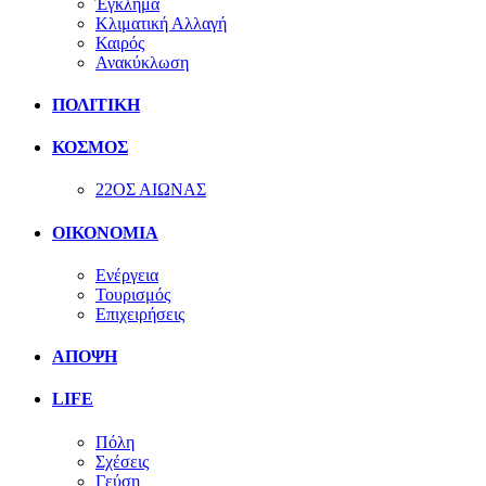
Έγκλημα
Κλιματική Αλλαγή
Καιρός
Ανακύκλωση
ΠΟΛΙΤΙΚΗ
ΚΟΣΜΟΣ
22ΟΣ ΑΙΩΝΑΣ
ΟΙΚΟΝΟΜΙΑ
Ενέργεια
Τουρισμός
Επιχειρήσεις
ΑΠΟΨΗ
LIFE
Πόλη
Σχέσεις
Γεύση