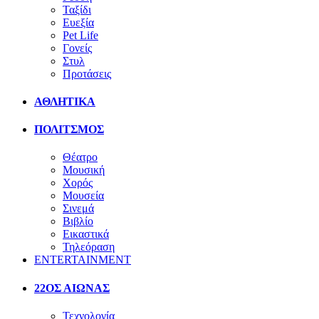
Ταξίδι
Ευεξία
Pet Life
Γονείς
Στυλ
Προτάσεις
ΑΘΛΗΤΙΚΑ
ΠΟΛΙΤΣΜΟΣ
Θέατρο
Μουσική
Χορός
Μουσεία
Σινεμά
Βιβλίο
Εικαστικά
Τηλεόραση
ENTERTAINMENT
22ΟΣ ΑΙΩΝΑΣ
Τεχνολογία