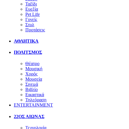
Ταξίδι
Ευεξία
Pet Life
Γονείς
Στυλ
Προτάσεις
ΑΘΛΗΤΙΚΑ
ΠΟΛΙΤΣΜΟΣ
Θέατρο
Μουσική
Χορός
Μουσεία
Σινεμά
Βιβλίο
Εικαστικά
Τηλεόραση
ENTERTAINMENT
22ΟΣ ΑΙΩΝΑΣ
Τεχνολογία