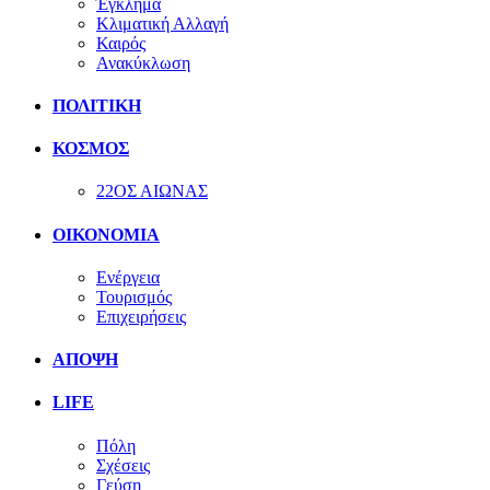
Έγκλημα
Κλιματική Αλλαγή
Καιρός
Ανακύκλωση
ΠΟΛΙΤΙΚΗ
ΚΟΣΜΟΣ
22ΟΣ ΑΙΩΝΑΣ
ΟΙΚΟΝΟΜΙΑ
Ενέργεια
Τουρισμός
Επιχειρήσεις
ΑΠΟΨΗ
LIFE
Πόλη
Σχέσεις
Γεύση