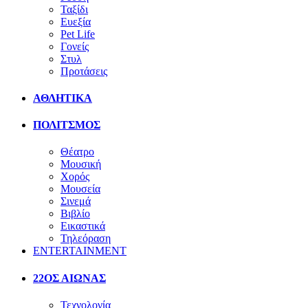
Ταξίδι
Ευεξία
Pet Life
Γονείς
Στυλ
Προτάσεις
ΑΘΛΗΤΙΚΑ
ΠΟΛΙΤΣΜΟΣ
Θέατρο
Μουσική
Χορός
Μουσεία
Σινεμά
Βιβλίο
Εικαστικά
Τηλεόραση
ENTERTAINMENT
22ΟΣ ΑΙΩΝΑΣ
Τεχνολογία