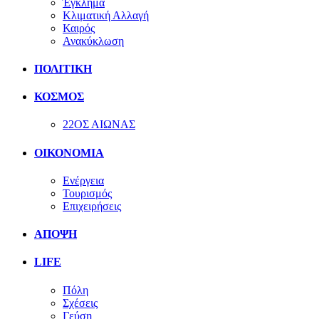
Έγκλημα
Κλιματική Αλλαγή
Καιρός
Ανακύκλωση
ΠΟΛΙΤΙΚΗ
ΚΟΣΜΟΣ
22ΟΣ ΑΙΩΝΑΣ
ΟΙΚΟΝΟΜΙΑ
Ενέργεια
Τουρισμός
Επιχειρήσεις
ΑΠΟΨΗ
LIFE
Πόλη
Σχέσεις
Γεύση