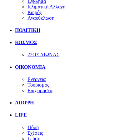
Έγκλημα
Κλιματική Αλλαγή
Καιρός
Ανακύκλωση
ΠΟΛΙΤΙΚΗ
ΚΟΣΜΟΣ
22ΟΣ ΑΙΩΝΑΣ
ΟΙΚΟΝΟΜΙΑ
Ενέργεια
Τουρισμός
Επιχειρήσεις
ΑΠΟΨΗ
LIFE
Πόλη
Σχέσεις
Γεύση