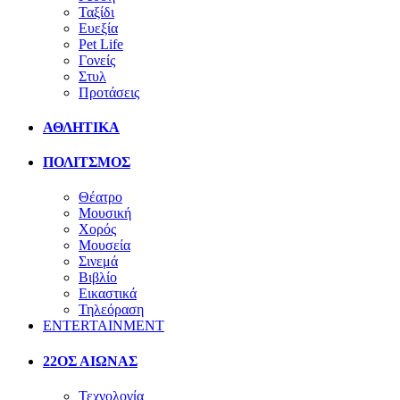
Ταξίδι
Ευεξία
Pet Life
Γονείς
Στυλ
Προτάσεις
ΑΘΛΗΤΙΚΑ
ΠΟΛΙΤΣΜΟΣ
Θέατρο
Μουσική
Χορός
Μουσεία
Σινεμά
Βιβλίο
Εικαστικά
Τηλεόραση
ENTERTAINMENT
22ΟΣ ΑΙΩΝΑΣ
Τεχνολογία