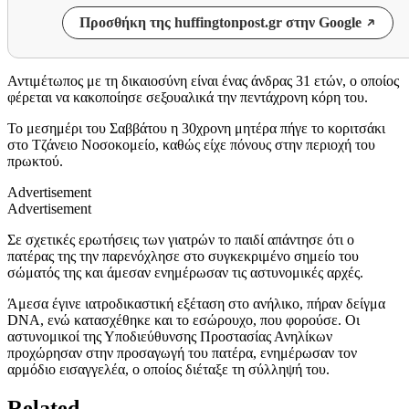
Προσθήκη της huffingtonpost.gr στην Google
Αντιμέτωπος με τη δικαιοσύνη είναι ένας άνδρας 31 ετών, ο οποίος
φέρεται να κακοποίησε σεξουαλικά την πεντάχρονη κόρη του.
Το μεσημέρι του Σαββάτου η 30χρονη μητέρα πήγε το κοριτσάκι
στο Τζάνειο Νοσοκομείο, καθώς είχε πόνους στην περιοχή του
πρωκτού.
Advertisement
Advertisement
Σε σχετικές ερωτήσεις των γιατρών το παιδί απάντησε ότι ο
πατέρας της την παρενόχλησε στο συγκεκριμένο σημείο του
σώματός της και άμεσαν ενημέρωσαν τις αστυνομικές αρχές.
Άμεσα έγινε ιατροδικαστική εξέταση στο ανήλικο, πήραν δείγμα
DNA, ενώ κατασχέθηκε και το εσώρουχο, που φορούσε. Οι
αστυνομικοί της Υποδιεύθυνσης Προστασίας Ανηλίκων
προχώρησαν στην προσαγωγή του πατέρα, ενημέρωσαν τον
αρμόδιο εισαγγελέα, ο οποίος διέταξε τη σύλληψή του.
Related…