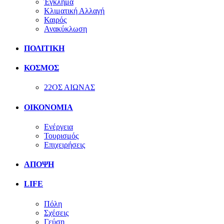
Έγκλημα
Κλιματική Αλλαγή
Καιρός
Ανακύκλωση
ΠΟΛΙΤΙΚΗ
ΚΟΣΜΟΣ
22ΟΣ ΑΙΩΝΑΣ
ΟΙΚΟΝΟΜΙΑ
Ενέργεια
Τουρισμός
Επιχειρήσεις
ΑΠΟΨΗ
LIFE
Πόλη
Σχέσεις
Γεύση