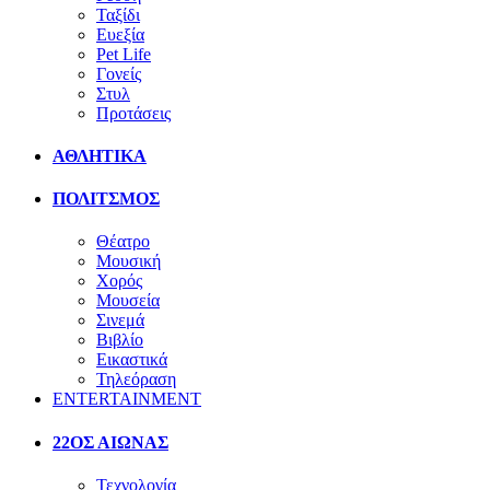
Ταξίδι
Ευεξία
Pet Life
Γονείς
Στυλ
Προτάσεις
ΑΘΛΗΤΙΚΑ
ΠΟΛΙΤΣΜΟΣ
Θέατρο
Μουσική
Χορός
Μουσεία
Σινεμά
Βιβλίο
Εικαστικά
Τηλεόραση
ENTERTAINMENT
22ΟΣ ΑΙΩΝΑΣ
Τεχνολογία