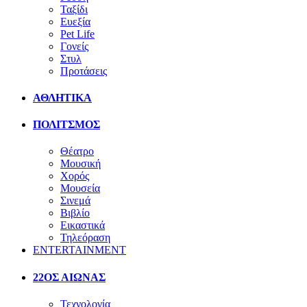
Ταξίδι
Ευεξία
Pet Life
Γονείς
Στυλ
Προτάσεις
ΑΘΛΗΤΙΚΑ
ΠΟΛΙΤΣΜΟΣ
Θέατρο
Μουσική
Χορός
Μουσεία
Σινεμά
Βιβλίο
Εικαστικά
Τηλεόραση
ENTERTAINMENT
22ΟΣ ΑΙΩΝΑΣ
Τεχνολογία