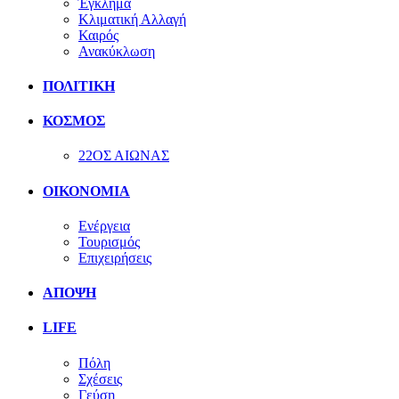
Έγκλημα
Κλιματική Αλλαγή
Καιρός
Ανακύκλωση
ΠΟΛΙΤΙΚΗ
ΚΟΣΜΟΣ
22ΟΣ ΑΙΩΝΑΣ
ΟΙΚΟΝΟΜΙΑ
Ενέργεια
Τουρισμός
Επιχειρήσεις
ΑΠΟΨΗ
LIFE
Πόλη
Σχέσεις
Γεύση