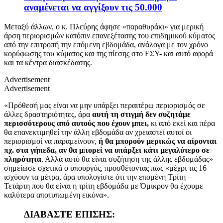
αναμένεται να αγγίξουν τις 50.000
Μεταξύ άλλων, ο κ. Πλεύρης άφησε «παραθυράκι» για μερική
άρση περιορισμών κατόπιν επανεξέτασης του επιδημικού κύματος
από την επιτροπή την επόμενη εβδομάδα, ανάλογα με τον χρόνο
κορύφωσης του κύματος και της πίεσης στο ΕΣΥ- και αυτό αφορά
και τα κέντρα διασκέδασης.
Advertisement
Advertisement
«Πρόθεσή μας είναι να μην υπάρξει περαιτέρω περιορισμός σε
άλλες δραστηριότητες, άρα
αυτή τη στιγμή δεν συζητάμε
περισσότερους από αυτούς που έχουν μπει,
κι από εκεί και πέρα
θα επανεκτιμηθεί την άλλη εβδομάδα αν χρειαστεί αυτοί οι
περιορισμοί να παραμείνουν,
ή θα μπορούν μερικώς να αίρονται
πχ. στα γήπεδα, αν θα μπορεί να υπάρξει κάτι μεγαλύτερο σε
πληρότητα
. Αλλά αυτό θα είναι συζήτηση της άλλης εβδομάδας»
σημείωσε σχετικά ο υπουργός, προσθέτοντας πως «μέχρι τις 16
ισχύουν τα μέτρα, άρα υπολογίστε ότι την επομένη Τρίτη –
Τετάρτη που θα είναι η τρίτη εβδομάδα με Όμικρον θα έχουμε
καλύτερα αποτυπωμένη εικόνα».
ΔΙΑΒΑΣΤΕ ΕΠΙΣΗΣ: