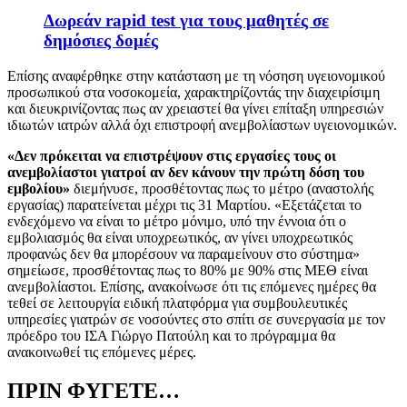
Δωρεάν rapid test για τους μαθητές σε
δημόσιες δομές
Επίσης αναφέρθηκε στην κατάσταση με τη νόσηση υγειονομικού
προσωπικού στα νοσοκομεία, χαρακτηρίζοντάς την διαχειρίσιμη
και διευκρινίζοντας πως αν χρειαστεί θα γίνει επίταξη υπηρεσιών
ιδιωτών ιατρών αλλά όχι επιστροφή ανεμβολίαστων υγειονομικών.
«Δεν πρόκειται να επιστρέψουν στις εργασίες τους οι
ανεμβολίαστοι γιατροί αν δεν κάνουν την πρώτη δόση του
εμβολίου»
διεμήνυσε, προσθέτοντας πως το μέτρο (αναστολής
εργασίας) παρατείνεται μέχρι τις 31 Μαρτίου. «Εξετάζεται το
ενδεχόμενο να είναι το μέτρο μόνιμο, υπό την έννοια ότι ο
εμβολιασμός θα είναι υποχρεωτικός, αν γίνει υποχρεωτικός
προφανώς δεν θα μπορέσουν να παραμείνουν στο σύστημα»
σημείωσε, προσθέτοντας πως το 80% με 90% στις ΜΕΘ είναι
ανεμβολίαστοι. Επίσης, ανακοίνωσε ότι τις επόμενες ημέρες θα
τεθεί σε λειτουργία ειδική πλατφόρμα για συμβουλευτικές
υπηρεσίες γιατρών σε νοσούντες στο σπίτι σε συνεργασία με τον
πρόεδρο του ΙΣΑ Γιώργο Πατούλη και το πρόγραμμα θα
ανακοινωθεί τις επόμενες μέρες.
ΠΡΙΝ ΦΥΓΕΤΕ…