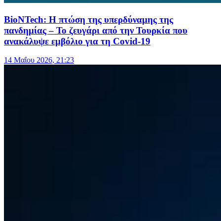
BioNTech: Η πτώση της υπερδύναμης της
πανδημίας – Το ζευγάρι από την Τουρκία που
ανακάλυψε εμβόλιο για τη Covid-19
14 Μαΐου 2026, 21:23