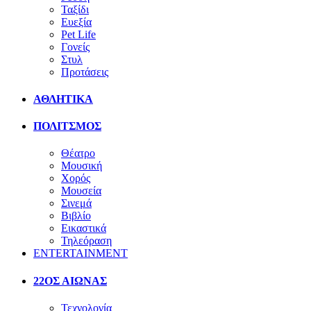
Ταξίδι
Ευεξία
Pet Life
Γονείς
Στυλ
Προτάσεις
ΑΘΛΗΤΙΚΑ
ΠΟΛΙΤΣΜΟΣ
Θέατρο
Μουσική
Χορός
Μουσεία
Σινεμά
Βιβλίο
Εικαστικά
Τηλεόραση
ENTERTAINMENT
22ΟΣ ΑΙΩΝΑΣ
Τεχνολογία