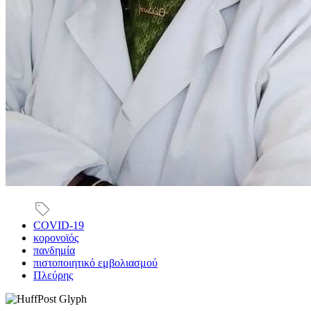
COVID-19
κορονοϊός
πανδημία
πιστοποιητικό εμβολιασμού
Πλεύρης