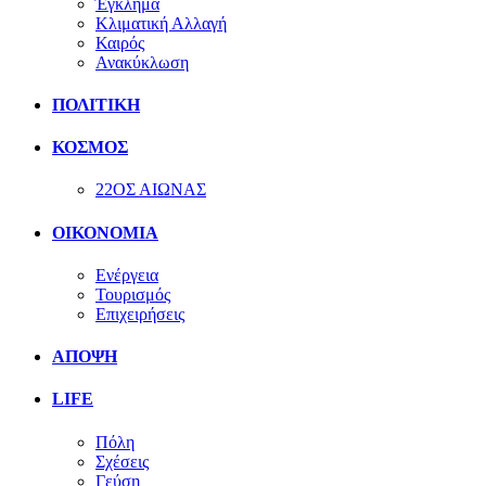
Έγκλημα
Κλιματική Αλλαγή
Καιρός
Ανακύκλωση
ΠΟΛΙΤΙΚΗ
ΚΟΣΜΟΣ
22ΟΣ ΑΙΩΝΑΣ
ΟΙΚΟΝΟΜΙΑ
Ενέργεια
Τουρισμός
Επιχειρήσεις
ΑΠΟΨΗ
LIFE
Πόλη
Σχέσεις
Γεύση