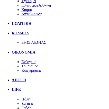
Έγκλημα
Κλιματική Αλλαγή
Καιρός
Ανακύκλωση
ΠΟΛΙΤΙΚΗ
ΚΟΣΜΟΣ
22ΟΣ ΑΙΩΝΑΣ
ΟΙΚΟΝΟΜΙΑ
Ενέργεια
Τουρισμός
Επιχειρήσεις
ΑΠΟΨΗ
LIFE
Πόλη
Σχέσεις
Γεύση