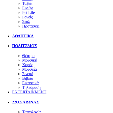
Ταξίδι
Ευεξία
Pet Life
Γονείς
Στυλ
Προτάσεις
ΑΘΛΗΤΙΚΑ
ΠΟΛΙΤΣΜΟΣ
Θέατρο
Μουσική
Χορός
Μουσεία
Σινεμά
Βιβλίο
Εικαστικά
Τηλεόραση
ENTERTAINMENT
22ΟΣ ΑΙΩΝΑΣ
Τεχνολογία