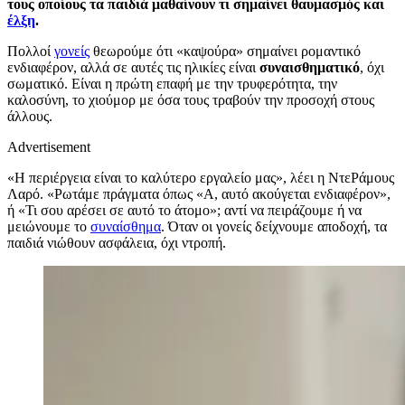
τους οποίους τα παιδιά μαθαίνουν τι σημαίνει θαυμασμός και
έλξη
.
Πολλοί
γονείς
θεωρούμε ότι «καψούρα» σημαίνει ρομαντικό
ενδιαφέρον, αλλά σε αυτές τις ηλικίες είναι
συναισθηματικό
, όχι
σωματικό. Είναι η πρώτη επαφή με την τρυφερότητα, την
καλοσύνη, το χιούμορ με όσα τους τραβούν την προσοχή στους
άλλους.
Advertisement
«Η περιέργεια είναι το καλύτερο εργαλείο μας», λέει η ΝτεΡάμους
Λαρό. «Ρωτάμε πράγματα όπως «Α, αυτό ακούγεται ενδιαφέρον»,
ή «Τι σου αρέσει σε αυτό το άτομο»; αντί να πειράζουμε ή να
μειώνουμε το
συναίσθημα
. Όταν οι γονείς δείχνουμε αποδοχή, τα
παιδιά νιώθουν ασφάλεια, όχι ντροπή.