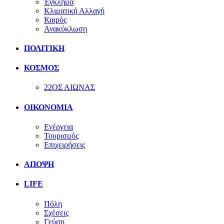
Έγκλημα
Κλιματική Αλλαγή
Καιρός
Ανακύκλωση
ΠΟΛΙΤΙΚΗ
ΚΟΣΜΟΣ
22ΟΣ ΑΙΩΝΑΣ
ΟΙΚΟΝΟΜΙΑ
Ενέργεια
Τουρισμός
Επιχειρήσεις
ΑΠΟΨΗ
LIFE
Πόλη
Σχέσεις
Γεύση