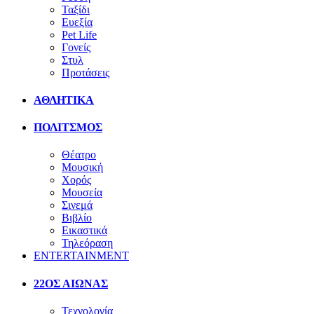
Ταξίδι
Ευεξία
Pet Life
Γονείς
Στυλ
Προτάσεις
ΑΘΛΗΤΙΚΑ
ΠΟΛΙΤΣΜΟΣ
Θέατρο
Μουσική
Χορός
Μουσεία
Σινεμά
Βιβλίο
Εικαστικά
Τηλεόραση
ENTERTAINMENT
22ΟΣ ΑΙΩΝΑΣ
Τεχνολογία