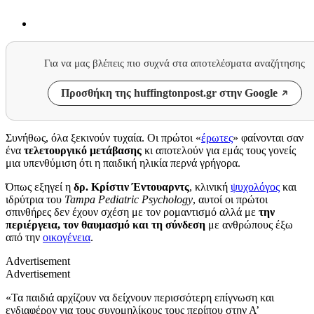
Για να μας βλέπεις πιο συχνά στα αποτελέσματα αναζήτησης
Προσθήκη της huffingtonpost.gr στην Google
Συνήθως, όλα ξεκινούν τυχαία. Οι πρώτοι «
έρωτες
» φαίνονται σαν
ένα
τελετουργικό μετάβασης
κι αποτελούν για εμάς τους γονείς
μια υπενθύμιση ότι η παιδική ηλικία περνά γρήγορα.
Όπως εξηγεί η
δρ. Κρίστιν Έντουαρντς
, κλινική
ψυχολόγος
και
ιδρύτρια του
Tampa Pediatric Psychology
, αυτοί οι πρώτοι
σπινθήρες δεν έχουν σχέση με τον ρομαντισμό αλλά με
την
περιέργεια, τον θαυμασμό και τη σύνδεση
με ανθρώπους έξω
από την
οικογένεια
.
Advertisement
Advertisement
«Τα παιδιά αρχίζουν να δείχνουν περισσότερη επίγνωση και
ενδιαφέρον για τους συνομηλίκους τους περίπου στην Α’