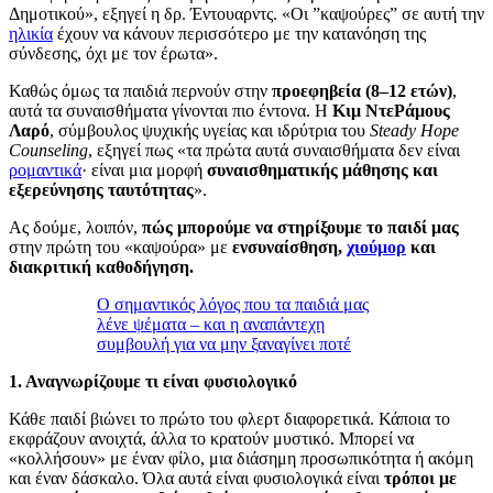
Δημοτικού», εξηγεί η δρ. Έντουαρντς. «Οι ”καψούρες” σε αυτή την
ηλικία
έχουν να κάνουν περισσότερο με την κατανόηση της
σύνδεσης, όχι με τον έρωτα».
Καθώς όμως τα παιδιά περνούν στην
προεφηβεία (8–12 ετών)
,
αυτά τα συναισθήματα γίνονται πιο έντονα. Η
Κιμ ΝτεΡάμους
Λαρό
, σύμβουλος ψυχικής υγείας και ιδρύτρια του
Steady Hope
Counseling
, εξηγεί πως «τα πρώτα αυτά συναισθήματα δεν είναι
ρομαντικά
· είναι μια μορφή
συναισθηματικής μάθησης και
εξερεύνησης ταυτότητας
».
Ας δούμε, λοιπόν,
πώς μπορούμε να στηρίξουμε το παιδί μας
στην πρώτη του «καψούρα» με
ενσυναίσθηση,
χιούμορ
και
διακριτική καθοδήγηση.
Ο σημαντικός λόγος που τα παιδιά μας
λένε ψέματα – και η αναπάντεχη
συμβουλή για να μην ξαναγίνει ποτέ
1. Αναγνωρίζουμε τι είναι φυσιολογικό
Κάθε παιδί βιώνει το πρώτο του φλερτ διαφορετικά. Κάποια το
εκφράζουν ανοιχτά, άλλα το κρατούν μυστικό. Μπορεί να
«κολλήσουν» με έναν φίλο, μια διάσημη προσωπικότητα ή ακόμη
και έναν δάσκαλο. Όλα αυτά είναι φυσιολογικά είναι
τρόποι με