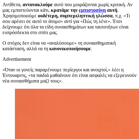
Αντίθετα,
αντανακλούμε
αυτό που μοιράζονται χωρίς κριτική. Αν
μας εμπιστεύονται κάτι,
κρατάμε την
εμπιστοσύνη
αυτή
.
Χρησιμοποιούμε
ουδέτερη, συμπεριληπτική γλώσσα
, π.χ. «Τι
σου αρέσει σε αυτό το άτομο» αντί για «Πώς τη λένε». Έτσι
δείχνουμε ότι όλα τα είδη συναισθημάτων και ταυτοτήτων είναι
ευπρόσδεκτα στο σπίτι μας.
Ο στόχος δεν είναι να «αναλύσουμε» τη συναισθηματική
κατάσταση, αλλά να τη
κανονικοποιήσουμε
.
Advertisement
«Όταν οι γονείς παραμένουμε περίεργοι και ανοιχτοί,» λέει η
Έντουαρντς, «τα παιδιά μαθαίνουν ότι είναι ασφαλές να εξερευνούν
νέα συναισθήματα μαζί τους».