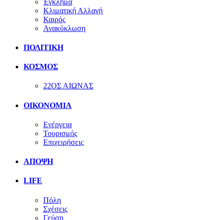
Έγκλημα
Κλιματική Αλλαγή
Καιρός
Ανακύκλωση
ΠΟΛΙΤΙΚΗ
ΚΟΣΜΟΣ
22ΟΣ ΑΙΩΝΑΣ
ΟΙΚΟΝΟΜΙΑ
Ενέργεια
Τουρισμός
Επιχειρήσεις
ΑΠΟΨΗ
LIFE
Πόλη
Σχέσεις
Γεύση