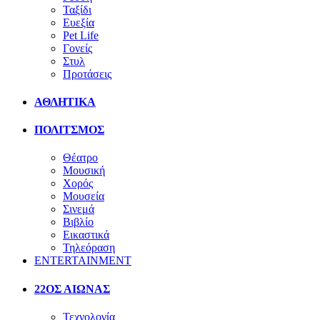
Ταξίδι
Ευεξία
Pet Life
Γονείς
Στυλ
Προτάσεις
ΑΘΛΗΤΙΚΑ
ΠΟΛΙΤΣΜΟΣ
Θέατρο
Μουσική
Χορός
Μουσεία
Σινεμά
Βιβλίο
Εικαστικά
Τηλεόραση
ENTERTAINMENT
22ΟΣ ΑΙΩΝΑΣ
Τεχνολογία