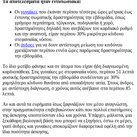
Τα αποτελέσματα ήταν εντυπωσιακά:
Οι
γυναίκες
που έκαναν περίπου τέσσερις ώρες μέτριας έως
έντονης σωματικής δραστηριότητας την εβδομάδα, όπως
γρήγορο περπάτημα, τζόγκινγκ, ποδηλασία ή χορό,
δραστηριότητες δηλαδή που ανεβάζουν τον καρδιακό ρυθμό
και την αναπνοή, είχαν περίπου 30% μικρότερο κίνδυνο
στεφανιαίας νόσου.
Οι
άνδρες
για να δουν αντίστοιχη μείωση του κινδύνου
χρειάζονταν περίπου εννέα ώρες παρόμοιας δραστηριότητας
την εβδομάδα.
Το ίδιο μοτίβο φάνηκε και σε άτομα που είχαν ήδη διαγνωσμένη
καρδιοπάθεια. Στις γυναίκες με στεφανιαία νόσο, περίπου 51 λεπτά
φυσικής δραστηριότητας την εβδομάδα συνδέονταν με 30%
χαμηλότερο κίνδυνο θανάτου από οποιαδήποτε αιτία. Στους άνδρες
με αντίστοιχη διάγνωση, ο χρόνος αυτός ανέβαινε στα περίπου 85
λεπτά.
Αν και αυτά τα ευρήματα ίσως ξαφνιάζουν τον μέσο αναγνώστη,
στην πραγματικότητα επιβεβαιώνουν κάτι που πολλοί επιστήμονες
της άσκησης υποπτεύονταν εδώ και χρόνια. Υπάρχει, μάλιστα, μια
ξεκάθαρη βιολογική βάση που μπορεί να εξηγήσει, έστω εν μέρει,
γιατί άνδρες και γυναίκες αποκομίζουν διαφορετικά οφέλη από την
ίδια ποσότητα άσκησης.