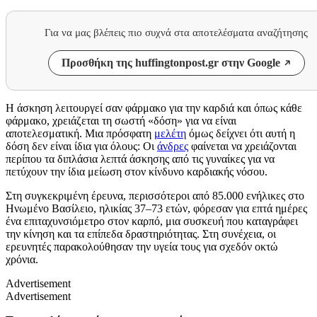
Για να μας βλέπεις πιο συχνά στα αποτελέσματα αναζήτησης
Προσθήκη της huffingtonpost.gr στην Google
Η άσκηση λειτουργεί σαν φάρμακο για την καρδιά και όπως κάθε
φάρμακο, χρειάζεται τη σωστή «δόση» για να είναι
αποτελεσματική. Μια πρόσφατη
μελέτη
όμως δείχνει ότι αυτή η
δόση δεν είναι ίδια για όλους: Οι
άνδρες
φαίνεται να χρειάζονται
περίπου τα διπλάσια λεπτά άσκησης από τις γυναίκες για να
πετύχουν την ίδια μείωση στον κίνδυνο καρδιακής νόσου.
Στη συγκεκριμένη έρευνα, περισσότεροι από 85.000 ενήλικες στο
Ηνωμένο Βασίλειο, ηλικίας 37–73 ετών, φόρεσαν για επτά ημέρες
ένα επιταχυνσιόμετρο στον καρπό, μια συσκευή που καταγράφει
την κίνηση και τα επίπεδα δραστηριότητας. Στη συνέχεια, οι
ερευνητές παρακολούθησαν την υγεία τους για σχεδόν οκτώ
χρόνια.
Advertisement
Advertisement