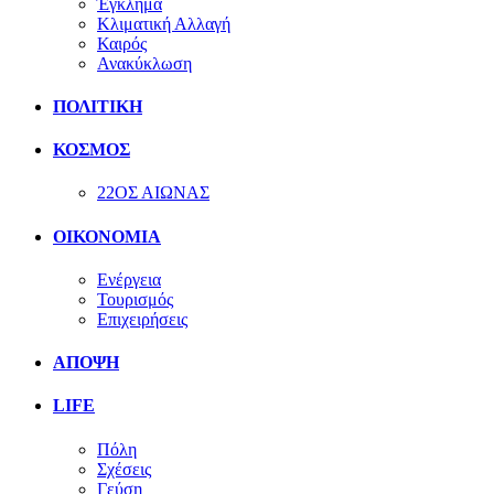
Έγκλημα
Κλιματική Αλλαγή
Καιρός
Ανακύκλωση
ΠΟΛΙΤΙΚΗ
ΚΟΣΜΟΣ
22ΟΣ ΑΙΩΝΑΣ
ΟΙΚΟΝΟΜΙΑ
Ενέργεια
Τουρισμός
Επιχειρήσεις
ΑΠΟΨΗ
LIFE
Πόλη
Σχέσεις
Γεύση