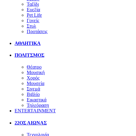
Ταξίδι
Ευεξία
Pet Life
Γονείς
Στυλ
Προτάσεις
ΑΘΛΗΤΙΚΑ
ΠΟΛΙΤΣΜΟΣ
Θέατρο
Μουσική
Χορός
Μουσεία
Σινεμά
Βιβλίο
Εικαστικά
Τηλεόραση
ENTERTAINMENT
22ΟΣ ΑΙΩΝΑΣ
Τεχνολογία