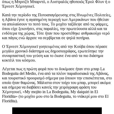
όπως η Μπριτζίτ Μπαρντό, ο Αυστραλός ηθοποιός Έρολ Φλυν ή ο
Έρνεστ Χέμινγουεϊ.
Κατά την περίοδο της Ποτοαπαγόρευσης στις Ηνωμένες Πολιτείες,
η Αβάνα έγινε η αγαπημένη περιοχή των Αμερικάνων που ήθελαν
να απολαύσουν το ποτό τους. Το μοχίτο ταξίδεψε από τις φάρμες,
όπου είχε ξεκινήσει, στις παραλίες, την πρωτεύουσα αλλά και τα
ενδότερα της χώρας. Τότε ήταν που προστέθηκε ανθρακούχο νερό
και πάγος ενώ άρχισε να σερβίρεται σε ψηλά ποτήρια.
Ο Έρνεστ Χέμινγουεϊ γοητευμένος από την Κούβα όπου πέρασε
μεγάλο χρονικό διάστημα ως δημοσιογράφος, ερωτεύτηκε την
συναρπαστική του γεύση και το έκανε ένα από τα πιο διάσημα
κοκτέιλ του κόσμου.
Λέγεται πως η πρώτη φορά που το δοκίμασε ήταν στο μπαρ La
Bodeguita del Medio, ένα από τα πλέον παραδοσιακά της Αβάνας,
και τουριστικό προορισμό σήμερα για όποιον την επισκέπτεται, στο
οποίο ήταν θαμώνας. Μάλιστα στον τοίχο του μπαρ, μπορεί ακόμα
και σήμερα να διαβάσει κανείς την χειρόγραφη φράση του
Χέμινγουεϊ, «My mojito in La Bodeguita, My daiquiri in El
Floridita» (το μοχίτο μου στο la Bodeguita, το ντάκερί μου στo El
Floridita).