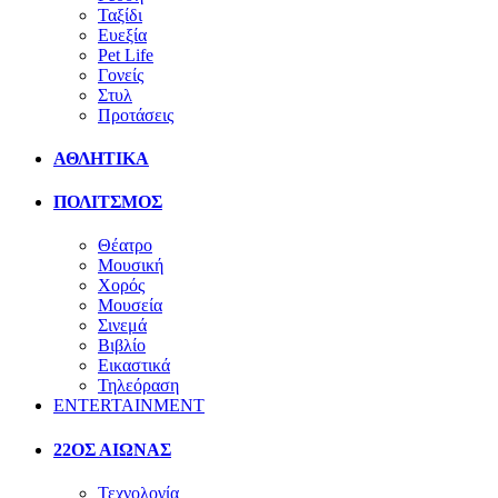
Ταξίδι
Ευεξία
Pet Life
Γονείς
Στυλ
Προτάσεις
ΑΘΛΗΤΙΚΑ
ΠΟΛΙΤΣΜΟΣ
Θέατρο
Μουσική
Χορός
Μουσεία
Σινεμά
Βιβλίο
Εικαστικά
Τηλεόραση
ENTERTAINMENT
22ΟΣ ΑΙΩΝΑΣ
Τεχνολογία