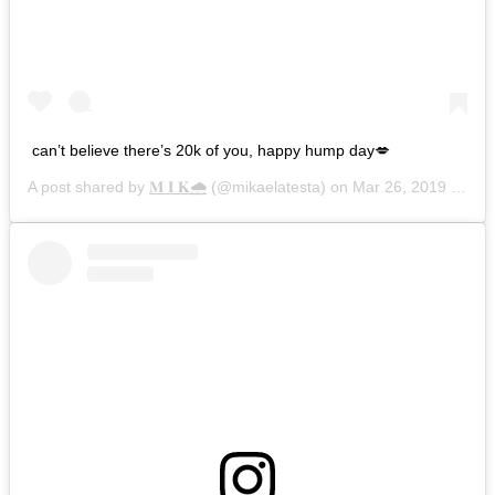
can’t believe there’s 20k of you, happy hump day💋
A post shared by
𝐌 𝐈 𝐊🌧
(@mikaelatesta) on
Mar 26, 2019 at 9:44pm PDT