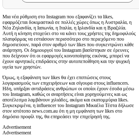
Μια νέα ρύθμιση στο
Instagram
που εξαφανίζει τα
likes,
ε
φαρμόζεται δοκιμαστικά σε πολλές χώρες όπως η Αυστραλία, η
Νέα Ζηλανδία, η Ιαπωνία, η Ιταλία, η Ιρλανδία και η Βραζιλία.
Αυτή η κίνηση στοχεύει στο να κάνει τους χρήστες της δημοφιλούς
πλατφόρμας να εστιάσουν περισσότερο στο περιεχόμενο που
δημοσιεύουν, παρά στον αριθμό των
likes
που συγκεντρώνει κάθε
ανάρτηση. Οι δημιουργοί του
Instagram
βασίστηκαν σε έρευνες
που δείχνουν ότι οι εφαρμογές κοινοποίησης εικόνας, μπορεί να
έχουν αρνητικές επιδράσεις στην αυτοπεποίθηση και την ψυχική
υγεία των χρηστών.
Όμως, η εξαφάνιση των
likes
θα έχει επιπτώσεις στους
λογαριασμούς των επιχειρήσεων και σίγουρα στους
influencers.
Ηδη, υπήρξαν αντιδράσεις ανθρώπων οι οποίοι έχουν έσοδα μέσω
του
Instagram
, καθώς οι αναρτήσεις είναι χορηγούμενες και ως
αποτέλεσμα λαμβάνουν χιλιάδες, ακόμα και εκατομμύρια
likes.
Συγκεκριμένα, η
influencer
του
Instagram
Μικαέλα Τέστα δήλωσε
στον ιστότοπο
news.com.au
ότι η μη εμφάνιση των
likes
στο
δημόσιο προφίλ της, θα επηρεάσει την επιχείρησή της.
Advertisement
Advertisement