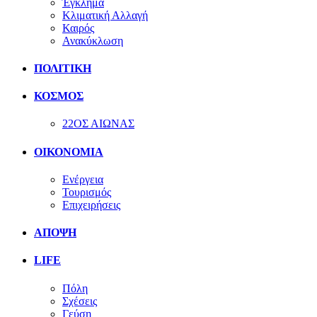
Έγκλημα
Κλιματική Αλλαγή
Καιρός
Ανακύκλωση
ΠΟΛΙΤΙΚΗ
ΚΟΣΜΟΣ
22ΟΣ ΑΙΩΝΑΣ
ΟΙΚΟΝΟΜΙΑ
Ενέργεια
Τουρισμός
Επιχειρήσεις
ΑΠΟΨΗ
LIFE
Πόλη
Σχέσεις
Γεύση