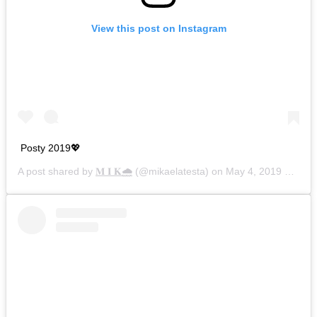
View this post on Instagram
Posty 2019💖
A post shared by
𝐌 𝐈 𝐊🌧
(@mikaelatesta) on
May 4, 2019 at 5:09pm PDT