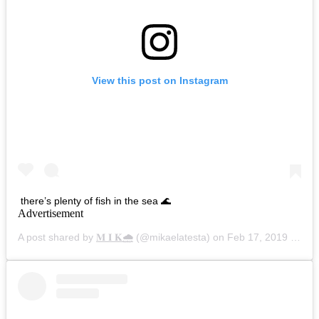
View this post on Instagram
there’s plenty of fish in the sea 🌊
Advertisement
A post shared by
𝐌 𝐈 𝐊🌧
(@mikaelatesta) on
Feb 17, 2019 at 2:15am PST