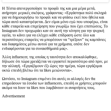
Η Τέστα απενεργοποίησε το προφίλ της και μια μέρα μετά,
ανήρτησε μερικές σκέψεις, γράφοντας: «Εργάστηκα πολύ σκληρά
για να δημιουργήσω το προφίλ και να φτάσω εκεί που ήθελα και
τώρα αυτό καταστρέφεται. Δεν είμαι μόνο εγώ που υποφέρω, είναι
κάθε εταιρεία και επιχείρηση που γνωρίζω που έχει επιπτώσεις. Το
Instagram
δεν προχωράει καν σε αυτή την κίνηση για την ψυχική
υγεία, το κάνει για να ελέγχει κάθε επίδραση ώστε όλο και
περισσότερες εταιρείες να μπορέσουν να “τρέξουν” τις καμπάνιες
και διαφημίσεις μέσω αυτού για τα χρήματα, οπότε δεν
ενδιαφέρονται για τα συναισθήματά μας».
Άλλη
influencer,
της οποίας η ταυτότητα δεν αποκαλύφθηκε,
δήλωσε ότι τώρα χρειάζεται να εργαστεί περισσότερο από πριν, με
την αλλαγή. «Εργαζόμουν έξι ώρες την ημέρα, τώρα εργάζομαι
οκτώ επειδή βλέπω ότι τα
likes
μειώνονται».
Ωστόσο, το
Instagram
επιμένει ότι αυτές οι αλλαγές δεν θα
επηρεάσουν τα έσοδα των
influencers,
επειδή οι χρήστες μπορούν
ακόμα να δουν τα
likes
που λαμβάνουν οι αναρτήσεις τους.
Advertisement