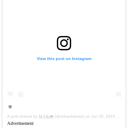
View this post on Instagram
🌸
A post shared by
𝐌 𝐈 𝐊🌧
(@mikaelatesta) on
Jun 30, 2019 at 8:28pm PDT
Advertisement