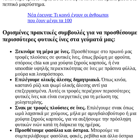
πεπτικό μαςσύστημα.
Νέα έρευνα: Τι κοινό έχουν οι άνθρωποι
που ζουν μέχρι τα 100
Ορισμένες πρακτικές συμβουλές για να προσθέσουμε
περισσότερες φυτικές ίνες στα γεύματά μας:
Ξεκινάμε τη μέρα με ίνες.
Προσθέτουμε στο πρωινό μας
τροφές πλούσιες σε φυτικές ίνες, όπως βρώμη με φρούτα,
σπόρους chia και μια χούφτα ξηρούς καρπούς, ή ένα
smoothie υψηλής περιεκτικότητας σε ίνες με πράσινα φύλλα,
μούρα και λιναρόσπορο.
Επιλέγουμε ολικής άλεσης δημητριακά.
Όπως κινόα,
καστανό ρύζι και ψωμί ολικής άλεσης αντί για
επεξεργασμένα. Αυτές οι τροφές περιέχουν περισσότερες
φυτικές ίνες και είναι ευεργετικές για τη μείωση της
χοληστερίνης.
Σνακ με τροφές πλούσιες σε ίνες.
Επιλέγουμε σνακ όπως
ωμά λαχανικά με χούμους, μήλα με αμυγδαλοβούτυρο ή μια
χούφτα ξηρούς καρπούς, για να αυξήσουμε την πρόσληψη
φυτικών ινών κατά τη διάρκεια της ημέρας.
Προσθέτουμε φασόλια και όσπρια.
Μπορούμε να
συμπεριλάβουμε φασόλια, φακές, ρεβίθια και άλλα όσπρια