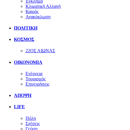
Έγκλημα
Κλιματική Αλλαγή
Καιρός
Ανακύκλωση
ΠΟΛΙΤΙΚΗ
ΚΟΣΜΟΣ
22ΟΣ ΑΙΩΝΑΣ
ΟΙΚΟΝΟΜΙΑ
Ενέργεια
Τουρισμός
Επιχειρήσεις
ΑΠΟΨΗ
LIFE
Πόλη
Σχέσεις
Γεύση