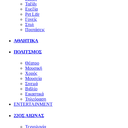
Ταξίδι
Ευεξία
Pet Life
Γονείς
Στυλ
Προτάσεις
ΑΘΛΗΤΙΚΑ
ΠΟΛΙΤΣΜΟΣ
Θέατρο
Μουσική
Χορός
Μουσεία
Σινεμά
Βιβλίο
Εικαστικά
Τηλεόραση
ENTERTAINMENT
22ΟΣ ΑΙΩΝΑΣ
Τεχνολογία