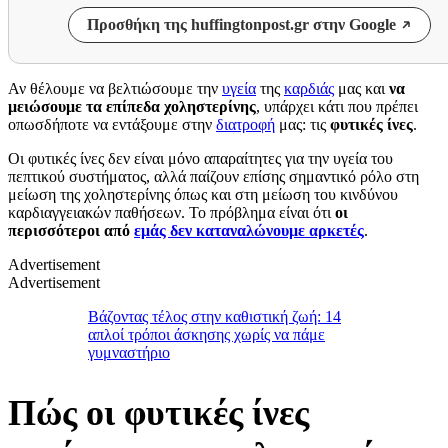
Προσθήκη της huffingtonpost.gr στην Google
Αν θέλουμε να βελτιώσουμε την
υγεία
της
καρδιάς
μας και
να
μειώσουμε τα επίπεδα χοληστερίνης
, υπάρχει κάτι που πρέπει
οπωσδήποτε να εντάξουμε στην
διατροφή
μας:
τις
φυτικές ίνες
.
Οι φυτικές ίνες δεν είναι μόνο απαραίτητες για την υγεία του
πεπτικού συστήματος, αλλά παίζουν επίσης σημαντικό ρόλο στη
μείωση της χοληστερίνης όπως και στη μείωση του κινδύνου
καρδιαγγειακών παθήσεων. Το πρόβλημα είναι ότι
οι
περισσότεροι από
εμάς δεν καταναλώνουμε αρκετές
.
Advertisement
Advertisement
Βάζοντας τέλος στην καθιστική ζωή: 14
απλοί τρόποι άσκησης χωρίς να πάμε
γυμναστήριο
Πώς οι φυτικές ίνες