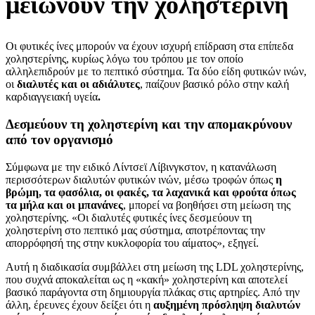
μειώνουν την χοληστερίνη
Οι φυτικές ίνες μπορούν να έχουν ισχυρή επίδραση στα επίπεδα
χοληστερίνης, κυρίως λόγω του τρόπου με τον οποίο
αλληλεπιδρούν με το πεπτικό σύστημα. Τα δύο είδη φυτικών ινών,
οι
διαλυτές και οι αδιάλυτες
, παίζουν βασικό ρόλο στην καλή
καρδιαγγειακή υγεία
.
Δεσμεύουν τη χοληστερίνη και την απομακρύνουν
από τον οργανισμό
Σύμφωνα με την ειδικό Λίντσεϊ Λίβινγκστον, η κατανάλωση
περισσότερων διαλυτών φυτικών ινών, μέσω τροφών όπως
η
βρώμη, τα φασόλια, οι φακές, τα λαχανικά και φρούτα όπως
τα μήλα και οι μπανάνες
, μπορεί να βοηθήσει στη μείωση της
χοληστερίνης. «Οι διαλυτές φυτικές ίνες δεσμεύουν τη
χοληστερίνη στο πεπτικό μας σύστημα, αποτρέποντας την
απορρόφησή της στην κυκλοφορία του αίματος», εξηγεί.
Αυτή η διαδικασία συμβάλλει στη μείωση της LDL χοληστερίνης,
που συχνά αποκαλείται ως η «κακή» χοληστερίνη και αποτελεί
βασικό παράγοντα στη δημιουργία πλάκας στις αρτηρίες. Από την
άλλη, έρευνες έχουν δείξει ότι η
αυξημένη πρόσληψη διαλυτών