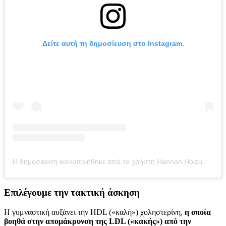
Δείτε αυτή τη δημοσίευση στο Instagram.
Η δημοσίευση κοινοποιήθηκε από το χρήστη Hannah Holzum | Registered Dietitian (@wholesomenutritionco)
Επιλέγουμε την τακτική άσκηση
Η γυμναστική αυξάνει την HDL («καλή») χοληστερίνη,
η οποία
βοηθά στην απομάκρυνση της LDL («κακής») από την