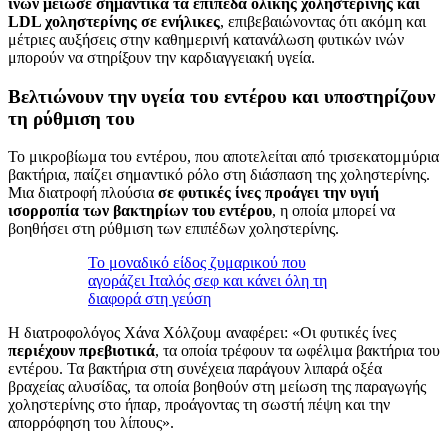
ινών μείωσε σημαντικά τα επίπεδα ολικής χοληστερίνης και
LDL χοληστερίνης σε ενήλικες
, επιβεβαιώνοντας ότι ακόμη και
μέτριες αυξήσεις στην καθημερινή κατανάλωση φυτικών ινών
μπορούν να στηρίξουν την καρδιαγγειακή υγεία.
Βελτιώνουν την υγεία του εντέρου και υποστηρίζουν
τη ρύθμιση του
Το μικροβίωμα του εντέρου, που αποτελείται από τρισεκατομμύρια
βακτήρια, παίζει σημαντικό ρόλο στη διάσπαση της χοληστερίνης.
Μια διατροφή πλούσια
σε φυτικές ίνες προάγει την υγιή
ισορροπία των βακτηρίων του εντέρου
, η οποία μπορεί να
βοηθήσει στη ρύθμιση των επιπέδων χοληστερίνης.
Το μοναδικό είδος ζυμαρικού που
αγοράζει Ιταλός σεφ και κάνει όλη τη
διαφορά στη γεύση
Η διατροφολόγος Χάνα Χόλζουμ αναφέρει: «Οι φυτικές ίνες
περιέχουν πρεβιοτικά
, τα οποία τρέφουν τα ωφέλιμα βακτήρια του
εντέρου. Τα βακτήρια στη συνέχεια παράγουν λιπαρά οξέα
βραχείας αλυσίδας, τα οποία βοηθούν στη μείωση της παραγωγής
χοληστερίνης στο ήπαρ, προάγοντας τη σωστή πέψη και την
απορρόφηση του λίπους».